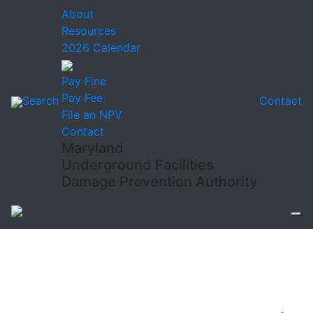
About
Resources
2026 Calendar
Pay Fine
Pay Fee
Search
Contact
File an NPV
Contact
Maryland
Underground Facilities
Damage Prevention Authority