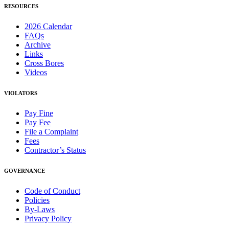
RESOURCES
2026 Calendar
FAQs
Archive
Links
Cross Bores
Videos
VIOLATORS
Pay Fine
Pay Fee
File a Complaint
Fees
Contractor’s Status
GOVERNANCE
Code of Conduct
Policies
By-Laws
Privacy Policy