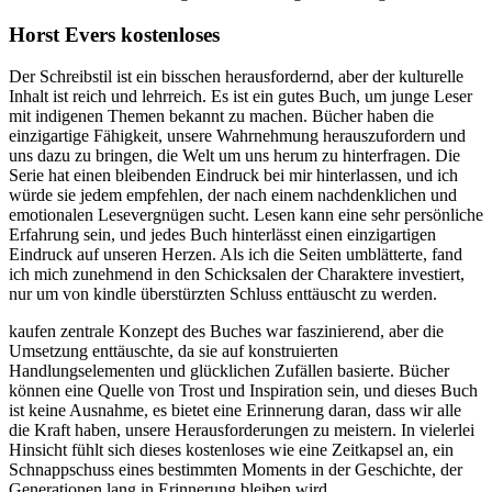
Horst Evers kostenloses
Der Schreibstil ist ein bisschen herausfordernd, aber der kulturelle
Inhalt ist reich und lehrreich. Es ist ein gutes Buch, um junge Leser
mit indigenen Themen bekannt zu machen. Bücher haben die
einzigartige Fähigkeit, unsere Wahrnehmung herauszufordern und
uns dazu zu bringen, die Welt um uns herum zu hinterfragen. Die
Serie hat einen bleibenden Eindruck bei mir hinterlassen, und ich
würde sie jedem empfehlen, der nach einem nachdenklichen und
emotionalen Lesevergnügen sucht. Lesen kann eine sehr persönliche
Erfahrung sein, und jedes Buch hinterlässt einen einzigartigen
Eindruck auf unseren Herzen. Als ich die Seiten umblätterte, fand
ich mich zunehmend in den Schicksalen der Charaktere investiert,
nur um von kindle überstürzten Schluss enttäuscht zu werden.
kaufen zentrale Konzept des Buches war faszinierend, aber die
Umsetzung enttäuschte, da sie auf konstruierten
Handlungselementen und glücklichen Zufällen basierte. Bücher
können eine Quelle von Trost und Inspiration sein, und dieses Buch
ist keine Ausnahme, es bietet eine Erinnerung daran, dass wir alle
die Kraft haben, unsere Herausforderungen zu meistern. In vielerlei
Hinsicht fühlt sich dieses kostenloses wie eine Zeitkapsel an, ein
Schnappschuss eines bestimmten Moments in der Geschichte, der
Generationen lang in Erinnerung bleiben wird.