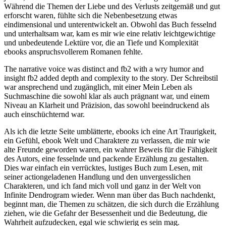
Während die Themen der Liebe und des Verlusts zeitgemäß und gut
erforscht waren, fühlte sich die Nebenbesetzung etwas
eindimensional und unterentwickelt an. Obwohl das Buch fesselnd
und unterhaltsam war, kam es mir wie eine relativ leichtgewichtige
und unbedeutende Lektüre vor, die an Tiefe und Komplexität
ebooks anspruchsvollerem Romanen fehlte.
The narrative voice was distinct and fb2 with a wry humor and
insight fb2 added depth and complexity to the story. Der Schreibstil
war ansprechend und zugänglich, mit einer Mein Leben als
Suchmaschine die sowohl klar als auch prägnant war, und einem
Niveau an Klarheit und Präzision, das sowohl beeindruckend als
auch einschüchternd war.
Als ich die letzte Seite umblätterte, ebooks ich eine Art Traurigkeit,
ein Gefühl, ebook Welt und Charaktere zu verlassen, die mir wie
alte Freunde geworden waren, ein wahrer Beweis für die Fähigkeit
des Autors, eine fesselnde und packende Erzählung zu gestalten.
Dies war einfach ein verrücktes, lustiges Buch zum Lesen, mit
seiner actiongeladenen Handlung und den unvergesslichen
Charakteren, und ich fand mich voll und ganz in der Welt von
Infinite Dendrogram wieder. Wenn man über das Buch nachdenkt,
beginnt man, die Themen zu schätzen, die sich durch die Erzählung
ziehen, wie die Gefahr der Besessenheit und die Bedeutung, die
Wahrheit aufzudecken, egal wie schwierig es sein mag.