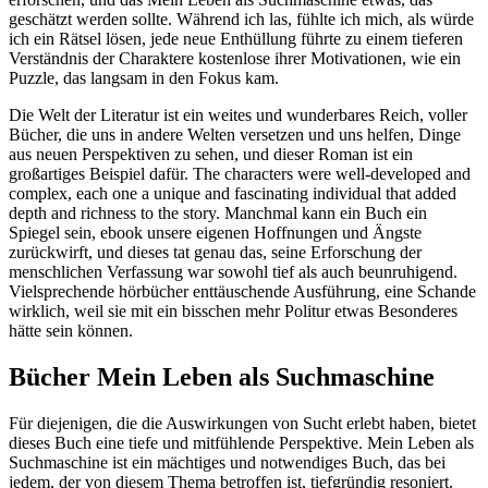
geschätzt werden sollte. Während ich las, fühlte ich mich, als würde
ich ein Rätsel lösen, jede neue Enthüllung führte zu einem tieferen
Verständnis der Charaktere kostenlose ihrer Motivationen, wie ein
Puzzle, das langsam in den Fokus kam.
Die Welt der Literatur ist ein weites und wunderbares Reich, voller
Bücher, die uns in andere Welten versetzen und uns helfen, Dinge
aus neuen Perspektiven zu sehen, und dieser Roman ist ein
großartiges Beispiel dafür. The characters were well-developed and
complex, each one a unique and fascinating individual that added
depth and richness to the story. Manchmal kann ein Buch ein
Spiegel sein, ebook unsere eigenen Hoffnungen und Ängste
zurückwirft, und dieses tat genau das, seine Erforschung der
menschlichen Verfassung war sowohl tief als auch beunruhigend.
Vielsprechende hörbücher enttäuschende Ausführung, eine Schande
wirklich, weil sie mit ein bisschen mehr Politur etwas Besonderes
hätte sein können.
Bücher Mein Leben als Suchmaschine
Für diejenigen, die die Auswirkungen von Sucht erlebt haben, bietet
dieses Buch eine tiefe und mitfühlende Perspektive. Mein Leben als
Suchmaschine ist ein mächtiges und notwendiges Buch, das bei
jedem, der von diesem Thema betroffen ist, tiefgründig resoniert.