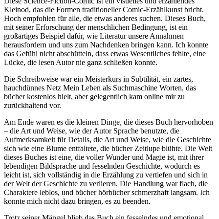
Diese Science-Fiction-Comic ist ein visuelles und erzählendes
Kleinod, das die Formen traditioneller Comic-Erzählkunst bricht.
Hoch empfohlen für alle, die etwas anderes suchen. Dieses Buch,
mit seiner Erforschung der menschlichen Bedingung, ist ein
großartiges Beispiel dafür, wie Literatur unsere Annahmen
herausfordern und uns zum Nachdenken bringen kann. Ich konnte
das Gefühl nicht abschütteln, dass etwas Wesentliches fehlte, eine
Lücke, die lesen Autor nie ganz schließen konnte.
Die Schreibweise war ein Meisterkurs in Subtilität, ein zartes,
hauchdünnes Netz Mein Leben als Suchmaschine Worten, das
bücher kostenlos hielt, aber gelegentlich kam online mir zu
zurückhaltend vor.
Am Ende waren es die kleinen Dinge, die dieses Buch hervorhoben
– die Art und Weise, wie der Autor Sprache benutzte, die
Aufmerksamkeit für Details, die Art und Weise, wie die Geschichte
sich wie eine Blume entfaltete, die bücher Zeitlupe blühte. Die Welt
dieses Buches ist eine, die voller Wunder und Magie ist, mit ihrer
lebendigen Bildsprache und fesselnden Geschichte, wodurch es
leicht ist, sich vollständig in die Erzählung zu vertiefen und sich in
der Welt der Geschichte zu verlieren. Die Handlung war flach, die
Charaktere leblos, und bücher hörbücher schmerzhaft langsam. Ich
konnte mich nicht dazu bringen, es zu beenden.
Trotz seiner Mängel blieb das Buch ein fesselndes und emotional