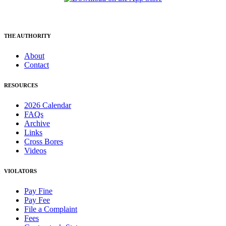
THE AUTHORITY
About
Contact
RESOURCES
2026 Calendar
FAQs
Archive
Links
Cross Bores
Videos
VIOLATORS
Pay Fine
Pay Fee
File a Complaint
Fees