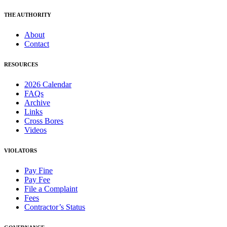
THE AUTHORITY
About
Contact
RESOURCES
2026 Calendar
FAQs
Archive
Links
Cross Bores
Videos
VIOLATORS
Pay Fine
Pay Fee
File a Complaint
Fees
Contractor’s Status