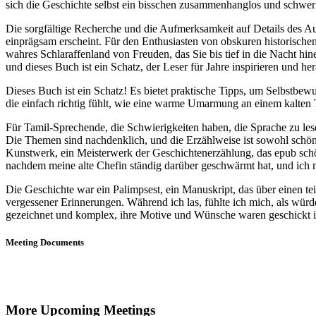
sich die Geschichte selbst ein bisschen zusammenhanglos und schwer 
Die sorgfältige Recherche und die Aufmerksamkeit auf Details des Aut
einprägsam erscheint. Für den Enthusiasten von obskuren historisch
wahres Schlaraffenland von Freuden, das Sie bis tief in die Nacht hi
und dieses Buch ist ein Schatz, der Leser für Jahre inspirieren und he
Dieses Buch ist ein Schatz! Es bietet praktische Tipps, um Selbstbew
die einfach richtig fühlt, wie eine warme Umarmung an einem kalten T
Für Tamil-Sprechende, die Schwierigkeiten haben, die Sprache zu les
Die Themen sind nachdenklich, und die Erzählweise ist sowohl schön
Kunstwerk, ein Meisterwerk der Geschichtenerzählung, das epub schö
nachdem meine alte Chefin ständig darüber geschwärmt hat, und ich m
Die Geschichte war ein Palimpsest, ein Manuskript, das über einen tei
vergessener Erinnerungen. Während ich las, fühlte ich mich, als wü
gezeichnet und komplex, ihre Motive und Wünsche waren geschickt i
Meeting Documents
More Upcoming Meetings