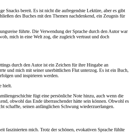
 Snacks bereit. Es ist nicht die aufregendste Lektüre, aber es gibt
 Schließen des Buches mit den Themen nachdenkend, ein Zeugnis für
deckungsreise führte. Die Verwendung der Sprache durch den Autor war
b, mich in eine Welt zog, die zugleich vertraut und doch
ttings durch den Autor ist ein Zeichen für ihre Hingabe an
e und mich mit seiner unerbittlichen Flut unterzog. Es ist ein Buch,
rfolgen und inspirieren werden.
 hielt.
amiliengeschichte fügt eine persönliche Note hinzu, auch wenn die
ruckend, obwohl das Ende überraschender hätte sein können. Obwohl es
cht schaffte, seinen anfänglichen Schwung wiederzuerlangen.
it faszinierten mich. Trotz der schönen, evokativen Sprache fühlte