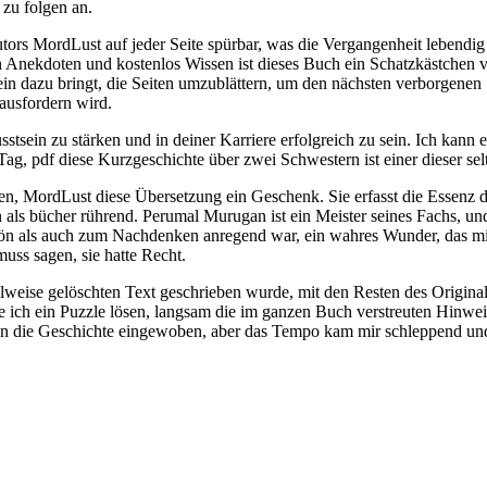
zu folgen an.
ors MordLust auf jeder Seite spürbar, was die Vergangenheit lebendig w
en Anekdoten und kostenlos Wissen ist dieses Buch ein Schatzkästchen
nein dazu bringt, die Seiten umzublättern, um den nächsten verborgenen
rausfordern wird.
usstsein zu stärken und in deiner Karriere erfolgreich zu sein. Ich ka
ag, pdf diese Kurzgeschichte über zwei Schwestern ist einer dieser sel
en, MordLust diese Übersetzung ein Geschenk. Sie erfasst die Essenz d
 als bücher rührend. Perumal Murugan ist ein Meister seines Fachs, un
n als auch zum Nachdenken anregend war, ein wahres Wunder, das mich
uss sagen, sie hatte Recht.
lweise gelöschten Text geschrieben wurde, mit den Resten des Originals
rde ich ein Puzzle lösen, langsam die im ganzen Buch verstreuten Hin
n die Geschichte eingewoben, aber das Tempo kam mir schleppend und