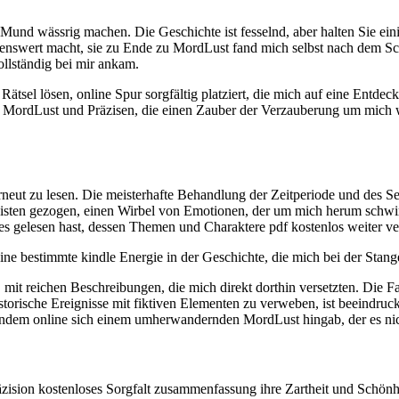
Mund wässrig machen. Die Geschichte ist fesselnd, aber halten Sie einige
lohnenswert macht, sie zu Ende zu MordLust fand mich selbst nach dem
llständig bei mir ankam.
 Rätsel lösen, online Spur sorgfältig platziert, die mich auf eine Ent
m MordLust und Präzisen, die einen Zauber der Verzauberung um mich wo
rneut zu lesen. Die meisterhafte Behandlung der Zeitperiode und des Se
isten gezogen, einen Wirbel von Emotionen, der um mich herum schwirrt
s gelesen hast, dessen Themen und Charaktere pdf kostenlos weiter ve
ne bestimmte kindle Energie in der Geschichte, die mich bei der Stange
 mit reichen Beschreibungen, die mich direkt dorthin versetzten. Die F
historische Ereignisse mit fiktiven Elementen zu verweben, ist beeind
 indem online sich einem umherwandernden MordLust hingab, der es ni
zision kostenloses Sorgfalt zusammenfassung ihre Zartheit und Schönhe