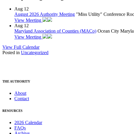
Aug
12
August 2026 Authority Meeting
"Miss Utility" Conference R
View Meeting
Aug
12
Maryland Association of Counties (MACo)
Ocean City Maryla
View Meeting
View Full Calendar
Posted in
Uncategorized
THE AUTHORITY
About
Contact
RESOURCES
2026 Calendar
FAQs
Archive