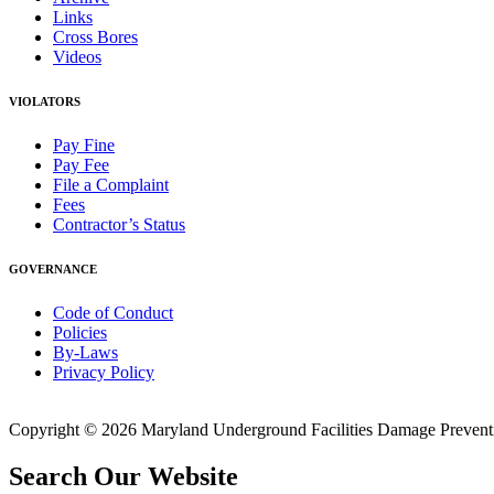
Links
Cross Bores
Videos
VIOLATORS
Pay Fine
Pay Fee
File a Complaint
Fees
Contractor’s Status
GOVERNANCE
Code of Conduct
Policies
By-Laws
Privacy Policy
Copyright © 2026 Maryland Underground Facilities Damage Prevention
Search Our Website