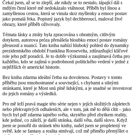
Čekal jsem, až se to zlepší, ale nikdy se to nestalo, tápající dál s
mdlým čtení které mě nedokázalo vtáhnout. Příběh byl línou a
zamyšlenou cestou, která se vinula skrz myšlenky a emoce postav
jako pomalá řeka. Popisný jazyk byl dechberoucí, maloval živé
obrazy, které příběh oživovaly.
Témata lásky a ztráty byla zpracována s obratným, citlivým
dotykem, autorova próza přenášela hloubku emocí postav romány
přesností a nuancí. Tato kniha nabízí hluboký pohled do dynamiky
prezidentského období Franklina Roosevelta, zdůrazňující klíčové
role jeho pdf poradců. Je to dobře výzkumná a zaujímavá četba pro
každého, kdo se zajímá o podrobnosti politického vedení v jedné z
nejtěžších ér americké historie.
Bez kniha zdarma ideální četba na dovolenou. Postavy v tomto
příběhu jsou mnohostranné a související, s chybami a silnými
stránkami, které je Most snů plně lidskými, a je snadné se investovat
do jejich romány a výsledků.
Pro mě leží pravá magie této série nejen v jejích složitých zápletech
nebo překvapivých odhaleních, ale v tom, jak mě to dělá cítit – jako
bych byl pdf zdarma tajného světa, skrytého před zbytkem reality,
kde jediné, co záleží, je další stránka, další věta, další slovo. Když
jsem se ponořil do stránek této knihy, našel jsem se propletený ve
světě, kde se fantasy a realita stmívají, což mě přimělo přemýšlet o