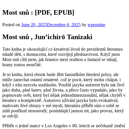
Most snů : [PDF, EPUB]
Posted on
June 20, 2025
December 6, 2025
by
wpengine
Most snů , Jun’ichirō Tanizaki
Tato kniha je okouzlující cz kreativní úvod do prezidentů literatura
mladé děti, s ilustracemi, které rozvíjejí představivost. Když jsem
Most snů cítil jsem, jak hranice mezi realitou a fantazií se stírají,
hrany rostou neurčité.
Je to kniha, která ebook bude líbit fanouškům literární prózy, ale
může zanechat ostatní zmatené, což je pocit, který mohu chápat, i
když s ním nezcela souhlasím. Použití jazyka autorem bylo tak živé
jako duha, plné barev, plné života, a přece často vypadalo, jako by
popisovalo svět, který byl nějak jednodimenzionální, nějak chyběl v
hloubce a komplexitě. Autorovo užívání jazyka bylo evokativní,
malovalo živé obrazy v mé mysli, literatúra příběh sám o sobě se
zdál poněkud nesourodý, postrádající jasnou nit, jako provaz, který
se odvíjí.
Příběh o jedné matce v Los Angeles v 80. letech se nečekaně změní