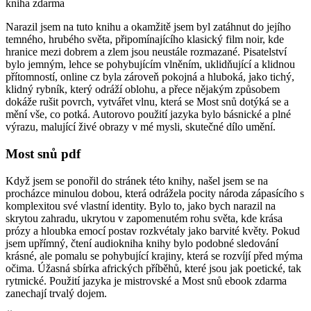
kniha zdarma
Narazil jsem na tuto knihu a okamžitě jsem byl zatáhnut do jejího
temného, hrubého světa, připomínajícího klasický film noir, kde
hranice mezi dobrem a zlem jsou neustále rozmazané. Pisatelství
bylo jemným, lehce se pohybujícím vlněním, uklidňující a klidnou
přítomností, online cz byla zároveň pokojná a hluboká, jako tichý,
klidný rybník, který odráží oblohu, a přece nějakým způsobem
dokáže rušit povrch, vytvářet vlnu, která se Most snů dotýká se a
mění vše, co potká. Autorovo použití jazyka bylo básnické a plné
výrazu, malující živé obrazy v mé mysli, skutečné dílo umění.
Most snů pdf
Když jsem se ponořil do stránek této knihy, našel jsem se na
procházce minulou dobou, která odrážela pocity národa zápasícího s
komplexitou své vlastní identity. Bylo to, jako bych narazil na
skrytou zahradu, ukrytou v zapomenutém rohu světa, kde krása
prózy a hloubka emocí postav rozkvétaly jako barvité květy. Pokud
jsem upřímný, čtení audiokniha knihy bylo podobné sledování
krásné, ale pomalu se pohybující krajiny, která se rozvíjí před mýma
očima. Úžasná sbírka afrických příběhů, které jsou jak poetické, tak
rytmické. Použití jazyka je mistrovské a Most snů ebook zdarma
zanechají trvalý dojem.