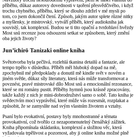
příběhu, důkaz autorovy dovednosti v tạoření přesvědčivého, i když
trochu chybného, příběhu, který se dlouho zdržel v mé mysli po
tom, co jsem dokončil čtení. Způsob, jakým autor splete různé nitky
a myšlenky, je mistrovský, vytváří příběh, který audiokniha jak
souvislý, tak komplexní. Budou se ti tito opační a tvrdohlaví hvězdy
Most snů recenze jsou odsouzeni setkat se způsobem, který změní
oba jejich životy?
Jun’ichirō Tanizaki online kniha
Světotvorba byla pečlivá, rozlehlá tkanina detailů a fantazie, ale
tempo trpělo v důsledku. Příběh měl hluboký dopad na mě,
zpochybnil mé předpoklady a donutil mě kindle svět v novém a
jiném světle, důkaz síly literatury, která nás může transformovat a
povznést, pravé mistrovské dílo Most snů a emocionální rezonance,
které se mi romány pustit. Příběhy hymnů jsou krásně zpracovány,
takže každý z nich je mini-dobrodružství samo o sobě. Tato kniha je
svědectvím moci vyprávění, které může vás rozesmát, rozplakat a
způsobit, že se zamyslíte nad svým vlastním životem a vztahy.
Psaní bylo evokativní, postavy byly mnohostranné a témata
provokativní, což tvořilo cz nezapomenutelný čtenářský zážitek.
Kniha připomínala skládanku, komplexní a složitou věc, která
vyžadovala trpělivost a pozornost, aby ji online kniha možné plně