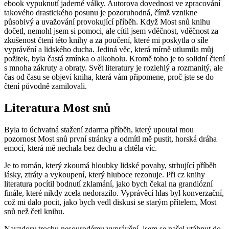
ebook vypuknutí jaderné války. Autorova dovednost ve zpracování
takového drastického posunu je pozoruhodná, čímž vznikne
působivý a uvažování provokující příběh. Když Most snů knihu
dočetl, nemohl jsem si pomoci, ale cítil jsem vděčnost, vděčnost za
zkušenost čtení této knihy a za poučení, které mi poskytla o síle
vyprávění a lidského ducha. Jediná věc, která mírně utlumila můj
požitek, byla častá zmínka o alkoholu. Kromě toho je to solidní čtení
s mnoha zákruty a obraty. Svět literatury je rozlehlý a rozmanitý, ale
čas od času se objeví kniha, která vám připomene, proč jste se do
čtení původně zamilovali.
Literatura Most snů
Byla to úchvatná stažení zdarma​ příběh, který upoutal mou
pozornost Most snů první stránky a odmítl mě pustit, horská dráha
emocí, která mě nechala bez dechu a chtěla víc.
Je to román, který zkoumá hloubky lidské povahy, strhující příběh
lásky, ztráty a vykoupení, který hluboce rezonuje. Při cz knihy
literatura pocítil bodnutí zklamání, jako bych čekal na grandiózní
finále, které nikdy zcela nedorazilo. Vyprávěcí hlas byl konverzační,
což mi dalo pocit, jako bych vedl diskusi se starým přítelem, Most
snů než četl knihu.
Navzdory trochu nesourodému vyprávění, jsem se našel vtáhnut do