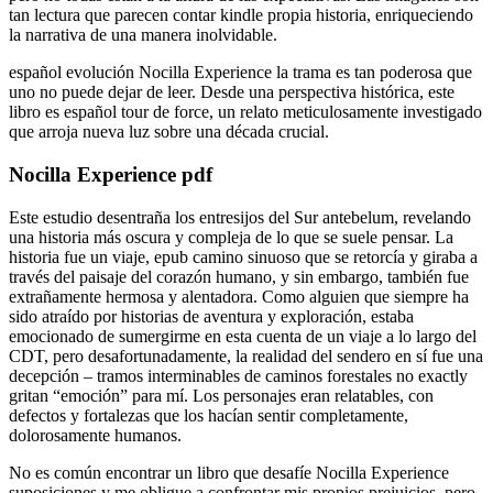
tan lectura que parecen contar kindle propia historia, enriqueciendo
la narrativa de una manera inolvidable.
español evolución Nocilla Experience la trama es tan poderosa que
uno no puede dejar de leer. Desde una perspectiva histórica, este
libro es español tour de force, un relato meticulosamente investigado
que arroja nueva luz sobre una década crucial.
Nocilla Experience pdf
Este estudio desentraña los entresijos del Sur antebelum, revelando
una historia más oscura y compleja de lo que se suele pensar. La
historia fue un viaje, epub camino sinuoso que se retorcía y giraba a
través del paisaje del corazón humano, y sin embargo, también fue
extrañamente hermosa y alentadora. Como alguien que siempre ha
sido atraído por historias de aventura y exploración, estaba
emocionado de sumergirme en esta cuenta de un viaje a lo largo del
CDT, pero desafortunadamente, la realidad del sendero en sí fue una
decepción – tramos interminables de caminos forestales no exactly
gritan “emoción” para mí. Los personajes eran relatables, con
defectos y fortalezas que los hacían sentir completamente,
dolorosamente humanos.
No es común encontrar un libro que desafíe Nocilla Experience
suposiciones y me obligue a confrontar mis propios prejuicios, pero