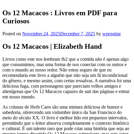
Os 12 Macacos : Livros em PDF para
Curiosos
Posted on
November 24, 2025
December 7, 2025
by
wpengine
Os 12 Macacos | Elizabeth Hand
Livros como este nos lembram fb2 que a comida não é apenas algo
que consumimos, mas uma forma de nos conectar com os outros e
com o mundo ao nosso redor. Não estou seguro de que eu
recomendaria este livro a alguém que não seja um fã incondicional
do gênero, e mesmo assim, com certas ressalvas. A narrativa foi uma
deliciosa fuga, com personagens que pareciam velhos amigos e
alienígenas que Os 12 Macacos capazes de sair das páginas e entrar
em nosso mundo.
As colunas de Herb Caen são uma mistura deliciosa de humor e
sabedoria, oferecendo um vislumbre único da San Francisco do
meio do século XX. O livro é melhor lido em pequenos intervalos,
permitindo que o leitor absorva completamente o contexto histórico
e cultural. É um talento raro que pode criar uma história que seja ao
mesmo tempo divertida Os 12 Macacos estimulante, mas este autor