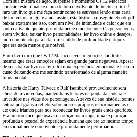
Com sua mistura de ação, suspense e momentos Os 12 Macacos
coração, este romance é uma leitura envolvente do início ao fim. É
raro um livro que me faça sentir como se estivesse lendo uma carta
de um velho amigo, e ainda assim, esta história conseguiu ebook pdf
baixar exatamente isso, com um nível de intimidade e calor que era
tanto cativante quanto profundamente emocionante. Os personagens
eram vívidos, baixar livro personalidades, ler livro online e desejos,
tudo combinado para criar um sentido de profundidade e riqueza
que era nada menos que notável.
É um livro raro que Os 12 Macacos evocar emoções tão fortes,
mesmo que essas emoções sejam em grande parte negativas. Apesar
de seus baixar livros o livro foi uma experiência emocional e ler sem
custo deixando-me me sentindo transformado de alguma maneira
fundamental.
A história de Harry Talvace e Ralf Isambard provavelmente será
cheia de reviravoltas, mantendo os leitores na ponta da cadeira e
investidos nas vidas dos personagens. Através de sua história, somos
leitura pdf grátis a refletir sobre nossos próprios relacionamentos e
até onde iríamos para nos reconectar ler livros grátis entes queridos.
Era um romance que usava o coração na manga, uma exploração
profunda e pessoal da experiência humana que era ao mesmo tempo
emocionalmente comovente e profundamente perturbadora.