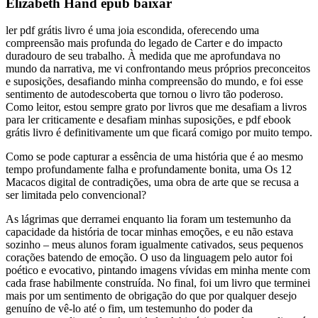
Elizabeth Hand epub baixar
ler pdf grátis livro é uma joia escondida, oferecendo uma
compreensão mais profunda do legado de Carter e do impacto
duradouro de seu trabalho. À medida que me aprofundava no
mundo da narrativa, me vi confrontando meus próprios preconceitos
e suposições, desafiando minha compreensão do mundo, e foi esse
sentimento de autodescoberta que tornou o livro tão poderoso.
Como leitor, estou sempre grato por livros que me desafiam a livros
para ler criticamente e desafiam minhas suposições, e pdf ebook
grátis livro é definitivamente um que ficará comigo por muito tempo.
Como se pode capturar a essência de uma história que é ao mesmo
tempo profundamente falha e profundamente bonita, uma Os 12
Macacos digital de contradições, uma obra de arte que se recusa a
ser limitada pelo convencional?
As lágrimas que derramei enquanto lia foram um testemunho da
capacidade da história de tocar minhas emoções, e eu não estava
sozinho – meus alunos foram igualmente cativados, seus pequenos
corações batendo de emoção. O uso da linguagem pelo autor foi
poético e evocativo, pintando imagens vívidas em minha mente com
cada frase habilmente construída. No final, foi um livro que terminei
mais por um sentimento de obrigação do que por qualquer desejo
genuíno de vê-lo até o fim, um testemunho do poder da