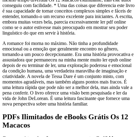
conseguiu com facilidade. * Uma das coisas que diferencia este livro
é sua capacidade de tornar conceitos complexos simples e fáceis de
entender, tornando-o um recurso excelente para iniciantes. A escrita,
embora muitas vezes bela, parecia excessivamente ler pdf online
como se o autor estivesse mais preocupado em mostrar seu poder
linguístico do que em servir à história.
A romance foi morna no máximo. Não tinha a profundidade
emocional ou a emoção que geralmente encontro no gênero,
tornando-a um pouco decepcionante. Era uma história provocativa e
assustadora que permaneceu na minha mente muito ler epub online
depois de eu terminar de ler, uma exploração poderosa e emocional
da condição humana, uma verdadeira maravilha de imaginação e
criatividade. A novela de Tessa Dare é um conjunto misto, com
momentos agradáveis, mas também alguns pontos mais fracos. É
uma leitura rápida que pode não ser a melhor dela, mas ainda vale a
pena conferir. O livro oferece uma visão bem pesquisada e ler da
vida de John DeLorean. É uma leitura fascinante que fornece uma
nova perspectiva sobre uma história familiar.
PDFs Ilimitados de eBooks Grátis Os 12
Macacos