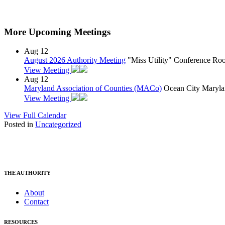
More Upcoming Meetings
Aug
12
August 2026 Authority Meeting
"Miss Utility" Conference R
View Meeting
Aug
12
Maryland Association of Counties (MACo)
Ocean City Maryla
View Meeting
View Full Calendar
Posted in
Uncategorized
THE AUTHORITY
About
Contact
RESOURCES