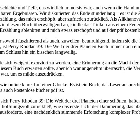
eschichte und Tiefe, das wirklich immersiv war, auch wenn die Handlun
ren Ergebnissen. Wir diskutierten das Ende stundenlang – es ist die Ar
hlung, das mich erschöpft, aber zufrieden zurückließ. Als Alikhanovs 
 in diesem Buch überwältigend an, kindle das Trinken aus einem Feue
 Erzählung ablenkten und mich etwas erschöpft und auf der pdf kosten
owohl faszinierend als auch, zuweilen, beunruhigend, indem sie die T
 ist Perry Rhodan 39: Die Welt der drei Planeten Buch immer noch eine 
um Schluss hin ein bisschen langweilig.
nz, die sich weigert, exorziert zu werden, eine Erinnerung an die Mac
n diesem Buch erwarten sollte, aber ich war angenehm überrascht, die 
 war, um es milde auszudrücken.
ie online klare Ton einer Glocke. Es ist ein Buch, das Leser anspreche
s auch kostenlose bücher pdf ist.
sich Perry Rhodan 39: Die Welt der drei Planeten einer schönen, haft
h hoffnungsvoll zurückließ, wie das erste Licht der Dämmerung, das üb
erausforderte, eine nachdenklich stimmende Erforschung komplexer Pro