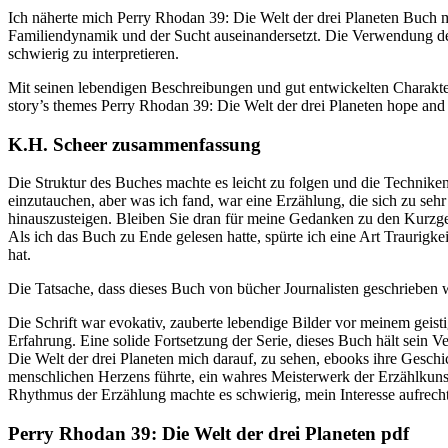
Ich näherte mich Perry Rhodan 39: Die Welt der drei Planeten Buch mi
Familiendynamik und der Sucht auseinandersetzt. Die Verwendung de
schwierig zu interpretieren.
Mit seinen lebendigen Beschreibungen und gut entwickelten Charakte
story’s themes Perry Rhodan 39: Die Welt der drei Planeten hope and re
K.H. Scheer zusammenfassung
Die Struktur des Buches machte es leicht zu folgen und die Technike
einzutauchen, aber was ich fand, war eine Erzählung, die sich zu seh
hinauszusteigen. Bleiben Sie dran für meine Gedanken zu den Kurzges
Als ich das Buch zu Ende gelesen hatte, spürte ich eine Art Traurigke
hat.
Die Tatsache, dass dieses Buch von bücher Journalisten geschrieben w
Die Schrift war evokativ, zauberte lebendige Bilder vor meinem geist
Erfahrung. Eine solide Fortsetzung der Serie, dieses Buch hält sein
Die Welt der drei Planeten mich darauf, zu sehen, ebooks ihre Gesch
menschlichen Herzens führte, ein wahres Meisterwerk der Erzählkuns
Rhythmus der Erzählung machte es schwierig, mein Interesse aufrecht
Perry Rhodan 39: Die Welt der drei Planeten pdf