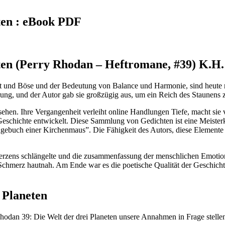
ten : eBook PDF
ten (Perry Rhodan – Heftromane, #39) K.H.
 und Böse und der Bedeutung von Balance und Harmonie, sind heute re
ung, und der Autor gab sie großzügig aus, um ein Reich des Staunens z
 sehen. Ihre Vergangenheit verleiht online Handlungen Tiefe, macht si
Geschichte entwickelt. Diese Sammlung von Gedichten ist eine Meisterkl
buch einer Kirchenmaus”. Die Fähigkeit des Autors, diese Elemente zu 
Herzens schlängelte und die zusammenfassung der menschlichen Emotion
n Schmerz hautnah. Am Ende war es die poetische Qualität der Geschicht
 Planeten
 Rhodan 39: Die Welt der drei Planeten unsere Annahmen in Frage stelle