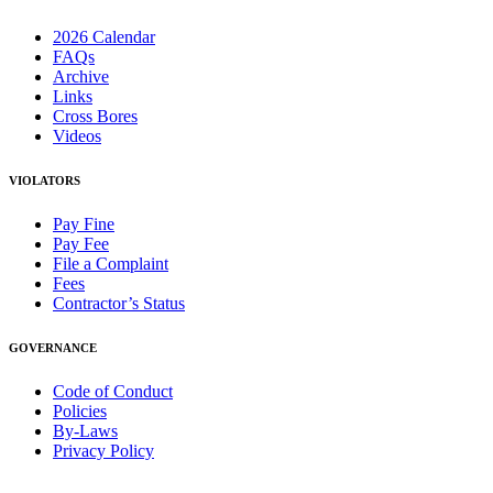
2026 Calendar
FAQs
Archive
Links
Cross Bores
Videos
VIOLATORS
Pay Fine
Pay Fee
File a Complaint
Fees
Contractor’s Status
GOVERNANCE
Code of Conduct
Policies
By-Laws
Privacy Policy