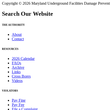
Copyright © 2026 Maryland Underground Facilities Damage Prevention
Search Our Website
THE AUTHORITY
About
Contact
RESOURCES
2026 Calendar
FAQs
Archive
Links
Cross Bores
Videos
VIOLATORS
Pay Fine
Pay Fee
File a Complaint