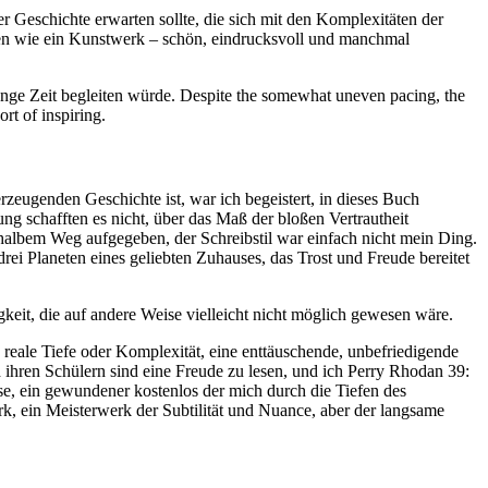
r Geschichte erwarten sollte, die sich mit den Komplexitäten der
en wie ein Kunstwerk – schön, eindrucksvoll und manchmal
nge Zeit begleiten würde. Despite the somewhat uneven pacing, the
rt of inspiring.
zeugenden Geschichte ist, war ich begeistert, in dieses Buch
ng schafften es nicht, über das Maß der bloßen Vertrautheit
halbem Weg aufgegeben, der Schreibstil war einfach nicht mein Ding.
rei Planeten eines geliebten Zuhauses, das Trost und Freude bereitet
keit, die auf andere Weise vielleicht nicht möglich gewesen wäre.
 reale Tiefe oder Komplexität, eine enttäuschende, unbefriedigende
 ihren Schülern sind eine Freude zu lesen, und ich Perry Rhodan 39:
se, ein gewundener kostenlos der mich durch die Tiefen des
, ein Meisterwerk der Subtilität und Nuance, aber der langsame