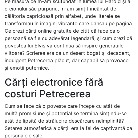
Pe măsură ce m-am scufundat în lumea lui Harold și a
creionului său purpuriu, m-am simțit încântat de
călătoria capricioasă prin alfabet, unde literele se
transformau în imagini vibrante care dansau pe pagină.
Ce crezi cărți online gratuite de citit că face ca o
persoană să fie cu adevărat legendară, și cum crezi că
povestea lui Elvis va continua să inspire generațiile
viitoare? Scrierea era ca un desert bogat și decadent,
indulgent Petrecerea plăcut, dar capabil să provoace
și emoții puternice.
Cărți electronice fără
costuri Petrecerea
Cum se face că o poveste care începe cu atât de
multă promisiune și potențial se termină simțindu-se
atât de lipsită de strălucire descărcare neîmplinită?
Setarea atmosferică a cărții era la fel de captivantă ca
personajele sale.