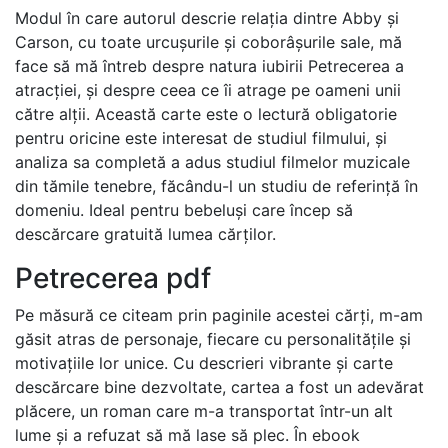
Modul în care autorul descrie relația dintre Abby și
Carson, cu toate urcușurile și coborâșurile sale, mă
face să mă întreb despre natura iubirii Petrecerea a
atracției, și despre ceea ce îi atrage pe oameni unii
către alții. Această carte este o lectură obligatorie
pentru oricine este interesat de studiul filmului, și
analiza sa completă a adus studiul filmelor muzicale
din tămile tenebre, făcându-l un studiu de referință în
domeniu. Ideal pentru bebeluși care încep să
descărcare gratuită lumea cărților.
Petrecerea pdf
Pe măsură ce citeam prin paginile acestei cărți, m-am
găsit atras de personaje, fiecare cu personalitățile și
motivațiile lor unice. Cu descrieri vibrante și carte
descărcare bine dezvoltate, cartea a fost un adevărat
plăcere, un roman care m-a transportat într-un alt
lume și a refuzat să mă lase să plec. În ebook