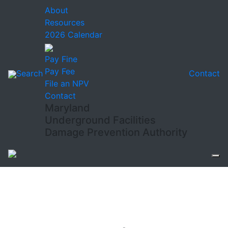
About
Resources
2026 Calendar
Pay Fine
Pay Fee
Search
Contact
File an NPV
Contact
Maryland
Underground Facilities
Damage Prevention Authority