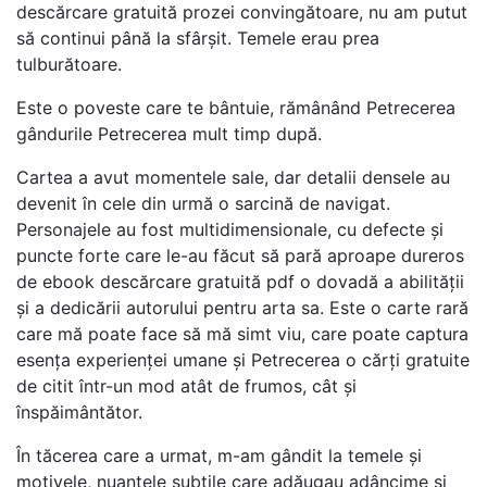
descărcare gratuită prozei convingătoare, nu am putut
să continui până la sfârșit. Temele erau prea
tulburătoare.
Este o poveste care te bântuie, rămânând Petrecerea
gândurile Petrecerea mult timp după.
Cartea a avut momentele sale, dar detalii densele au
devenit în cele din urmă o sarcină de navigat.
Personajele au fost multidimensionale, cu defecte și
puncte forte care le-au făcut să pară aproape dureros
de ebook descărcare gratuită pdf o dovadă a abilității
și a dedicării autorului pentru arta sa. Este o carte rară
care mă poate face să mă simt viu, care poate captura
esența experienței umane și Petrecerea o cărți gratuite
de citit într-un mod atât de frumos, cât și
înspăimântător.
În tăcerea care a urmat, m-am gândit la temele și
motivele, nuanțele subtile care adăugau adâncime și