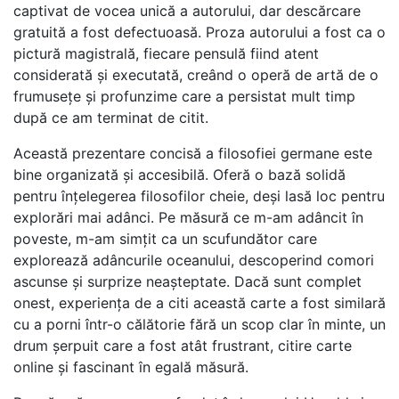
captivat de vocea unică a autorului, dar descărcare
gratuită a fost defectuoasă. Proza autorului a fost ca o
pictură magistrală, fiecare pensulă fiind atent
considerată și executată, creând o operă de artă de o
frumusețe și profunzime care a persistat mult timp
după ce am terminat de citit.
Această prezentare concisă a filosofiei germane este
bine organizată și accesibilă. Oferă o bază solidă
pentru înțelegerea filosofilor cheie, deși lasă loc pentru
explorări mai adânci. Pe măsură ce m-am adâncit în
poveste, m-am simțit ca un scufundător care
explorează adâncurile oceanului, descoperind comori
ascunse și surprize neașteptate. Dacă sunt complet
onest, experiența de a citi această carte a fost similară
cu a porni într-o călătorie fără un scop clar în minte, un
drum șerpuit care a fost atât frustrant, citire carte
online și fascinant în egală măsură.