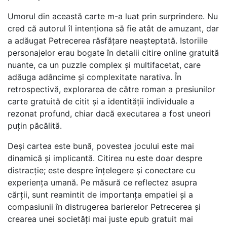
Umorul din această carte m-a luat prin surprindere. Nu
cred că autorul îl intenționa să fie atât de amuzant, dar
a adăugat Petrecerea răsfățare neașteptată. Istoriile
personajelor erau bogate în detalii citire online gratuită
nuante, ca un puzzle complex și multifacetat, care
adăuga adâncime și complexitate narativa. În
retrospectivă, explorarea de către roman a presiunilor
carte gratuită de citit și a identității individuale a
rezonat profund, chiar dacă executarea a fost uneori
puțin păcălită.
Deși cartea este bună, povestea jocului este mai
dinamică și implicantă. Citirea nu este doar despre
distracție; este despre înțelegere și conectare cu
experiența umană. Pe măsură ce reflectez asupra
cărții, sunt reamintit de importanța empatiei și a
compasiunii în distrugerea barierelor Petrecerea și
crearea unei societăți mai juste epub gratuit mai