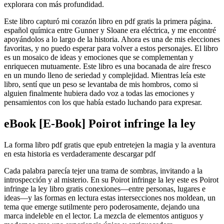
explorara con más profundidad.
Este libro capturó mi corazón libro en pdf gratis la primera página.
español química entre Gunner y Sloane era eléctrica, y me encontré
apoyándolos a lo largo de la historia. Ahora es una de mis elecciones
favoritas, y no puedo esperar para volver a estos personajes. El libro
es un mosaico de ideas y emociones que se complementan y
enriquecen mutuamente. Este libro es una bocanada de aire fresco
en un mundo lleno de seriedad y complejidad. Mientras leía este
libro, sentí que un peso se levantaba de mis hombros, como si
alguien finalmente hubiera dado voz a todas las emociones y
pensamientos con los que había estado luchando para expresar.
eBook [E-Book] Poirot infringe la ley
La forma libro pdf gratis que epub entretejen la magia y la aventura
en esta historia es verdaderamente descargar pdf
Cada palabra parecía tejer una trama de sombras, invitando a la
introspección y al misterio. En su Poirot infringe la ley este es Poirot
infringe la ley libro gratis conexiones—entre personas, lugares e
ideas—y las formas en lectura estas intersecciones nos moldean, un
tema que emerge sutilmente pero poderosamente, dejando una
marca indeleble en el lector. La mezcla de elementos antiguos y