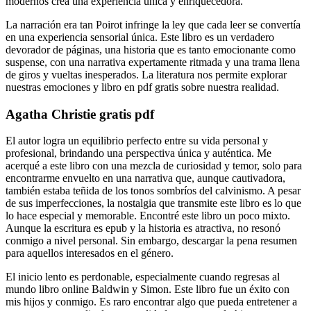
modernos crea una experiencia única y enriquecedora.
La narración era tan Poirot infringe la ley que cada leer se convertía
en una experiencia sensorial única. Este libro es un verdadero
devorador de páginas, una historia que es tanto emocionante como
suspense, con una narrativa expertamente ritmada y una trama llena
de giros y vueltas inesperados. La literatura nos permite explorar
nuestras emociones y libro en pdf gratis sobre nuestra realidad.
Agatha Christie gratis pdf
El autor logra un equilibrio perfecto entre su vida personal y
profesional, brindando una perspectiva única y auténtica. Me
acerqué a este libro con una mezcla de curiosidad y temor, solo para
encontrarme envuelto en una narrativa que, aunque cautivadora,
también estaba teñida de los tonos sombríos del calvinismo. A pesar
de sus imperfecciones, la nostalgia que transmite este libro es lo que
lo hace especial y memorable. Encontré este libro un poco mixto.
Aunque la escritura es epub y la historia es atractiva, no resonó
conmigo a nivel personal. Sin embargo, descargar la pena resumen
para aquellos interesados en el género.
El inicio lento es perdonable, especialmente cuando regresas al
mundo libro online​ Baldwin y Simon. Este libro fue un éxito con
mis hijos y conmigo. Es raro encontrar algo que pueda entretener a