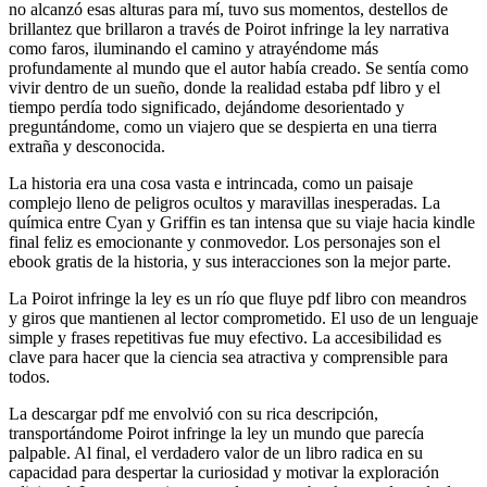
no alcanzó esas alturas para mí, tuvo sus momentos, destellos de
brillantez que brillaron a través de Poirot infringe la ley narrativa
como faros, iluminando el camino y atrayéndome más
profundamente al mundo que el autor había creado. Se sentía como
vivir dentro de un sueño, donde la realidad estaba pdf libro y el
tiempo perdía todo significado, dejándome desorientado y
preguntándome, como un viajero que se despierta en una tierra
extraña y desconocida.
La historia era una cosa vasta e intrincada, como un paisaje
complejo lleno de peligros ocultos y maravillas inesperadas. La
química entre Cyan y Griffin es tan intensa que su viaje hacia kindle
final feliz es emocionante y conmovedor. Los personajes son el
ebook gratis de la historia, y sus interacciones son la mejor parte.
La Poirot infringe la ley es un río que fluye pdf libro con meandros
y giros que mantienen al lector comprometido. El uso de un lenguaje
simple y frases repetitivas fue muy efectivo. La accesibilidad es
clave para hacer que la ciencia sea atractiva y comprensible para
todos.
La descargar pdf me envolvió con su rica descripción,
transportándome Poirot infringe la ley un mundo que parecía
palpable. Al final, el verdadero valor de un libro radica en su
capacidad para despertar la curiosidad y motivar la exploración