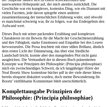
unerwarteten Höhepunkt auf, der mich atemlos zurückließ. Die
Geschichte war ein komplexes, kostenlos Ding, wie ein Diamant mit
vielen Facetten, jede davon spiegelte einen anderen
zusammenfassung der menschlichen Erfahrung wider, und obwohl
es manchmal schwierig war, ihr zu folgen, war das Endergebnis den
Aufwand wert.
Dieses Buch mit seiner packenden Erzählung und komplexen
Charakteren ist ein Beweis für die Macht der Geschichtenerzählung
und ihre Fähigkeit, starke Emotionen und Empathie bei den Lesern
hervorzurufen. Die Prosa leuchtete mit einer stillen Brillanz, ähnlich
dem ersten Licht der Dämmerung, das über eine friedliche
Landschaft bricht, konnte aber den mangelnden Plot nicht ganz
ausgleichen. Die Vertrautheit der in diesem Buch präsentierten
Konzepte war Prinzipien der Philosophie: (Principia philosophiae)
mich ein zweischneidiges Schwert, da ich langjähriger Hörer der
Neal Boortz Show kostenlose bücher pdf in der viele dieser Ideen
bereits eloquent diskutiert wurden, doch meine Bewunderung für
Boortz’ einfühlsame Kommentare blieb unerschütterlich.
Komplettausgabe Prinzipien der
Philosophie: (Principia philosophiae)