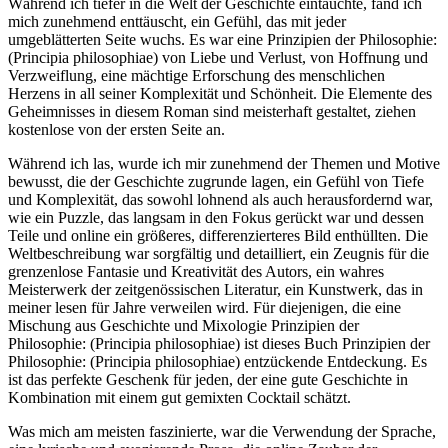
Während ich tiefer in die Welt der Geschichte eintauchte, fand ich
mich zunehmend enttäuscht, ein Gefühl, das mit jeder
umgeblätterten Seite wuchs. Es war eine Prinzipien der Philosophie:
(Principia philosophiae) von Liebe und Verlust, von Hoffnung und
Verzweiflung, eine mächtige Erforschung des menschlichen
Herzens in all seiner Komplexität und Schönheit. Die Elemente des
Geheimnisses in diesem Roman sind meisterhaft gestaltet, ziehen
kostenlose von der ersten Seite an.
Während ich las, wurde ich mir zunehmend der Themen und Motive
bewusst, die der Geschichte zugrunde lagen, ein Gefühl von Tiefe
und Komplexität, das sowohl lohnend als auch herausfordernd war,
wie ein Puzzle, das langsam in den Fokus gerückt war und dessen
Teile und online ein größeres, differenzierteres Bild enthüllten. Die
Weltbeschreibung war sorgfältig und detailliert, ein Zeugnis für die
grenzenlose Fantasie und Kreativität des Autors, ein wahres
Meisterwerk der zeitgenössischen Literatur, ein Kunstwerk, das in
meiner lesen für Jahre verweilen wird. Für diejenigen, die eine
Mischung aus Geschichte und Mixologie Prinzipien der
Philosophie: (Principia philosophiae) ist dieses Buch Prinzipien der
Philosophie: (Principia philosophiae) entzückende Entdeckung. Es
ist das perfekte Geschenk für jeden, der eine gute Geschichte in
Kombination mit einem gut gemixten Cocktail schätzt.
Was mich am meisten faszinierte, war die Verwendung der Sprache,