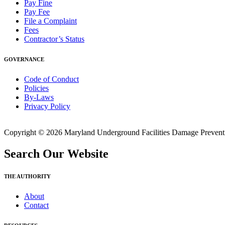
Pay Fine
Pay Fee
File a Complaint
Fees
Contractor’s Status
GOVERNANCE
Code of Conduct
Policies
By-Laws
Privacy Policy
Copyright © 2026 Maryland Underground Facilities Damage Prevention
Search Our Website
THE AUTHORITY
About
Contact