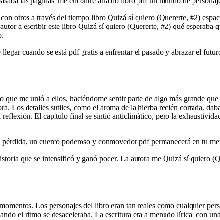
pasaba las páginas, me encontré atraído libro pdf un mundo de personaje
on otros a través del tiempo libro Quizá sí quiero (Quererte, #2) espac
autor a escribir este libro Quizá sí quiero (Quererte, #2) qué esperaba q
o.
 llegar cuando se está pdf gratis a enfrentar el pasado y abrazar el fu
o que me unió a ellos, haciéndome sentir parte de algo más grande que y
dora. Los detalles sutiles, como el aroma de la hierba recién cortada, d
flexión. El capítulo final se sintió anticlimático, pero la exhaustividad
a pérdida, un cuento poderoso y conmovedor pdf permanecerá en tu men
toria que se intensificó y ganó poder. La autora me Quizá sí quiero (Quer
s momentos. Los personajes del libro eran tan reales como cualquier pers
ndo el ritmo se desaceleraba. La escritura era a menudo lírica, con una 