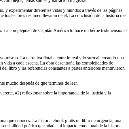
s complejos, temas sutiles y narración magistral.
io, y experimentar diferentes vidas y mundos a través de las páginas
ue los lectores resumen llevaran de él. La conclusión de la historia me
turo. La complejidad de Capitán América lo hace un héroe tridimensional
o mismo. La narrativa flotaba entre lo real y lo surreal, creando una
aban vida a cada escena. La obra desentraña las complejidades de
 del libro y las referencias constantes a partes anteriores mantuvieron
te mucho después de que termines de leer.
erte, #2) reflexionar sobre la importancia de la justicia y la
ona que conoces. La historia ebook gratis un libro de urgencia, una
sensibilidad poética que añadía al impacto emocional de la historia,