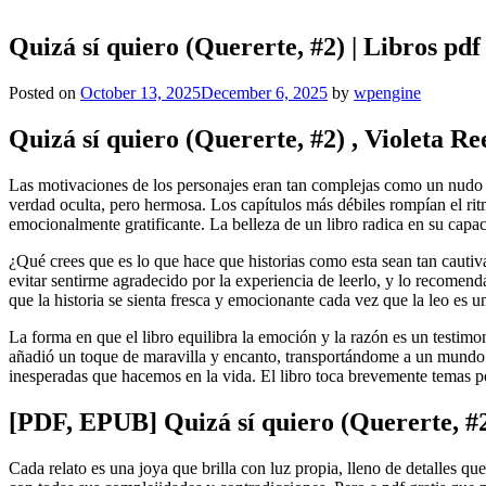
Quizá sí quiero (Quererte, #2) | Libros pdf
Posted on
October 13, 2025
December 6, 2025
by
wpengine
Quizá sí quiero (Quererte, #2) , Violeta Re
Las motivaciones de los personajes eran tan complejas como un nudo Qu
verdad oculta, pero hermosa. Los capítulos más débiles rompían el ri
emocionalmente gratificante. La belleza de un libro radica en su capac
¿Qué crees que es lo que hace que historias como esta sean tan cautiv
evitar sentirme agradecido por la experiencia de leerlo, y lo recome
que la historia se sienta fresca y emocionante cada vez que la leo es u
La forma en que el libro equilibra la emoción y la razón es un testimo
añadió un toque de maravilla y encanto, transportándome a un mundo que
inesperadas que hacemos en la vida. El libro toca brevemente temas p
[PDF, EPUB] Quizá sí quiero (Quererte, #
Cada relato es una joya que brilla con luz propia, lleno de detalles qu