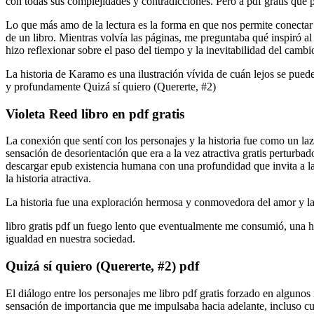
con todas sus complejidades y contradicciones. Pero a pdf gratis que 
Lo que más amo de la lectura es la forma en que nos permite conectar c
de un libro. Mientras volvía las páginas, me preguntaba qué inspiró al 
hizo reflexionar sobre el paso del tiempo y la inevitabilidad del cambi
La historia de Karamo es una ilustración vívida de cuán lejos se puede
y profundamente Quizá sí quiero (Quererte, #2)
Violeta Reed libro en pdf gratis
La conexión que sentí con los personajes y la historia fue como un laz
sensación de desorientación que era a la vez atractiva gratis perturba
descargar epub existencia humana con una profundidad que invita a la re
la historia atractiva.
La historia fue una exploración hermosa y conmovedora del amor y l
libro gratis pdf un fuego lento que eventualmente me consumió, una his
igualdad en nuestra sociedad.
Quizá sí quiero (Quererte, #2) pdf
El diálogo entre los personajes me libro pdf gratis forzado en alguno
sensación de importancia que me impulsaba hacia adelante, incluso cua