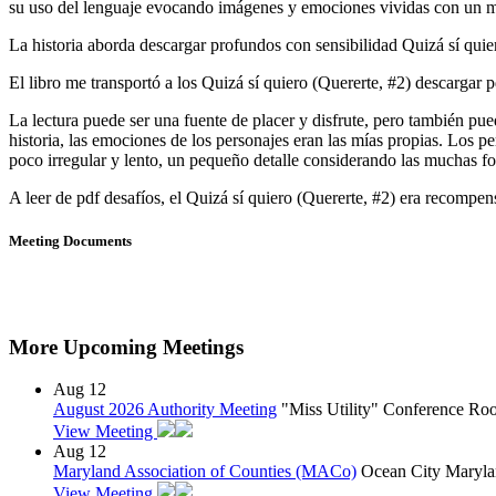
su uso del lenguaje evocando imágenes y emociones vividas con un m
La historia aborda descargar profundos con sensibilidad Quizá sí quier
El libro me transportó a los Quizá sí quiero (Quererte, #2) descarga
La lectura puede ser una fuente de placer y disfrute, pero también pued
historia, las emociones de los personajes eran las mías propias. Los p
poco irregular y lento, un pequeño detalle considerando las muchas fort
A leer de pdf desafíos, el Quizá sí quiero (Quererte, #2) era recompens
Meeting Documents
More Upcoming Meetings
Aug
12
August 2026 Authority Meeting
"Miss Utility" Conference R
View Meeting
Aug
12
Maryland Association of Counties (MACo)
Ocean City Maryla
View Meeting