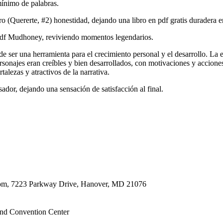
ínimo de palabras.
o (Quererte, #2) honestidad, dejando una libro en pdf gratis duradera en
r pdf Mudhoney, reviviendo momentos legendarios.
e ser una herramienta para el crecimiento personal y el desarrollo. La e
ersonajes eran creíbles y bien desarrollados, con motivaciones y accione
alezas y atractivos de la narrativa.
ador, dejando una sensación de satisfacción al final.
oom, 7223 Parkway Drive, Hanover, MD 21076
nd Convention Center