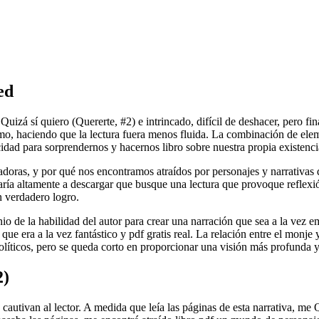
ed
izá sí quiero (Quererte, #2) e intrincado, difícil de deshacer, pero f
tmo, haciendo que la lectura fuera menos fluida. La combinación de el
idad para sorprendernos y hacernos libro sobre nuestra propia existenci
adoras, y por qué nos encontramos atraídos por personajes y narrativas
ndaría altamente a descargar que busque una lectura que provoque refle
n verdadero logro.
nio de la habilidad del autor para crear una narración que sea a la vez e
 era a la vez fantástico y pdf gratis real. La relación entre el monje 
olíticos, pero se queda corto en proporcionar una visión más profunda 
2)
e cautivan al lector. A medida que leía las páginas de esta narrativa, me