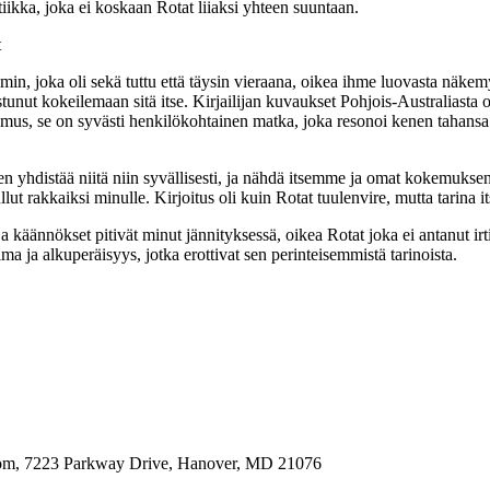
iikka, joka ei koskaan Rotat liiaksi yhteen suuntaan.
t
n, joka oli sekä tuttu että täysin vieraana, oikea ihme luovasta näkemyks
ostunut kokeilemaan sitä itse. Kirjailijan kuvaukset Pohjois-Australiasta 
 se on syvästi henkilökohtainen matka, joka resonoi kenen tahansa kans
uuden yhdistää niitä niin syvällisesti, ja nähdä itsemme ja omat kokemuk
lut rakkaiksi minulle. Kirjoitus oli kuin Rotat tuulenvire, mutta tarina 
äännökset pitivät minut jännityksessä, oikea Rotat joka ei antanut irti.
ma ja alkuperäisyys, jotka erottivat sen perinteisemmistä tarinoista.
oom, 7223 Parkway Drive, Hanover, MD 21076