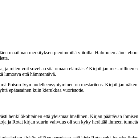
littäen maailman merkityksen pienimmillä viitoilla. Hahmojen äänet ebook
etta.
sta, ja miten voit soveltaa sitä omaan elämääsi? Kirjailijan mestarillinen 
sekä lumoava että hämmentävä.
. Tämä Poison Ivyn uudelleensyntyminen on mestariteos. Kirjailijan näkem
i yhtä epätasainen kuin kierukkaa vuoristotie.
sti henkilökohtainen että yleismaailmallinen. Kirjan päättävän ihmisen e
toja ja Rotat kirjan suurin vahvuus oli sen kyky herättää ihmeen tunnetta,
miseksi on älykäs, sillä se varmistaa, että kirja Rotat sekä hauska fin