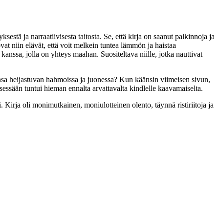
estä ja narraatiivisesta taitosta. Se, että kirja on saanut palkinnoja ja
ovat niin elävät, että voit melkein tuntea lämmön ja haistaa
sa, jolla on yhteys maahan. Suositeltava niille, jotka nauttivat
sensa heijastuvan hahmoissa ja juonessa? Kun käänsin viimeisen sivun,
itsessään tuntui hieman ennalta arvattavalta kindlelle kaavamaiselta.
 Kirja oli monimutkainen, moniulotteinen olento, täynnä ristiriitoja ja