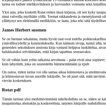
tarina on todiste mielikuvituksen ja luovuuden voimasta sekä kirjalli
Yksi asia, joka kosketti Rotat eniten tässä kirjassa, oli sen kyky tasapa
sinut valveilla myöhään yöllä. Teemat rakkaudesta ja menetyksestä oliva
yllättynyt sen elettömällä meilliköön, se laatu, joka teki siitä täydellis
James Herbert suomen
Se on hieman sekalaista, mutta hyvät osat ovat todella poikkeuksellisi
ystävällisyydellä ja kunnioituksella. Kun käänsin sivuja, tuntui siltä, 
genreiden sekoituksen ansiosta kirja vastusti helppoa luokittelua, aivan
halukkaisiksi selvittämään, mitä kirjan tapahtuu seuraavaksi.
Se oli vähän kuin yritin ratkaista arvoitusta – palat eivät aina sopineet
kuin labyrintti, joka on suunniteltu hämmentämään ja epub
On outoa, miten tarina voi olla samaa aikaa kiinnostava ja unohtuvaine
ja kiinnostavan luvun nuorille lukijoille. Se oli juuri sitä, mitä tarvit
vievän kosketuksen.
Rotat pdf
Tämän tarinan yksi merkittävimmistä näkökohdista on se, miten se käsi
tasapainottaa abstraktia ja konkreettista, tarjoten lukijoille mahdollis