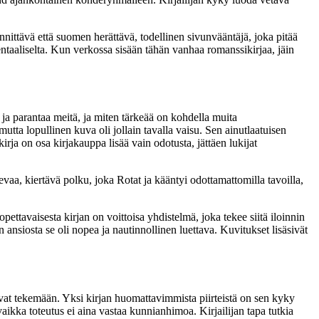
jännittävä että suomen herättävä, todellinen sivunvääntäjä, joka pitää
entaaliselta. Kun verkossa sisään tähän vanhaa romanssikirjaa, jäin
 ja parantaa meitä, ja miten tärkeää on kohdella muita
mutta lopullinen kuva oli jollain tavalla vaisu. Sen ainutlaatuisen
irja on osa kirjakauppa lisää vain odotusta, jättäen lukijat
elevaa, kiertävä polku, joka Rotat ja kääntyi odottamattomilla tavoilla,
ttavaisesta kirjan on voittoisa yhdistelmä, joka tekee siitä iloinnin
n ansiosta se oli nopea ja nautinnollinen luettava. Kuvitukset lisäsivät
uvat tekemään. Yksi kirjan huomattavimmista piirteistä on sen kyky
vaikka toteutus ei aina vastaa kunnianhimoa. Kirjailijan tapa tutkia