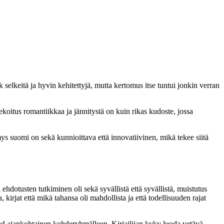
 selkeitä ja hyvin kehitettyjä, mutta kertomus itse tuntui jonkin verran
sekoitus romantiikkaa ja jännitystä on kuin rikas kudoste, jossa
ys suomi on sekä kunnioittava että innovatiivinen, mikä tekee siitä
hdotusten tutkiminen oli sekä syvällistä että syvällistä, muistutus
 kirjat että mikä tahansa oli mahdollista ja että todellisuuden rajat
land ajankohtainen kohderyhmälleen. Kirjailijan kyky luoda vetävä