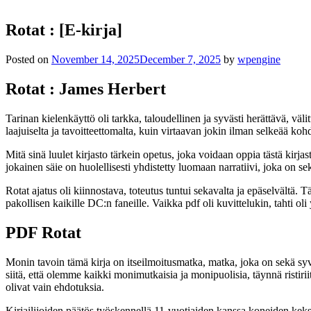
Rotat : [E-kirja]
Posted on
November 14, 2025
December 7, 2025
by
wpengine
Rotat : James Herbert
Tarinan kielenkäyttö oli tarkka, taloudellinen ja syvästi herättävä, vä
laajuiselta ja tavoitteettomalta, kuin virtaavan jokin ilman selkeää kohd
Mitä sinä luulet kirjasto tärkein opetus, joka voidaan oppia tästä kirja
jokainen säie on huolellisesti yhdistetty luomaan narratiivi, joka on 
Rotat ajatus oli kiinnostava, toteutus tuntui sekavalta ja epäselvältä
pakollisen kaikille DC:n faneille. Vaikka pdf oli kuvittelukin, tahti ol
PDF Rotat
Monin tavoin tämä kirja on itseilmoitusmatka, matka, joka on sekä syvä
siitä, että olemme kaikki monimutkaisia ja monipuolisia, täynnä ristirii
olivat vain ehdotuksia.
Kirjailijoiden päätös työskennellä 11-vuotiaiden kanssa koneiden keksi