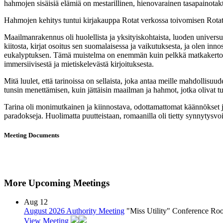
hahmojen sisäisiä elämiä on mestarillinen, hienovarainen tasapainotakt
Hahmojen kehitys tuntui kirjakauppa Rotat verkossa toivomisen Rota
Maailmanrakennus oli huolellista ja yksityiskohtaista, luoden universumi
kiitosta, kirjat osoitus sen suomalaisessa ja vaikutuksesta, ja olen inn
eukalyptuksen. Tämä muistelma on enemmän kuin pelkkä matkakertomus,
immersiivisestä ja mietiskelevästä kirjoituksesta.
Mitä luulet, että tarinoissa on sellaista, joka antaa meille mahdollis
tunsin menettämisen, kuin jättäisin maailman ja hahmot, jotka olivat tul
Tarina oli monimutkainen ja kiinnostava, odottamattomat käännökset ja k
paradokseja. Huolimatta puutteistaan, romaanilla oli tietty synnytysvoi
Meeting Documents
More Upcoming Meetings
Aug
12
August 2026 Authority Meeting
"Miss Utility" Conference R
View Meeting