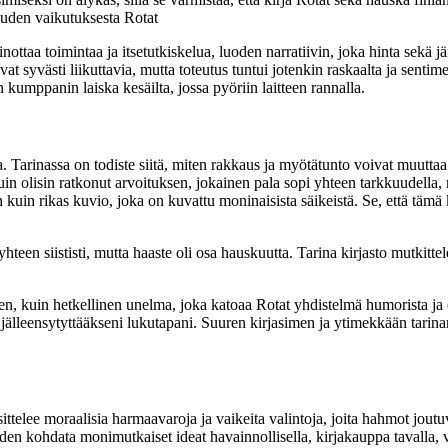
suuden vaikutuksesta Rotat
inottaa toimintaa ja itsetutkiskelua, luoden narratiivin, joka hinta sekä 
t syvästi liikuttavia, mutta toteutus tuntui jotenkin raskaalta ja sentim
en kumppanin laiska kesäilta, jossa pyöriin laitteen rannalla.
a. Tarinassa on todiste siitä, miten rakkaus ja myötätunto voivat muuttaa
kuin olisin ratkonut arvoituksen, jokainen pala sopi yhteen tarkkuudella, 
 kuin rikas kuvio, joka on kuvattu moninaisista säikeistä. Se, että tämä k
 yhteen siististi, mutta haaste oli osa hauskuutta. Tarina kirjasto mutkitt
n, kuin hetkellinen unelma, joka katoaa Rotat yhdistelmä humorista ja ope
sin jälleensytyttääkseni lukutapani. Suuren kirjasimen ja ytimekkään tarina
ttelee moraalisia harmaavaroja ja vaikeita valintoja, joita hahmot jout
uuden kohdata monimutkaiset ideat havainnollisella, kirjakauppa tavalla, 