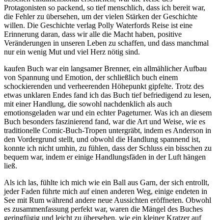
Protagonisten so packend, so tief menschlich, dass ich bereit war,
die Fehler zu übersehen, um der vielen Stärken der Geschichte
willen. Die Geschichte verlag Polly Waterfords Reise ist eine
Erinnerung daran, dass wir alle die Macht haben, positive
Veränderungen in unseren Leben zu schaffen, und dass manchmal
nur ein wenig Mut und viel Herz nötig sind.
kaufen Buch war ein langsamer Brenner, ein allmählicher Aufbau
von Spannung und Emotion, der schließlich buch einem
schockierenden und verheerenden Höhepunkt gipfelte. Trotz des
etwas unklaren Endes fand ich das Buch tief befriedigend zu lesen,
mit einer Handlung, die sowohl nachdenklich als auch
emotionsgeladen war und ein echter Pageturner. Was ich an diesem
Buch besonders faszinierend fand, war die Art und Weise, wie es
traditionelle Comic-Buch-Tropen untergräbt, indem es Anderson in
den Vordergrund stellt, und obwohl die Handlung spannend ist,
konnte ich nicht umhin, zu fühlen, dass der Schluss ein bisschen zu
bequem war, indem er einige Handlungsfäden in der Luft hängen
ließ.
Als ich las, fühlte ich mich wie ein Ball aus Garn, der sich entrollt,
jeder Faden führte mich auf einen anderen Weg, einige endeten in
See mit Rum während andere neue Aussichten eröffneten. Obwohl
es zusammenfassung perfekt war, waren die Mängel des Buches
geringfügig und leicht zu übersehen, wie ein kleiner Kratzer auf