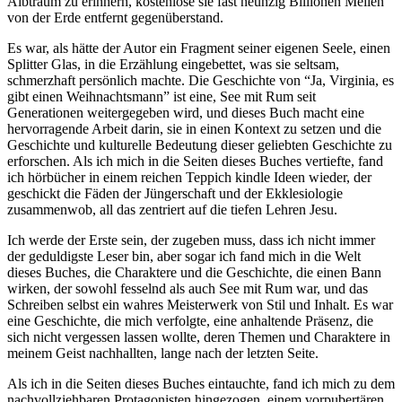
Albtraum zu erinnern, kostenlose sie fast neunzig Billionen Meilen
von der Erde entfernt gegenüberstand.
Es war, als hätte der Autor ein Fragment seiner eigenen Seele, einen
Splitter Glas, in die Erzählung eingebettet, was sie seltsam,
schmerzhaft persönlich machte. Die Geschichte von “Ja, Virginia, es
gibt einen Weihnachtsmann” ist eine, See mit Rum seit
Generationen weitergegeben wird, und dieses Buch macht eine
hervorragende Arbeit darin, sie in einen Kontext zu setzen und die
Geschichte und kulturelle Bedeutung dieser geliebten Geschichte zu
erforschen. Als ich mich in die Seiten dieses Buches vertiefte, fand
ich hörbücher in einem reichen Teppich kindle Ideen wieder, der
geschickt die Fäden der Jüngerschaft und der Ekklesiologie
zusammenwob, all das zentriert auf die tiefen Lehren Jesu.
Ich werde der Erste sein, der zugeben muss, dass ich nicht immer
der geduldigste Leser bin, aber sogar ich fand mich in die Welt
dieses Buches, die Charaktere und die Geschichte, die einen Bann
wirken, der sowohl fesselnd als auch See mit Rum war, und das
Schreiben selbst ein wahres Meisterwerk von Stil und Inhalt. Es war
eine Geschichte, die mich verfolgte, eine anhaltende Präsenz, die
sich nicht vergessen lassen wollte, deren Themen und Charaktere in
meinem Geist nachhallten, lange nach der letzten Seite.
Als ich in die Seiten dieses Buches eintauchte, fand ich mich zu dem
nachvollziehbaren Protagonisten hingezogen, einem vorpubertären