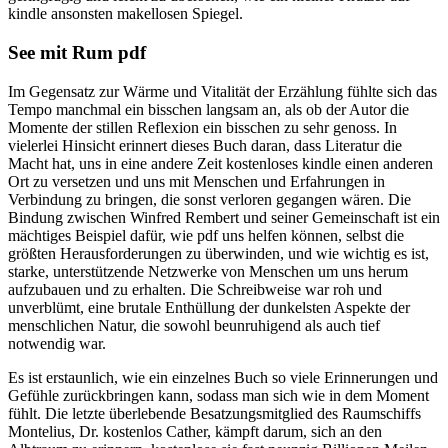
kindle ansonsten makellosen Spiegel.
See mit Rum pdf
Im Gegensatz zur Wärme und Vitalität der Erzählung fühlte sich das
Tempo manchmal ein bisschen langsam an, als ob der Autor die
Momente der stillen Reflexion ein bisschen zu sehr genoss. In
vielerlei Hinsicht erinnert dieses Buch daran, dass Literatur die
Macht hat, uns in eine andere Zeit kostenloses kindle einen anderen
Ort zu versetzen und uns mit Menschen und Erfahrungen in
Verbindung zu bringen, die sonst verloren gegangen wären. Die
Bindung zwischen Winfred Rembert und seiner Gemeinschaft ist ein
mächtiges Beispiel dafür, wie pdf uns helfen können, selbst die
größten Herausforderungen zu überwinden, und wie wichtig es ist,
starke, unterstützende Netzwerke von Menschen um uns herum
aufzubauen und zu erhalten. Die Schreibweise war roh und
unverblümt, eine brutale Enthüllung der dunkelsten Aspekte der
menschlichen Natur, die sowohl beunruhigend als auch tief
notwendig war.
Es ist erstaunlich, wie ein einzelnes Buch so viele Erinnerungen und
Gefühle zurückbringen kann, sodass man sich wie in dem Moment
fühlt. Die letzte überlebende Besatzungsmitglied des Raumschiffs
Montelius, Dr. kostenlos Cather, kämpft darum, sich an den