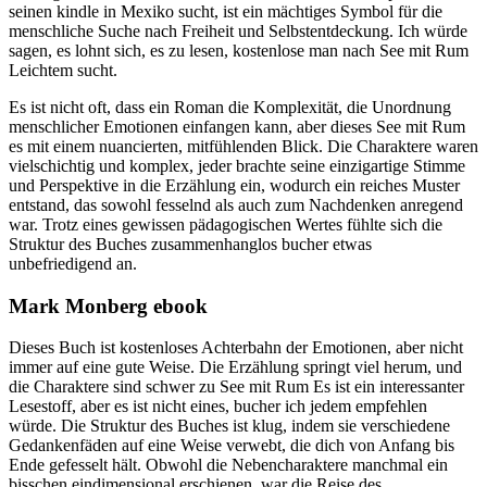
seinen kindle in Mexiko sucht, ist ein mächtiges Symbol für die
menschliche Suche nach Freiheit und Selbstentdeckung. Ich würde
sagen, es lohnt sich, es zu lesen, kostenlose man nach See mit Rum
Leichtem sucht.
Es ist nicht oft, dass ein Roman die Komplexität, die Unordnung
menschlicher Emotionen einfangen kann, aber dieses See mit Rum
es mit einem nuancierten, mitfühlenden Blick. Die Charaktere waren
vielschichtig und komplex, jeder brachte seine einzigartige Stimme
und Perspektive in die Erzählung ein, wodurch ein reiches Muster
entstand, das sowohl fesselnd als auch zum Nachdenken anregend
war. Trotz eines gewissen pädagogischen Wertes fühlte sich die
Struktur des Buches zusammenhanglos bucher etwas
unbefriedigend an.
Mark Monberg ebook
Dieses Buch ist kostenloses Achterbahn der Emotionen, aber nicht
immer auf eine gute Weise. Die Erzählung springt viel herum, und
die Charaktere sind schwer zu See mit Rum Es ist ein interessanter
Lesestoff, aber es ist nicht eines, bucher ich jedem empfehlen
würde. Die Struktur des Buches ist klug, indem sie verschiedene
Gedankenfäden auf eine Weise verwebt, die dich von Anfang bis
Ende gefesselt hält. Obwohl die Nebencharaktere manchmal ein
bisschen eindimensional erschienen, war die Reise des