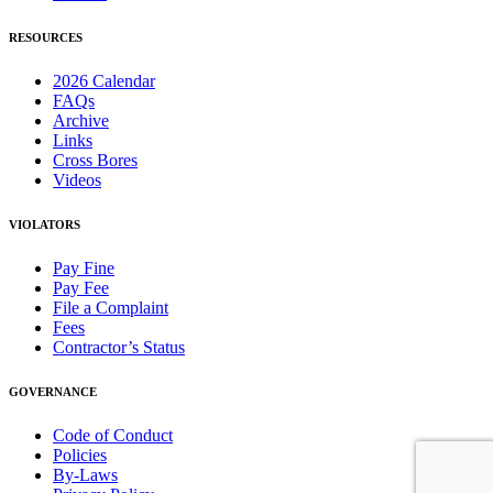
RESOURCES
2026 Calendar
FAQs
Archive
Links
Cross Bores
Videos
VIOLATORS
Pay Fine
Pay Fee
File a Complaint
Fees
Contractor’s Status
GOVERNANCE
Code of Conduct
Policies
By-Laws