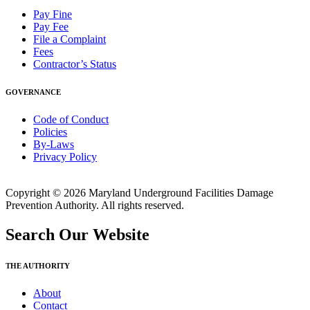
Pay Fine
Pay Fee
File a Complaint
Fees
Contractor’s Status
GOVERNANCE
Code of Conduct
Policies
By-Laws
Privacy Policy
Copyright © 2026 Maryland Underground Facilities Damage
Prevention Authority. All rights reserved.
Search Our Website
THE AUTHORITY
About
Contact