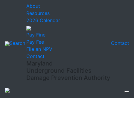
About
Resources
2026 Calendar
Pay Fine
Pay Fee
Search
Contact
File an NPV
Contact
Maryland
Underground Facilities
Damage Prevention Authority