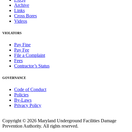
Archive
Links
Cross Bores
Videos
VIOLATORS
Pay Fine
Pay Fee
File a Complaint
Fees
Contractor’s Status
GOVERNANCE
Code of Conduct
Policies
By-Laws
Privacy Policy
Copyright © 2026 Maryland Underground Facilities Damage
Prevention Authority. All rights reserved.