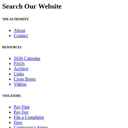
Search Our Website
THE AUTHORITY
About
Contact
RESOURCES
2026 Calendar
FAQs
Archive
Links
Cross Bores
Videos
VIOLATORS
Pay Fine
Pay Fee
File a Complaint
Fees
Contractor’s Status