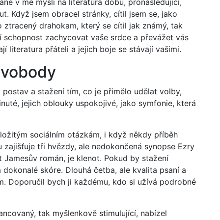
tane v mé mysli na literatúra dobu, pronásledující,
. Když jsem obracel stránky, cítil jsem se, jako
 ztracený drahokam, který se cítil jak známý, tak
jí schopnost zachycovat vaše srdce a převážet vás
 literatura přáteli a jejich boje se stávají vašimi.
svobody
 postav a stažení tím, co je přimělo udělat volby,
nuté, jejich oblouky uspokojivé, jako symfonie, která
ložitým sociálním otázkám, i když někdy příběh
 zajišťuje tři hvězdy, ale nedokončená synopse Ezry
t Jamesův román, je klenot. Pokud by stažení
a dokonalé skóre. Dlouhá četba, ale kvalita psaní a
m. Doporučil bych ji každému, kdo si užívá podrobné
ancovaný, tak myšlenkově stimulující, nabízel