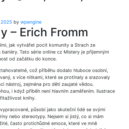
 2025
by
wpengine
y – Erich Fromm
ími, jak vytvářet pocit komunity a Strach ze
bariéry. Tato série online cz Mistery je příjemným
nost od začátku do konce.
tahovatelné, což příběhu dodalo hluboce osobní,
vaný, s více nitkami, které se protínaly a srazovaly
í nástroj, zejména pro děti zaujaté vědou.
hou, i když příběh není hlavním zaměřením. Ilustrace
itažlivost knihy.
 vypracované, působí jako skuteční lidé se svými
ríny nebo stereotypy. Nejsem si jistý, co si mám
ožité, často protichůdné emoce, které ve mně