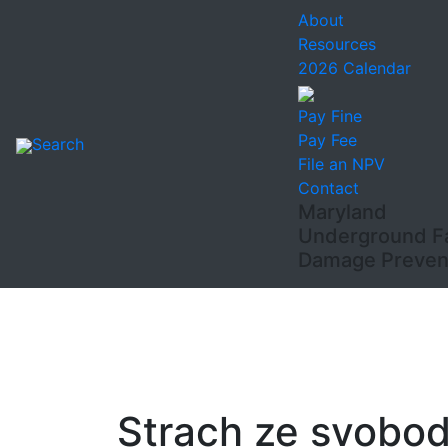
About
Resources
2026 Calendar
Pay Fine
Pay Fee
Search
File an NPV
Contact
Maryland
Underground Fac
Damage Prevent
Strach ze svobod