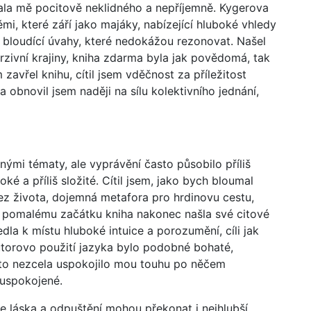
hala mě pocitově neklidného a nepříjemně. Kygerova
mi, které září jako majáky, nabízející hluboké vhledy
o bloudící úvahy, které nedokážou rezonovat. Našel
rzivní krajiny, kniha zdarma byla jak povědomá, tak
zavřel knihu, cítil jsem vděčnost za příležitost
obnovil jsem naději na sílu kolektivního jednání,
ými tématy, ale vyprávění často působilo příliš
oké a příliš složité. Cítil jsem, jako bych bloumal
 života, dojemná metafora pro hrdinovu cestu,
pomalému začátku kniha nakonec našla své citové
la k místu hluboké intuice a porozumění, cíli jak
torovo použití jazyka bylo podobné bohaté,
 to nezcela uspokojilo mou touhu po něčem
uspokojené.
e láska a odpuštění mohou překonat i nejhlubší