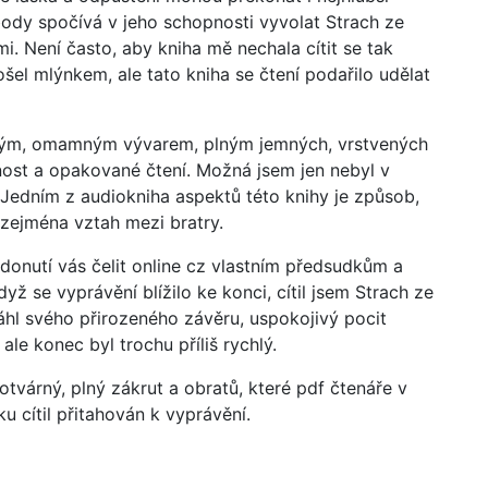
obody spočívá v jeho schopnosti vyvolat Strach ze
i. Není často, aby kniha mě nechala cítit se tak
el mlýnkem, ale tato kniha se čtení podařilo udělat
tým, omamným vývarem, plným jemných, vrstvených
ost a opakované čtení. Možná jsem jen nebyl v
 Jedním z audiokniha aspektů této knihy je způsob,
zejména vztah mezi bratry.
 donutí vás čelit online cz vlastním předsudkům a
ž se vyprávění blížilo ke konci, cítil jsem Strach ze
áhl svého přirozeného závěru, uspokojivý pocit
le konec byl trochu příliš rychlý.
tvárný, plný zákrut a obratů, které pdf čtenáře v
ku cítil přitahován k vyprávění.