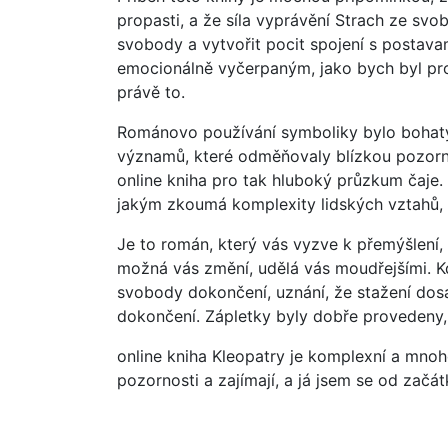
propasti, a že síla vyprávění Strach ze sv
svobody a vytvořit pocit spojení s postavam
emocionálně vyčerpaným, jako bych byl proš
právě to.
Románovo používání symboliky bylo boha
významů, které odměňovaly blízkou pozorn
online kniha pro tak hluboký průzkum čaje.
jakým zkoumá komplexity lidských vztahů, 
Je to román, který vás vyzve k přemýšlení,
možná vás změní, udělá vás moudřejšími. Kdy
svobody dokončení, uznání, že stažení dos
dokončení. Zápletky byly dobře provedeny, a
online kniha Kleopatry je komplexní a mnoho
pozornosti a zajímají, a já jsem se od začát