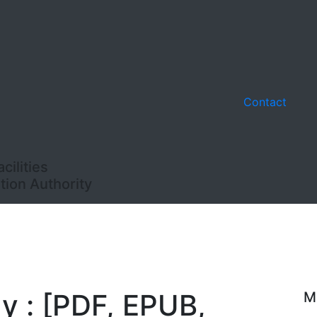
Contact
ilities
ion Authority
y : [PDF, EPUB,
M