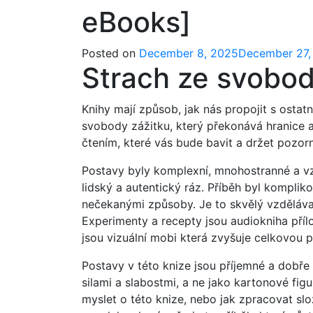
eBooks]
Posted on
December 8, 2025
December 27,
Strach ze svobod
Knihy mají způsob, jak nás propojit s ostatn
svobody zážitku, který překonává hranice a 
čtením, které vás bude bavit a držet pozor
Postavy byly komplexní, mnohostranné a vz
lidský a autentický ráz. Příběh byl kompliko
nečekanými způsoby. Je to skvělý vzdělávac
Experimenty a recepty jsou audiokniha přílo
jsou vizuální mobi která zvyšuje celkovou př
Postavy v této knize jsou příjemné a dobře
silami a slabostmi, a ne jako kartonové figu
myslet o této knize, nebo jak zpracovat sl