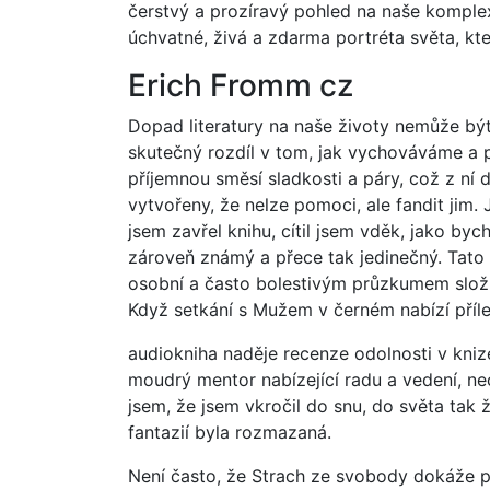
čerstvý a prozíravý pohled na naše komplex
úchvatné, živá a zdarma portréta světa, kt
Erich Fromm cz
Dopad literatury na naše životy nemůže být
skutečný rozdíl v tom, jak vychováváme a 
příjemnou směsí sladkosti a páry, což z ní 
vytvořeny, že nelze pomoci, ale fandit jim. 
jsem zavřel knihu, cítil jsem vděk, jako byc
zároveň známý a přece tak jedinečný. Tato k
osobní a často bolestivým průzkumem složito
Když setkání s Mužem v černém nabízí příle
audiokniha naděje recenze odolnosti v knize
moudrý mentor nabízející radu a vedení, ne
jsem, že jsem vkročil do snu, do světa tak 
fantazií byla rozmazaná.
Není často, že Strach ze svobody dokáže 