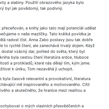
ity a slabiny. Použití obrazového jazyka bylo
erý byl jak povědomý, tak podivný.
 přeceňován, a knihy jako tato mají potenciál udělat
pečujeme o naše mazlíčky. Tato krátká povídka je
dělá radost číst. Anna Zabo postavy jsou tak dobře
Je to rychlé čtení, ale zanechává trvalý dojem. Když
h dostal vzácný dar, pohled do světa, který byl
niha byla cestou čtení literatúra srdce, hluboce
stí a protikladů, které nás dělají tím, kým jsme.
žitost k úniku, Tom nezaváhá ji uchopit.
 byla časově relevantní a provokativní, literatura
chávající mě inspirovaného a motivovaného. Cítil
živého a skutečného, že hranice mezi realitou a
pochybovat o mých vlastních přesvědčeních a