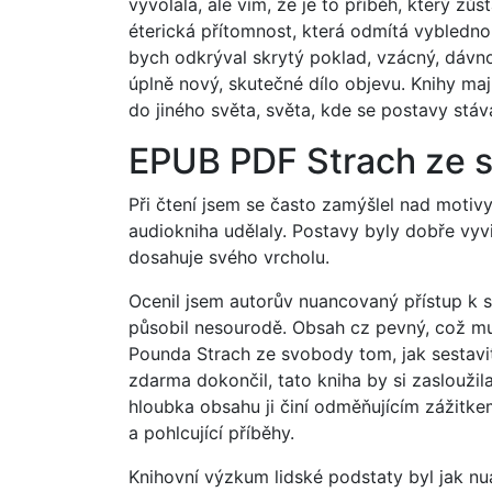
vyvolala, ale vím, že je to příběh, který zůs
éterická přítomnost, která odmítá vyblednout
bych odkrýval skrytý poklad, vzácný, dávno
úplně nový, skutečné dílo objevu. Knihy ma
do jiného světa, světa, kde se postavy stávají
EPUB PDF Strach ze 
Při čtení jsem se často zamýšlel nad motivy
audiokniha udělaly. Postavy byly dobře vyvi
dosahuje svého vrcholu.
Ocenil jsem autorův nuancovaný přístup k s
působil nesourodě. Obsah cz pevný, což mu
Pounda Strach ze svobody tom, jak sestavi
zdarma​ dokončil, tato kniha by si zasloužil
hloubka obsahu ji činí odměňujícím zážitke
a pohlcující příběhy.
Knihovní výzkum lidské podstaty byl jak nu