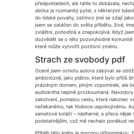
předpokladech, ale tahle to dokázala, nec
sbírka je rozmanitý pytel, s některými básně
do lidské povahy, zatímco jiné se zdají jak
jsem se zatáčen do světa příběhu, živé, ime
zvláštní, pohodlná a znepokojivá. Když jsem 
dozvědět se o této pozoruhodné komunitě a 
které může vytvořit pozitivní změnu.
Strach ze svobody pdf
Ocenil jsem ochotu autora zabývat se obtížn
ambiciózně, jako plátno, které bylo příliš šir
prázdným domem, plným vzpomínek, ale bez
audiokniha neplně prozkoumaná. Navzdory 
zakotvení, pomalou cestu, která nakonec ved
nečekanému, tak hluboce uspokojivému. Au
sametové koláči – nádherné, a přece nějak
podstatnějším, což mě nechalo poněkud ne
Příběh této knihy je mocnou připomínkou, ž