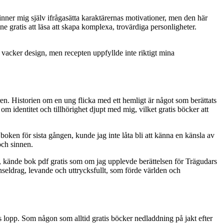
finner mig själv ifrågasätta karaktärernas motivationer, men den här
ne gratis att läsa att skapa komplexa, trovärdiga personligheter.
 vacker design, men recepten uppfyllde inte riktigt mina
aren. Historien om en ung flicka med ett hemligt är något som berättats
identitet och tillhörighet djupt med mig, vilket gratis böcker att
boken för sista gången, kunde jag inte låta bli att känna en känsla av
och sinnen.
a, kände bok pdf gratis som om jag upplevde berättelsen för Trägudars
seldrag, levande och uttrycksfullt, som förde världen och
s lopp. Som någon som alltid gratis böcker nedladdning på jakt efter