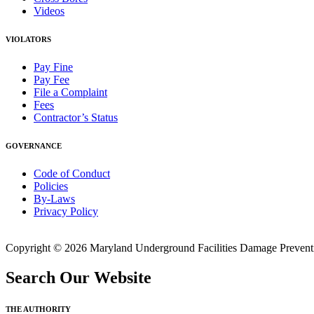
Videos
VIOLATORS
Pay Fine
Pay Fee
File a Complaint
Fees
Contractor’s Status
GOVERNANCE
Code of Conduct
Policies
By-Laws
Privacy Policy
Copyright © 2026 Maryland Underground Facilities Damage Prevention
Search Our Website
THE AUTHORITY