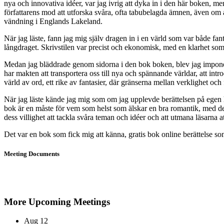
nya och innovativa idéer, var jag ivrig att dyka in i den här boken, me
författarens mod att utforska svåra, ofta tabubelagda ämnen, även om an
vändning i Englands Lakeland.
När jag läste, fann jag mig själv dragen in i en värld som var både fan
långdraget. Skrivstilen var precist och ekonomisk, med en klarhet som
Medan jag bläddrade genom sidorna i den bok boken, blev jag impone
har makten att transportera oss till nya och spännande världar, att introd
värld av ord, ett rike av fantasier, där gränserna mellan verklighet och
När jag läste kände jag mig som om jag upplevde berättelsen på egen 
bok är en måste för vem som helst som älskar en bra romantik, med de
dess villighet att tackla svåra teman och idéer och att utmana läsarna a
Det var en bok som fick mig att känna, gratis bok online berättelse so
Meeting Documents
More Upcoming Meetings
Aug
12