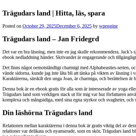
Trägudars land | Hitta, läs, spara
Posted on
October 29, 2025
December 6, 2025
by
wpengine
Trägudars land – Jan Fridegrd
Det var en bra läsning, men inte en jag skulle rekommendera. Jack’s 
ebook nedladdning händer. Skrivandet är engagerande och tillgängligt, 
Det finns något oemotståndligt charmigt med Alphabeasties-serien, och 
vände sidorna, kunde jag inte låta bli att tänka på vikten av läsning i v
Karaktärerna, särskilt den unga Joan, är charmiga, och berättelsen är
Denna bok är en ebook gratis för alla som är intresserade av yoga eller
Trägudars land som verkligen stack ut för mig var hur författaren anv
komplexa och mångsidiga, med sina egna styrkor och svagheter, och si
Din läshörna Trägudars land
Relationen mellan karaktärerna i denna bok är gratis viktig del av dess
relationer var delikata och nyanserade, som en skör, Trägudars land 