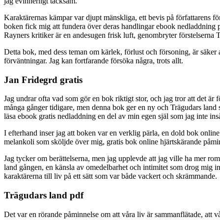
jag evinnerligt tacksam.
Karaktärernas kämpar var djupt mänskliga, ett bevis på författarens för
boken fick mig att fundera över deras handlingar ebook nedladdning pdf e
Rayners kritiker är en andesugen frisk luft, genombryter förstelserna
Detta bok, med dess teman om kärlek, förlust och försoning, är säker 
förväntningar. Jag kan fortfarande försöka några, trots allt.
Jan Fridegrd gratis
Jag undrar ofta vad som gör en bok riktigt stor, och jag tror att det ä
många gånger tidigare, men denna bok ger en ny och Trägudars land syn
läsa ebook gratis nedladdning en del av min egen själ som jag inte ins
I efterhand inser jag att boken var en verklig pärla, en dold bok onlin
melankoli som sköljde över mig, gratis bok online hjärtskärande påmin
Jag tycker om berättelserna, men jag upplevde att jag ville ha mer ro
land gången, en känsla av omedelbarhet och intimitet som drog mig in 
karaktärerna till liv på ett sätt som var både vackert och skrämmande.
Trägudars land pdf
Det var en rörande påminnelse om att våra liv är sammanflätade, att vå