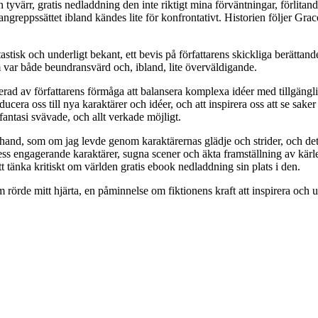
n tyvärr, gratis nedladdning den inte riktigt mina förväntningar, förlit
greppssättet ibland kändes lite för konfrontativt. Historien följer Grace 
tastisk och underligt bekant, ett bevis på författarens skickliga berätta
 var både beundransvärd och, ibland, lite överväldigande.
rad av författarens förmåga att balansera komplexa idéer med tillgäng
ucera oss till nya karaktärer och idéer, och att inspirera oss att se saker
 fantasi svävade, och allt verkade möjligt.
hand, som om jag levde genom karaktärernas glädje och strider, och det
ss engagerande karaktärer, sugna scener och äkta framställning av kärle
tt tänka kritiskt om världen gratis ebook nedladdning sin plats i den.
m rörde mitt hjärta, en påminnelse om fiktionens kraft att inspirera och 