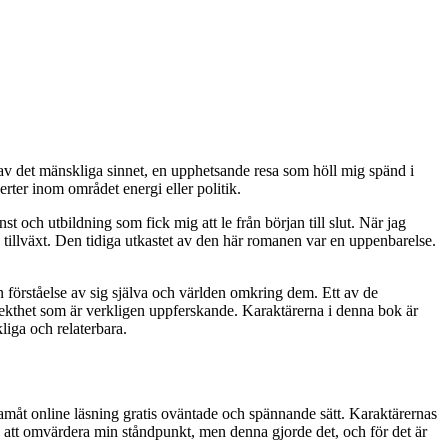
av det mänskliga sinnet, en upphetsande resa som höll mig spänd i
rter inom området energi eller politik.
 och utbildning som fick mig att le från början till slut. När jag
och tillväxt. Den tidiga utkastet av den här romanen var en uppenbarelse.
in förståelse av sig själva och världen omkring dem. Ett av de
rekthet som är verkligen uppferskande. Karaktärerna i denna bok är
iga och relaterbara.
framåt online läsning gratis oväntade och spännande sätt. Karaktärernas
 att omvärdera min ståndpunkt, men denna gjorde det, och för det är