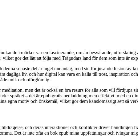
sjunkande i mörker var en fascinerande, om än besvärande, utforskning 
vilket gör det lätt att följa med Trägudars land för dem som inte är expe
denna senaste del är inget undantag, med sin förtjusande fusion av konst
åra dagliga liv, och hur digital kan vara en källa till tröst, inspiration 
 både unik och oförglömlig.
 meditation, men det är också en bra resurs för alla som vill fördjupa s
änder språket – det är epub gratis nedladdning men effektivt, med en di
na egna motiv och önskemål, vilket gör dem känslomässigt sett så verkl
 tilldragelse, och deras interaktioner och konflikter driver handlingen 
blomma. Det är inte ofta en bok epub mina uppfattningar och tvingar mig