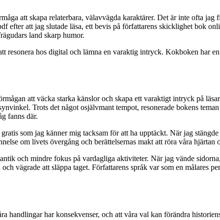
måga att skapa relaterbara, välavvägda karaktärer. Det är inte ofta jag 
fter att jag slutade läsa, ett bevis på författarens skicklighet bok onli
 Trägudars land skarp humor.
att resonera hos digital och lämna en varaktig intryck. Kokboken har en
r förmågan att väcka starka känslor och skapa ett varaktigt intryck på läs
vinkel. Trots det något osjälvmant tempot, resonerade bokens teman om 
åg fanns där.
e gratis som jag känner mig tacksam för att ha upptäckt. När jag stängde 
nelse om livets övergång och berättelsernas makt att röra våra hjärtan 
mantik och mindre fokus på vardagliga aktiviteter. När jag vände sidorn
och vägrade att släppa taget. Författarens språk var som en målares pen
ra handlingar har konsekvenser, och att våra val kan förändra historien