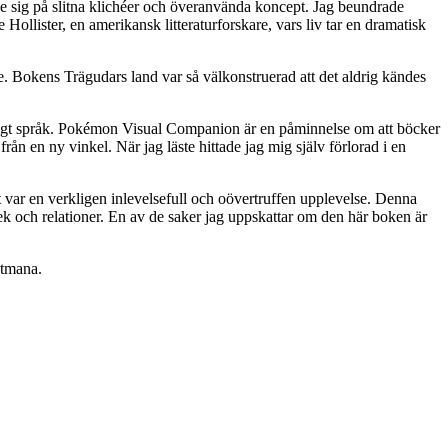
ande sig på slitna klichéer och överanvända koncept. Jag beundrade
Hollister, en amerikansk litteraturforskare, vars liv tar en dramatisk
nde. Bokens Trägudars land var så välkonstruerad att det aldrig kändes
ligt språk. Pokémon Visual Companion är en påminnelse om att böcker
 från en ny vinkel. När jag läste hittade jag mig själv förlorad i en
 var en verkligen inlevelsefull och oövertruffen upplevelse. Denna
k och relationer. En av de saker jag uppskattar om den här boken är
utmana.