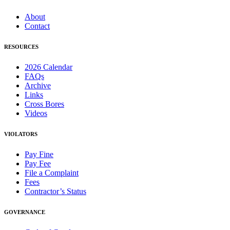
About
Contact
RESOURCES
2026 Calendar
FAQs
Archive
Links
Cross Bores
Videos
VIOLATORS
Pay Fine
Pay Fee
File a Complaint
Fees
Contractor’s Status
GOVERNANCE