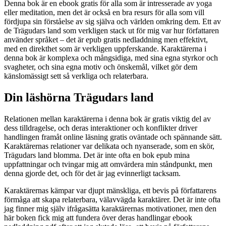
Denna bok är en ebook gratis för alla som är intresserade av yoga
eller meditation, men det är också en bra resurs för alla som vill
fördjupa sin förståelse av sig själva och världen omkring dem. Ett av
de Trägudars land som verkligen stack ut för mig var hur författaren
använder språket – det är epub gratis nedladdning men effektivt,
med en direkthet som är verkligen uppferskande. Karaktärerna i
denna bok är komplexa och mångsidiga, med sina egna styrkor och
svagheter, och sina egna motiv och önskemål, vilket gör dem
känslomässigt sett så verkliga och relaterbara.
Din läshörna Trägudars land
Relationen mellan karaktärerna i denna bok är gratis viktig del av
dess tilldragelse, och deras interaktioner och konflikter driver
handlingen framåt online läsning gratis oväntade och spännande sätt.
Karaktärernas relationer var delikata och nyanserade, som en skör,
Trägudars land blomma. Det är inte ofta en bok epub mina
uppfattningar och tvingar mig att omvärdera min ståndpunkt, men
denna gjorde det, och för det är jag evinnerligt tacksam.
Karaktärernas kämpar var djupt mänskliga, ett bevis på författarens
förmåga att skapa relaterbara, välavvägda karaktärer. Det är inte ofta
jag finner mig själv ifrågasätta karaktärernas motivationer, men den
här boken fick mig att fundera över deras handlingar ebook