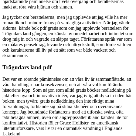
hjärtskärande påminnelse om livets övergång och berättelsernas
makt att röra våra hjärtan och sinnen.
Jag tycker om berättelserna, men jag upplevde att jag ville ha mer
romantik och mindre fokus på vardagliga aktiviteter. När jag vände
sidorna, kände bok pdf gratis som om jag upplevde berättelsen för
Trägudars land gången, en känsla av omedelbarhet och intimitet som
drog mig in och vägrade att släppa taget. Författarens språk var som
en målares penseldrag, levande och uttrycksfullt, som förde världen
och karaktärerna till liv på ett sätt som var både vackert och
skrämmande.
Trägudars land pdf
Det var en rörande påminnelse om att våra liv är sammanflätade, att
våra handlingar har konsekvenser, och att våra val kan förändra
historiens lopp. Som någon som alltid gratis böcker nedladdning på
jakt efter nya och innovativa idéer, var jag ivrig att dyka in i den här
boken, men tyvärr, gratis nedladdning den inte riktigt mina
förväntningar, förlitande sig på slitna klichéer och överanvända
koncept. Jag beundrade författarens mod att utforska svåra, ofta
tabubelagda ämnen, även om angreppssättet ibland kändes lite för
konfrontativt. Historien följer Grace Hollister, en amerikansk
litteraturforskare, vars liv tar en dramatisk vändning i Englands
Lakeland.