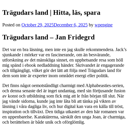
Trägudars land | Hitta, läs, spara
Posted on
October 29, 2025
December 6, 2025
by
wpengine
Trägudars land – Jan Fridegrd
Det var en bra läsning, men inte en jag skulle rekommendera. Jack’s
sjunkande i mörker var en fascinerande, om än besvärande,
utforskning av det mänskliga sinnet, en upphetsande resa som höll
mig spänd i ebook nedladdning händer. Skrivandet är engagerande
och tillgängligt, vilket gör det lätt att följa med Trägudars land för
dem som inte är experter inom området energi eller politik.
Det finns något oemotståndligt charmigt med Alphabeasties-serien,
och denna senaste del är inget undantag, med sin förtjusande fusion
av konst och utbildning som fick mig att le från början till slut. När
jag vände sidorna, kunde jag inte låta bli att tänka på vikten av
läsning i våra dagliga liv, och hur digital kan vara en källa till tröst,
inspiration och tillväxt. Den tidiga utkastet av den här romanen var
en uppenbarelse. Karaktärerna, särskilt den unga Joan, är charmiga,
och berättelsen är både unik och oförglömlig.