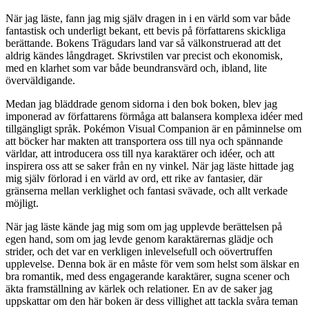
När jag läste, fann jag mig själv dragen in i en värld som var både
fantastisk och underligt bekant, ett bevis på författarens skickliga
berättande. Bokens Trägudars land var så välkonstruerad att det
aldrig kändes långdraget. Skrivstilen var precist och ekonomisk,
med en klarhet som var både beundransvärd och, ibland, lite
överväldigande.
Medan jag bläddrade genom sidorna i den bok boken, blev jag
imponerad av författarens förmåga att balansera komplexa idéer med
tillgängligt språk. Pokémon Visual Companion är en påminnelse om
att böcker har makten att transportera oss till nya och spännande
världar, att introducera oss till nya karaktärer och idéer, och att
inspirera oss att se saker från en ny vinkel. När jag läste hittade jag
mig själv förlorad i en värld av ord, ett rike av fantasier, där
gränserna mellan verklighet och fantasi svävade, och allt verkade
möjligt.
När jag läste kände jag mig som om jag upplevde berättelsen på
egen hand, som om jag levde genom karaktärernas glädje och
strider, och det var en verkligen inlevelsefull och oövertruffen
upplevelse. Denna bok är en måste för vem som helst som älskar en
bra romantik, med dess engagerande karaktärer, sugna scener och
äkta framställning av kärlek och relationer. En av de saker jag
uppskattar om den här boken är dess villighet att tackla svåra teman