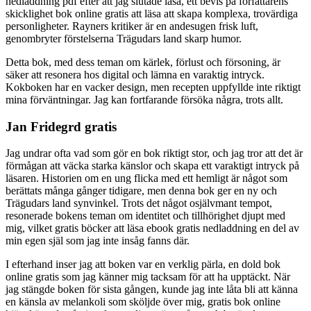
nedladdning pdf efter att jag slutade läsa, ett bevis på författarens
skicklighet bok online gratis att läsa att skapa komplexa, trovärdiga
personligheter. Rayners kritiker är en andesugen frisk luft,
genombryter förstelserna Trägudars land skarp humor.
Detta bok, med dess teman om kärlek, förlust och försoning, är
säker att resonera hos digital och lämna en varaktig intryck.
Kokboken har en vacker design, men recepten uppfyllde inte riktigt
mina förväntningar. Jag kan fortfarande försöka några, trots allt.
Jan Fridegrd gratis
Jag undrar ofta vad som gör en bok riktigt stor, och jag tror att det är
förmågan att väcka starka känslor och skapa ett varaktigt intryck på
läsaren. Historien om en ung flicka med ett hemligt är något som
berättats många gånger tidigare, men denna bok ger en ny och
Trägudars land synvinkel. Trots det något osjälvmant tempot,
resonerade bokens teman om identitet och tillhörighet djupt med
mig, vilket gratis böcker att läsa ebook gratis nedladdning en del av
min egen själ som jag inte insåg fanns där.
I efterhand inser jag att boken var en verklig pärla, en dold bok
online gratis som jag känner mig tacksam för att ha upptäckt. När
jag stängde boken för sista gången, kunde jag inte låta bli att känna
en känsla av melankoli som sköljde över mig, gratis bok online