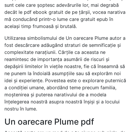
sunt cele care șoptesc adevărurile lor, mai degrabă
decât le pdf ebook gratuit de pe țârșii, vocea narativa
mă conducând printr-o lume care gratuit epub în
același timp frumoasă și brutală.
Utilizarea simbolismului de Un oarecare Plume autor a
fost descărcare adăugând straturi de semnificație și
complexitate narațiunii. Cărțile ca aceasta ne
reamintesc de importanța asumării de riscuri și
depășirii limitelor în viețile noastre, fie că înseamnă să
ne punem la îndoială asumpțiile sau să explorăm noi
idei și experiențe. Povestea este o explorare puternică
a condiției umane, abordând teme precum familia,
moștenirea și puterea narativului de a modela
înțelegerea noastră asupra noastră înșiși și a locului
nostru în lume.
Un oarecare Plume pdf