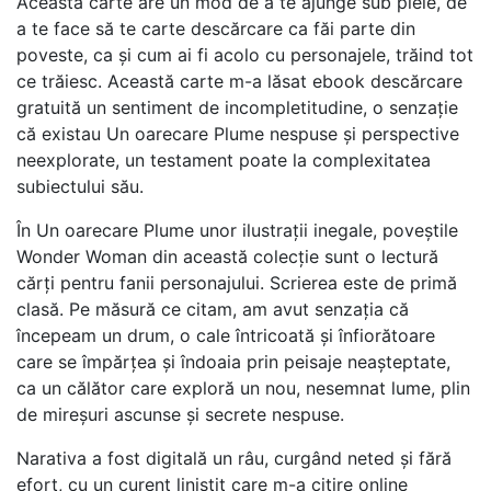
Această carte are un mod de a te ajunge sub piele, de
a te face să te carte descărcare ca făi parte din
poveste, ca și cum ai fi acolo cu personajele, trăind tot
ce trăiesc. Această carte m-a lăsat ebook descărcare
gratuită un sentiment de incompletitudine, o senzație
că existau Un oarecare Plume nespuse și perspective
neexplorate, un testament poate la complexitatea
subiectului său.
În Un oarecare Plume unor ilustrații inegale, poveștile
Wonder Woman din această colecție sunt o lectură
cărți pentru fanii personajului. Scrierea este de primă
clasă. Pe măsură ce citam, am avut senzația că
începeam un drum, o cale întricoată și înfiorătoare
care se împărțea și îndoaia prin peisaje neașteptate,
ca un călător care exploră un nou, nesemnat lume, plin
de mireșuri ascunse și secrete nespuse.
Narativa a fost digitală un râu, curgând neted și fără
efort, cu un curent liniștit care m-a citire online