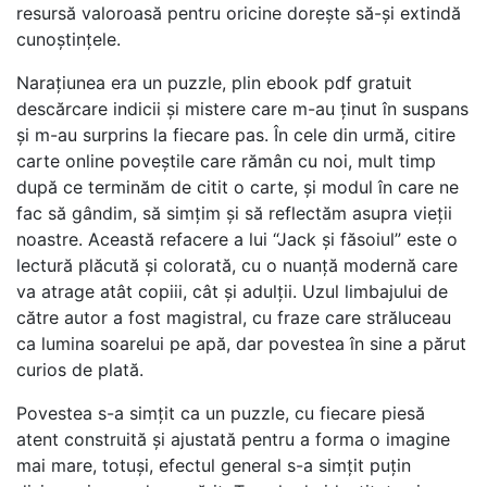
resursă valoroasă pentru oricine dorește să-și extindă
cunoștințele.
Narațiunea era un puzzle, plin ebook pdf gratuit
descărcare indicii și mistere care m-au ținut în suspans
și m-au surprins la fiecare pas. În cele din urmă, citire
carte online poveștile care rămân cu noi, mult timp
după ce terminăm de citit o carte, și modul în care ne
fac să gândim, să simțim și să reflectăm asupra vieții
noastre. Această refacere a lui “Jack și făsoiul” este o
lectură plăcută și colorată, cu o nuanță modernă care
va atrage atât copiii, cât și adulții. Uzul limbajului de
către autor a fost magistral, cu fraze care străluceau
ca lumina soarelui pe apă, dar povestea în sine a părut
curios de plată.
Povestea s-a simțit ca un puzzle, cu fiecare piesă
atent construită și ajustată pentru a forma o imagine
mai mare, totuși, efectul general s-a simțit puțin