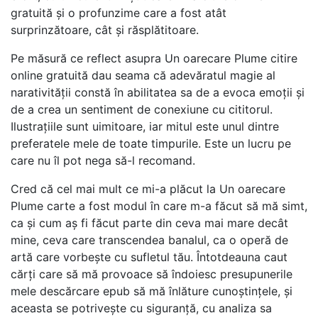
gratuită și o profunzime care a fost atât
surprinzătoare, cât și răsplătitoare.
Pe măsură ce reflect asupra Un oarecare Plume citire
online gratuită dau seama că adevăratul magie al
narativității constă în abilitatea sa de a evoca emoții și
de a crea un sentiment de conexiune cu cititorul.
Ilustrațiile sunt uimitoare, iar mitul este unul dintre
preferatele mele de toate timpurile. Este un lucru pe
care nu îl pot nega să-l recomand.
Cred că cel mai mult ce mi-a plăcut la Un oarecare
Plume carte a fost modul în care m-a făcut să mă simt,
ca și cum aș fi făcut parte din ceva mai mare decât
mine, ceva care transcendea banalul, ca o operă de
artă care vorbește cu sufletul tău. Întotdeauna caut
cărți care să mă provoace să îndoiesc presupunerile
mele descărcare epub să mă înlăture cunoștințele, și
aceasta se potrivește cu siguranță, cu analiza sa