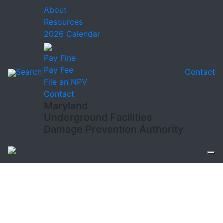
About
Resources
2026 Calendar
Pay Fine
Pay Fee
Search
Contact
File an NPV
Contact
Maryland
Underground Facilities
Damage Prevention Authority