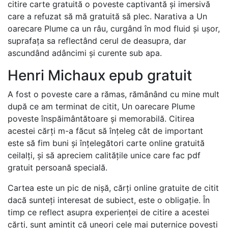
citire carte gratuită o poveste captivantă și imersivă
care a refuzat să mă gratuită să plec. Narativa a Un
oarecare Plume ca un râu, curgând în mod fluid și ușor,
suprafața sa reflectând cerul de deasupra, dar
ascundând adâncimi și curente sub apa.
Henri Michaux epub gratuit
A fost o poveste care a rămas, rămânând cu mine mult
după ce am terminat de citit, Un oarecare Plume
poveste înspăimântătoare și memorabilă. Citirea
acestei cărți m-a făcut să înțeleg cât de important
este să fim buni și înțelegători carte online gratuită
ceilalți, și să apreciem calitățile unice care fac pdf
gratuit persoană specială.
Cartea este un pic de nișă, cărți online gratuite de citit
dacă sunteți interesat de subiect, este o obligație. În
timp ce reflect asupra experienței de citire a acestei
cărți, sunt amintit că uneori cele mai puternice povești