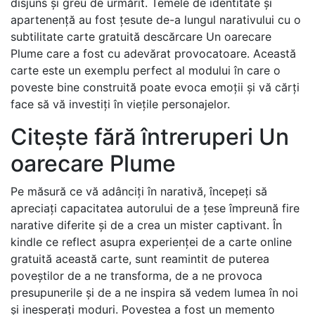
disjuns și greu de urmărit. Temele de identitate și
apartenență au fost țesute de-a lungul narativului cu o
subtilitate carte gratuită descărcare Un oarecare
Plume care a fost cu adevărat provocatoare. Această
carte este un exemplu perfect al modului în care o
poveste bine construită poate evoca emoții și vă cărți
face să vă investiți în viețile personajelor.
Citește fără întreruperi Un
oarecare Plume
Pe măsură ce vă adânciți în narativă, începeți să
apreciați capacitatea autorului de a țese împreună fire
narative diferite și de a crea un mister captivant. În
kindle ce reflect asupra experienței de a carte online
gratuită această carte, sunt reamintit de puterea
poveștilor de a ne transforma, de a ne provoca
presupunerile și de a ne inspira să vedem lumea în noi
și inesperați moduri. Povestea a fost un memento