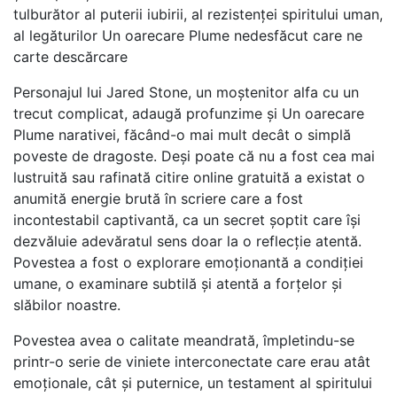
tulburător al puterii iubirii, al rezistenței spiritului uman,
al legăturilor Un oarecare Plume nedesfăcut care ne
carte descărcare
Personajul lui Jared Stone, un moștenitor alfa cu un
trecut complicat, adaugă profunzime și Un oarecare
Plume narativei, făcând-o mai mult decât o simplă
poveste de dragoste. Deși poate că nu a fost cea mai
lustruită sau rafinată citire online gratuită a existat o
anumită energie brută în scriere care a fost
incontestabil captivantă, ca un secret șoptit care își
dezvăluie adevăratul sens doar la o reflecție atentă.
Povestea a fost o explorare emoționantă a condiției
umane, o examinare subtilă și atentă a forțelor și
slăbilor noastre.
Povestea avea o calitate meandrată, împletindu-se
printr-o serie de viniete interconectate care erau atât
emoționale, cât și puternice, un testament al spiritului