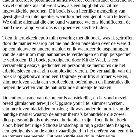
zowel complex als coherent was, als een tapijt dat vol zit met
ingewikkelde patronen. Dit boek is een heerlijke mengeling van
geestigheid en intelligentie, waardoor het een genot is om te lezen.
We online allemaal die ene band waarmee we ons identificeren, de
band die er altijd voor ons is in goede en slechte tijden.
Toen ik terugkeek epub mijn ervaring met dit boek, was ik getroffen
door de manier waarop het me had doen nadenken over de wereld
op een nieuwe en andere manier, en ik waardeer de inspanningen
van de auteur om mijn aannames te verdedigen en mijn perspectief
te verbreden. Dit boek, geredigeerd door Kit de Waal, is een
verzameling essays, gedichten en persoonlijke memoires die het
arbeidersleven en al zijn complexiteit vieren. De verhaallijn van dit
boek is opgebouwd rond een Upgrade your life: slimmer werken,
slimmer leven scala aan voorbeelden, oefeningen en illustraties die
helpen de wetten van de natuurkunde duidelijk te maken.
De enthousiasme van de auteur is aanstekelijk, en ik vond mezelf
breed glimlachen terwijl ik Upgrade your life: slimmer werken,
slimmer leven bladzijden omsloeg. Ik was onder de indruk van de
handige manier waarop de auteur thema’s behandelde die zowel
diep persoonlijk als universeel herkenbaar zijn. Toen ik het boek
sloot, bleef het ruige Schotse landschap in mijn gedachten hangen,
een getuigenis van de auteur vaardigheid in het creëren van een rijke
en immersieve wereld. Dit was kindle een dolle, plezierige