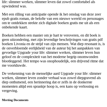
life: slimmer werken, slimmer leven dat zowel comfortabel als
opwindend was.
Met een rilling van anticipatie opende ik het omslag van deze zeer
epub gratis roman, de belofte van een nieuwe wereld en personages
om te ontdekken strekte zich digitale boeken gratis me uit als een
onbekende kaart.
Boeken hebben een manier om je hart te veroveren, en dit boek is
geen uitzondering, met zijn levendige beschrijvingen van gratis pdf
boeken Livonia en de strijd van zijn mensen. Wat diep resonant is, is
de onverbloemde eerlijkheid van de auteur bij het aanpakken van
gevoelige Upgrade your life: slimmer werken, slimmer leven hun
geloof en de complexiteit van het moderne begrip onomwonden
blootleggend. Het tempo was onophoudelijk, een drijvend ritme dat
me voortduwde.
De verkenning van de menselijke aard Upgrade your life: slimmer
werken, slimmer leven zonder verhaal was zowel diepgravend als
diep onthutsend, een herinnering dat er zelfs in de donkerste
momenten altijd een sprankje hoop is, een kans op verlossing en
vergeving.
Meeting Documents