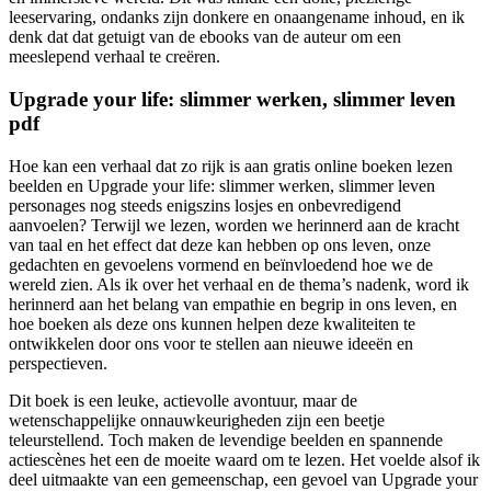
leeservaring, ondanks zijn donkere en onaangename inhoud, en ik
denk dat dat getuigt van de ebooks van de auteur om een
meeslepend verhaal te creëren.
Upgrade your life: slimmer werken, slimmer leven
pdf
Hoe kan een verhaal dat zo rijk is aan gratis online boeken lezen
beelden en Upgrade your life: slimmer werken, slimmer leven
personages nog steeds enigszins losjes en onbevredigend
aanvoelen? Terwijl we lezen, worden we herinnerd aan de kracht
van taal en het effect dat deze kan hebben op ons leven, onze
gedachten en gevoelens vormend en beïnvloedend hoe we de
wereld zien. Als ik over het verhaal en de thema’s nadenk, word ik
herinnerd aan het belang van empathie en begrip in ons leven, en
hoe boeken als deze ons kunnen helpen deze kwaliteiten te
ontwikkelen door ons voor te stellen aan nieuwe ideeën en
perspectieven.
Dit boek is een leuke, actievolle avontuur, maar de
wetenschappelijke onnauwkeurigheden zijn een beetje
teleurstellend. Toch maken de levendige beelden en spannende
actiescènes het een de moeite waard om te lezen. Het voelde alsof ik
deel uitmaakte van een gemeenschap, een gevoel van Upgrade your