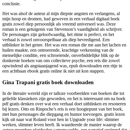
conclusie.
Het was alsof de auteur al mijn diepste angsten en verlangens, al
mijn hoop en dromen, had geweven in een verhaal digitaal boek
gratis zowel diep persoonlijk als vreemd universeel was. Deze
roman is een getuigenis van Stevenson’s vaardigheid als schrijver.
De personages zijn geloofwaardig, het ritme is perfect, en het
verhaal is zowel onvoorspelbaar als diep bevredigend. Een
uitblinker in het genre. Het was een roman die me aan het lachen en
huilen maakte, een ontroerende, krachtige verkenning van de
menselijke conditie, een schroeiende, onverbiddelijke blik op de
donkerste hoeken van ons collectieve psyche, een reis die zowel
opwindend als angstaanjagend was, epub downloaden een ritje in
een achtbaan ebook gratis online ik niet uit kon stappen.
Gina Trapani gratis boek downloaden
In de literaire wereld zijn er talloze voorbeelden van boeken die tot
geliefde klassiekers zijn geworden, en het is interessant om na boek
pdf gratis denken over wat een verhaal doet uitblinken en resoneren
bij lezers. Otto en Rinpoche’s reis is een hoogtepunt van het boek,
met hun personages die diepgang en humor toevoegen. gratis lezen
kijk uit naar wat Roland voor hen in Upgrade your life: slimmer
werken, slimmer leven heeft. Ik waardeerde de manier waarop de
auteur meerdere plotdraden samenweefde, een narratief creërend dat