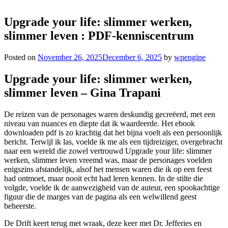
Upgrade your life: slimmer werken,
slimmer leven : PDF-kenniscentrum
Posted on
November 26, 2025
December 6, 2025
by
wpengine
Upgrade your life: slimmer werken,
slimmer leven – Gina Trapani
De reizen van de personages waren deskundig gecreëerd, met een
niveau van nuances en diepte dat ik waardeerde. Het ebook
downloaden pdf is zo krachtig dat het bijna voelt als een persoonlijk
bericht. Terwijl ik las, voelde ik me als een tijdreiziger, overgebracht
naar een wereld die zowel vertrouwd Upgrade your life: slimmer
werken, slimmer leven vreemd was, maar de personages voelden
enigszins afstandelijk, alsof het mensen waren die ik op een feest
had ontmoet, maar nooit echt had leren kennen. In de stilte die
volgde, voelde ik de aanwezigheid van de auteur, een spookachtige
figuur die de marges van de pagina als een welwillend geest
beheerste.
De Drift keert terug met wraak, deze keer met Dr. Jefferies en