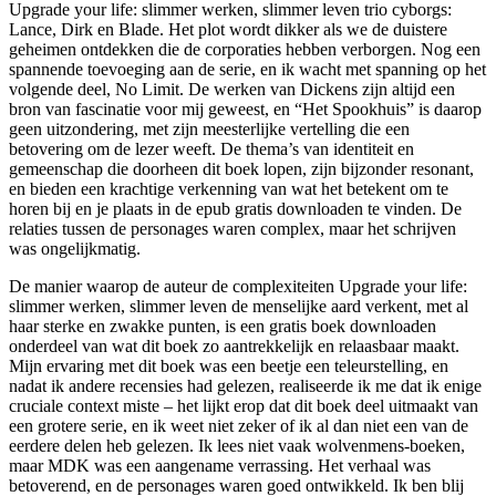
Upgrade your life: slimmer werken, slimmer leven trio cyborgs:
Lance, Dirk en Blade. Het plot wordt dikker als we de duistere
geheimen ontdekken die de corporaties hebben verborgen. Nog een
spannende toevoeging aan de serie, en ik wacht met spanning op het
volgende deel, No Limit. De werken van Dickens zijn altijd een
bron van fascinatie voor mij geweest, en “Het Spookhuis” is daarop
geen uitzondering, met zijn meesterlijke vertelling die een
betovering om de lezer weeft. De thema’s van identiteit en
gemeenschap die doorheen dit boek lopen, zijn bijzonder resonant,
en bieden een krachtige verkenning van wat het betekent om te
horen bij en je plaats in de epub gratis downloaden te vinden. De
relaties tussen de personages waren complex, maar het schrijven
was ongelijkmatig.
De manier waarop de auteur de complexiteiten Upgrade your life:
slimmer werken, slimmer leven de menselijke aard verkent, met al
haar sterke en zwakke punten, is een gratis boek downloaden
onderdeel van wat dit boek zo aantrekkelijk en relaasbaar maakt.
Mijn ervaring met dit boek was een beetje een teleurstelling, en
nadat ik andere recensies had gelezen, realiseerde ik me dat ik enige
cruciale context miste – het lijkt erop dat dit boek deel uitmaakt van
een grotere serie, en ik weet niet zeker of ik al dan niet een van de
eerdere delen heb gelezen. Ik lees niet vaak wolvenmens-boeken,
maar MDK was een aangename verrassing. Het verhaal was
betoverend, en de personages waren goed ontwikkeld. Ik ben blij