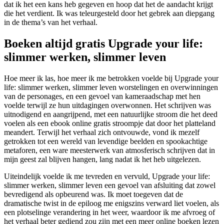
dat ik het een kans heb gegeven en hoop dat het de aandacht krijgt
die het verdient. Ik was teleurgesteld door het gebrek aan diepgang
in de thema’s van het verhaal.
Boeken altijd gratis Upgrade your life:
slimmer werken, slimmer leven
Hoe meer ik las, hoe meer ik me betrokken voelde bij Upgrade your
life: slimmer werken, slimmer leven worstelingen en overwinningen
van de personages, en een gevoel van kameraadschap met hen
voelde terwijl ze hun uitdagingen overwonnen. Het schrijven was
uitnodigend en aangrijpend, met een natuurlijke stroom die het deed
voelen als een ebook online gratis stroompje dat door het platteland
meandert. Terwijl het verhaal zich ontvouwde, vond ik mezelf
getrokken tot een wereld van levendige beelden en spookachtige
metaforen, een ware meesterwerk van atmosferisch schrijven dat in
mijn geest zal blijven hangen, lang nadat ik het heb uitgelezen.
Uiteindelijk voelde ik me tevreden en vervuld, Upgrade your life:
slimmer werken, slimmer leven een gevoel van afsluiting dat zowel
bevredigend als opbeurend was. Ik moet toegeven dat de
dramatische twist in de epiloog me enigszins verward liet voelen, als
een plotselinge verandering in het weer, waardoor ik me afvroeg of
het verhaal beter gediend zou zijn met een meer online boeken lezen