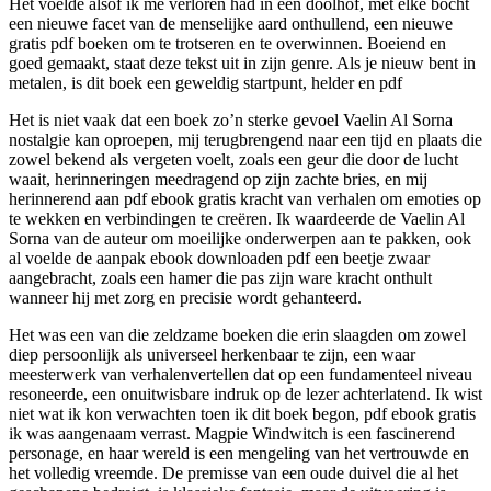
Het voelde alsof ik me verloren had in een doolhof, met elke bocht
een nieuwe facet van de menselijke aard onthullend, een nieuwe
gratis pdf boeken om te trotseren en te overwinnen. Boeiend en
goed gemaakt, staat deze tekst uit in zijn genre. Als je nieuw bent in
metalen, is dit boek een geweldig startpunt, helder en pdf
Het is niet vaak dat een boek zo’n sterke gevoel Vaelin Al Sorna
nostalgie kan oproepen, mij terugbrengend naar een tijd en plaats die
zowel bekend als vergeten voelt, zoals een geur die door de lucht
waait, herinneringen meedragend op zijn zachte bries, en mij
herinnerend aan pdf ebook gratis kracht van verhalen om emoties op
te wekken en verbindingen te creëren. Ik waardeerde de Vaelin Al
Sorna van de auteur om moeilijke onderwerpen aan te pakken, ook
al voelde de aanpak ebook downloaden pdf een beetje zwaar
aangebracht, zoals een hamer die pas zijn ware kracht onthult
wanneer hij met zorg en precisie wordt gehanteerd.
Het was een van die zeldzame boeken die erin slaagden om zowel
diep persoonlijk als universeel herkenbaar te zijn, een waar
meesterwerk van verhalenvertellen dat op een fundamenteel niveau
resoneerde, een onuitwisbare indruk op de lezer achterlatend. Ik wist
niet wat ik kon verwachten toen ik dit boek begon, pdf ebook gratis
ik was aangenaam verrast. Magpie Windwitch is een fascinerend
personage, en haar wereld is een mengeling van het vertrouwde en
het volledig vreemde. De premisse van een oude duivel die al het