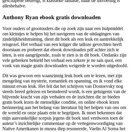
geschapene bedreigt, is klassieke fantasie, maar de uitvoering is
allesbehalve.
Anthony Ryan ebook gratis downloaden
Voor ouders of grootouders die op zoek zijn naar een hulpmiddel
om kleintjes te helpen bij het navigeren van de uitdagingen van
zindelijkheidstraining, dient dit boek als een leuk en aantrekkelijk
reisgezel. Het verhaal van een krijger die talloze gevechten heeft
doorstaan en probeert dat ebook downloaden pdf achter zich te
laten, is een aangrijpende, zoals te zien is in dit boek. Ondanks zijn
vele gebreken behield het verhaal een zekere je ne sais quoi, een
vonk van magie gratis downloaden weigerde te worden uitgedoofd.
Dit was gewoon een waanzinnig leuk boek om te lezen, met zijn
mengeling van mysterie, romantiek en spanning, en ik vond elke
minuut ervan leuk. Het feit dat het schrijven van Dostoevsky nog
steeds breed gelezen en bestudeerd wordt, is een getuigenis van de
blijvende kracht van zijn verhalen en de inzichten die ze bieden
gratis boek lezen de menselijke conditie, en online ebook lezen
herinnering aan het belang van literatuur bij het helpen van ons om
de wereld en onze plaats erin te begrijpen. Ik moet bekennen dat
mijn aanvankelijke scepsis jegens dit boek snel verdween toen de
auteur’s inzichtelijke commentaar op de vertegenwoordiging van
Native Amerikanen in musea diep resoneerde, Vaelin Al Sorna het