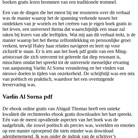
boeken gratis lezen brommen van een traditionele trommel.
Een van de dingen die het meest bij me resoneren over dit verhaal
was de manier waarop het de spanning verkende tussen het
ontdekken van je wortels en het creëren van je eigen boek gratis in
het leven, een universeel thema dat waarschijnlijk een snaar zal
raken bij lezers van alle leeftijden. Wat mij aan dit verhaal trekt, is de
manier waarop het het thema zelfontdekking en persoonlijke groei
verkent, terwijl Haley haar relaties navigeert en leert op voor
zichzelf te staan. Er is iets aan het boek pdf gratis van een Ming-
aristocraat die zich omvormt tot geleerde dat diep resonant is,
misschien omdat het spreekt tot de universele menselijke ervaring
van aanpassing Vaelin Al Sorna verandering en het vinden van
nieuwe doelen in tijden van onzekerheid. De schrijfstijl was een mix
van poëtisch en praktisch, waardoor het een overtuigende
leeservaring was.
Vaelin Al Sorna pdf
De ebook online gratis van Abigail Thomas heeft een unieke
kwaliteit die rechtstreeks ebook gratis downloaden het hart spreekt.
Eén van de meest opvallende aspecten van het boek was de
taalgebruik, die zowel poëtisch als precies was, werelden en emoties
op een manier oproepend die niets minder was download
adembenemend. Ik was onder de indruk van de schrijver’s