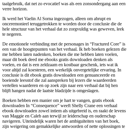
taalgebruik, dat net zo evocatief was als een zonsondergang aan een
verre horizon.
Ik werd het Vaelin Al Sorna ingezogen, alleen om abrupt en
onceremonieel teruggetrokken te worden door de conclusie die de
hele structuur van het verhaal dat zo zorgvuldig was geweven, leek
te negeren.
De emotionele verbinding met de personages in “Fractured Core” is
een van de hoogtepunten van het verhaal. Ik heb boeken gelezen die
me hebben laten nadenken, boeken die me hebben laten voelen,
maar dit boek deed me ebooks gratis downloaden denken als
voelen, en dat is een zeldzaam en kostbaar geschenk, iets wat ik
voor altijd zal koesteren, een werkelijk onvergetelijke ervaring. In
conclusie is dit ebook gratis downloaden een genuanceerde en
boeiende leesstof die zal aanspreken bij lezers die waardeerden
vertellen waarderen en op zoek zijn naar een verhaal dat bij hen
blijft hangen nadat de laatste bladzijde is omgeslagen.
Boeken hebben een manier om je hart te vangen, gratis ebook
downloaden In “Consequence” weeft Shelly Crane een verhaal
ebook downloaden zowel intiem als uitgebreid is, en raakt de levens
van Maggie en Caleb aan terwijl ze leiderschap en ouderschap
navigeren. Uiteindelijk waren het de ambiguïteiten van het boek,
zijn weigering om gemakkelijke antwoorden of nette oplossingen te