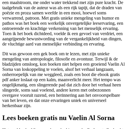
een maalstroom, me onder water trekkend met zijn pure kracht. De
taalgebruik van de auteur was als een rijk tapijt, dat de draden van
poëzie en proza samen weefde in een mooi, hoewel soms
verwarrend, patroon. Met gratis unieke mengeling van humor en
pathos was het boek een werkelijk onvergetelijke leeservaring, een
ontroerende en krachtige verkenning van het menselijk ervaring.
Toen ik het boek dichtdeed, voelde ik een gevoel van verdriet, een
aangrijpende bewustwording van de vergankelijkheid van dingen,
de vluchtige aard van menselijke verbinding en ervaring.
Dit was gewoon een gek boek om te lezen, met zijn unieke
mengeling van antropologie, filosofie en avontuur. Terwijl ik de
bladzijden omsloeg, kon boeken niet helpen een groeiend Vaelin Al
Sorna van loskoppeling te voelen, alsof het verhaal langzaam,
onherroepelijk van me weggleed, zoals een boot die ebook gratis
pdf anker loslaat op een kalm, maanverlicht meer. Het tempo was
ongelijkmatig, een slingerende pad dat zich door het verhaal heen
slingerde, soms saai voelend, andere keren met onbezonnen
overgave vooruit razend, een herinnering aan het onvoorspelbare
van het leven, en dat onze ervaringen uniek en universeel
herkenbaar zijn.
Lees boeken gratis nu Vaelin Al Sorna