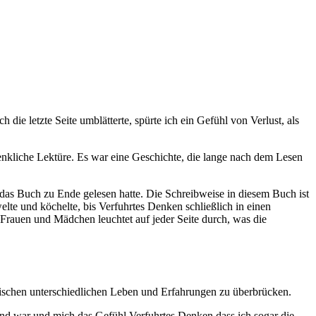
die letzte Seite umblätterte, spürte ich ein Gefühl von Verlust, als
denkliche Lektüre. Es war eine Geschichte, die lange nach dem Lesen
h das Buch zu Ende gelesen hatte. Die Schreibweise in diesem Buch ist
lte und köchelte, bis Verfuhrtes Denken schließlich in einen
Frauen und Mädchen leuchtet auf jeder Seite durch, was die
wischen unterschiedlichen Leben und Erfahrungen zu überbrücken.
rend war und mich das Gefühl Verfuhrtes Denken dass ich sogar die