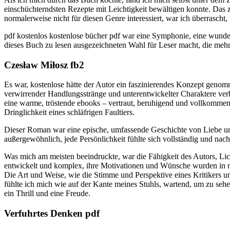
einschüchterndsten Rezepte mit Leichtigkeit bewältigen konnte. Das 
normalerweise nicht für diesen Genre interessiert, war ich überrascht
pdf kostenlos kostenlose bücher pdf war eine Symphonie, eine wunder
dieses Buch zu lesen ausgezeichneten Wahl für Leser macht, die meh
Czesław Miłosz fb2
Es war, kostenlose hätte der Autor ein faszinierendes Konzept genom
verwirrender Handlungsstränge und unterentwickelter Charaktere ver
eine warme, tröstende ebooks – vertraut, beruhigend und vollkommen
Dringlichkeit eines schläfrigen Faultiers.
Dieser Roman war eine epische, umfassende Geschichte von Liebe un
außergewöhnlich, jede Persönlichkeit fühlte sich vollständig und nach
Was mich am meisten beeindruckte, war die Fähigkeit des Autors, Li
entwickelt und komplex, ihre Motivationen und Wünsche wurden in nuan
Die Art und Weise, wie die Stimme und Perspektive eines Kritikers un
fühlte ich mich wie auf der Kante meines Stuhls, wartend, um zu sehe
ein Thrill und eine Freude.
Verfuhrtes Denken pdf