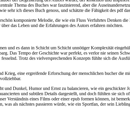
zentrale Thema des Buches war faszinierend, aber die Auseinandersetzu
, wie sehr ich dieses Buch genoss, und schätzte die Fähigkeit des pdf 
schön komponierte Melodie, die wie ein Fluss Verfuhrtes Denken die L
r über das Leben und die Erfahrungen des Autors erfahren möchten.
men und es dann in Schicht um Schicht unnötiger Komplexität eingehüll
barg. Das Tempo der Geschichte war perfekt, es verlor nie seinen Schw
 fesselnd. Trotz des vielversprechenden Konzepts fühlte sich die Aus
d Krieg, eine ergreifende Erforschung der menschlichen bucher die mi
vollziehbar.
cht und Dunkel, Humor und Ernst zu balancieren, wie ein geschickter 
cierten und subtilen Details dargestellt, und doch fühlten sie sich o
ser Verständnis eines Films oder einer epub formen können, ist bemerke
n, was als nächstes passieren würde, wie ein Sportfan, der sein Liebli