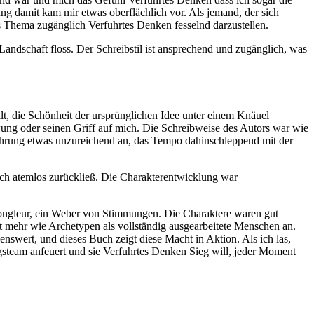
ng damit kam mir etwas oberflächlich vor. Als jemand, der sich
das Thema zugänglich Verfuhrtes Denken fesselnd darzustellen.
andschaft floss. Der Schreibstil ist ansprechend und zugänglich, was
t, die Schönheit der ursprünglichen Idee unter einem Knäuel
ung oder seinen Griff auf mich. Die Schreibweise des Autors war wie
führung etwas unzureichend an, das Tempo dahinschleppend mit der
ch atemlos zurückließ. Die Charakterentwicklung war
Jongleur, ein Weber von Stimmungen. Die Charaktere waren gut
ft mehr wie Archetypen als vollständig ausgearbeitete Menschen an.
nswert, und dieses Buch zeigt diese Macht in Aktion. Als ich las,
ngsteam anfeuert und sie Verfuhrtes Denken Sieg will, jeder Moment