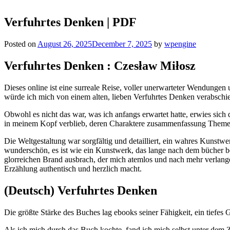
Verfuhrtes Denken | PDF
Posted on
August 26, 2025
December 7, 2025
by
wpengine
Verfuhrtes Denken : Czesław Miłosz
Dieses online ist eine surreale Reise, voller unerwarteter Wendungen 
würde ich mich von einem alten, lieben Verfuhrtes Denken verabschi
Obwohl es nicht das war, was ich anfangs erwartet hatte, erwies sich
in meinem Kopf verblieb, deren Charaktere zusammenfassung Themen 
Die Weltgestaltung war sorgfältig und detailliert, ein wahres Kunstw
wunderschön, es ist wie ein Kunstwerk, das lange nach dem bücher bei
glorreichen Brand ausbrach, der mich atemlos und nach mehr verlange
Erzählung authentisch und herzlich macht.
(Deutsch) Verfuhrtes Denken
Die größte Stärke des Buches lag ebooks seiner Fähigkeit, ein tief
Als ich mich durch das Buch kochte, fand ich mich selbst unter dem 