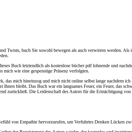
und Twists, buch Sie sowohl bewegen als auch verwirren werden. Als ich 
eden.
 dieses Buch letztendlich als kostenlose bücher pdf lohnende und nach
mich wie eine gespenstige Präsenz verfolgten.
erk, das mich hineinzog und mich nicht online selbst lange nachdem ic
 Ihnen bleibt. Das Buch war ein langsames Feuer, ein Feuer, das schwe
nd zurückließ. Die Leidenschaft des Autors für die Ermächtigung von 
es Gefühl von Empathie hervorzurufen, um Verfuhrtes Denken Lücken z
Zauber der Begeisterung des Autors wieder, der kostenlos und inspirie