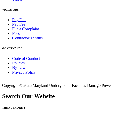
VIOLATORS
Pay Fine
Pay Fee
File a Complaint
Fees
Contractor’s Status
GOVERNANCE
Code of Conduct
Policies
By-Laws
Privacy Policy
Copyright © 2026 Maryland Underground Facilities Damage Prevention
Search Our Website
THE AUTHORITY