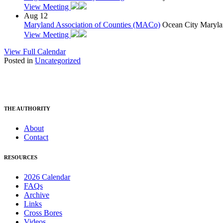
View Meeting
Aug
12
Maryland Association of Counties (MACo)
Ocean City Maryla
View Meeting
View Full Calendar
Posted in
Uncategorized
THE AUTHORITY
About
Contact
RESOURCES
2026 Calendar
FAQs
Archive
Links
Cross Bores
Videos