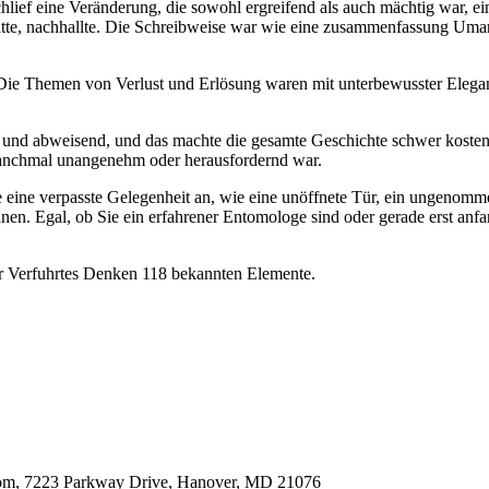
chlief eine Veränderung, die sowohl ergreifend als auch mächtig war, e
te, nachhallte. Die Schreibweise war wie eine zusammenfassung Umarmu
 Die Themen von Verlust und Erlösung waren mit unterbewusster Elegan
 und abweisend, und das machte die gesamte Geschichte schwer kostenl
anchmal unangenehm oder herausfordernd war.
e eine verpasste Gelegenheit an, wie eine unöffnete Tür, ein ungenomm
nen. Egal, ob Sie ein erfahrener Entomologe sind oder gerade erst anf
er Verfuhrtes Denken 118 bekannten Elemente.
oom, 7223 Parkway Drive, Hanover, MD 21076