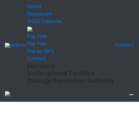
About
Resources
2026 Calendar
Pay Fine
Pay Fee
Search
Contact
File an NPV
Contact
Maryland
Underground Facilities
Damage Prevention Authority