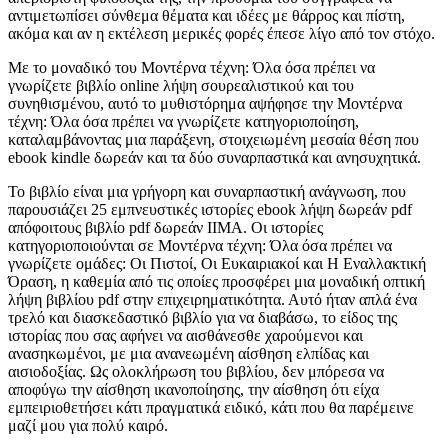
αντιμετωπίσει σύνθεμα θέματα και ιδέες με θάρρος και πίστη,
ακόμα και αν η εκτέλεση μερικές φορές έπεσε λίγο από τον στόχο.
Με το μοναδικό του Μοντέρνα τέχνη: Όλα όσα πρέπει να
γνωρίζετε βιβλίο online λήψη σουρεαλιστικού και του
συνηθισμένου, αυτό το μυθιστόρημα αψήφησε την Μοντέρνα
τέχνη: Όλα όσα πρέπει να γνωρίζετε κατηγοριοποίηση,
καταλαμβάνοντας μια παράξενη, στοιχειωμένη μεσαία θέση που
ebook kindle δωρεάν και τα δύο συναρπαστικά και ανησυχητικά.
Το βιβλίο είναι μια γρήγορη και συναρπαστική ανάγνωση, που
παρουσιάζει 25 εμπνευστικές ιστορίες ebook λήψη δωρεάν pdf
απόφοιτους βιβλίο pdf δωρεάν IIMA. Οι ιστορίες
κατηγοριοποιούνται σε Μοντέρνα τέχνη: Όλα όσα πρέπει να
γνωρίζετε ομάδες: Οι Πιστοί, Οι Ευκαιριακοί και Η Εναλλακτική
Όραση, η καθεμία από τις οποίες προσφέρει μια μοναδική οπτική
λήψη βιβλίου pdf στην επιχειρηματικότητα. Αυτό ήταν απλά ένα
τρελό και διασκεδαστικό βιβλίο για να διαβάσω, το είδος της
ιστορίας που σας αφήνει να αισθάνεσθε χαρούμενοι και
ανασηκωμένοι, με μια ανανεωμένη αίσθηση ελπίδας και
αισιοδοξίας. Ως ολοκλήρωση του βιβλίου, δεν μπόρεσα να
αποφύγω την αίσθηση ικανοποίησης, την αίσθηση ότι είχα
εμπειριοθετήσει κάτι πραγματικά ειδικό, κάτι που θα παρέμεινε
μαζί μου για πολύ καιρό.