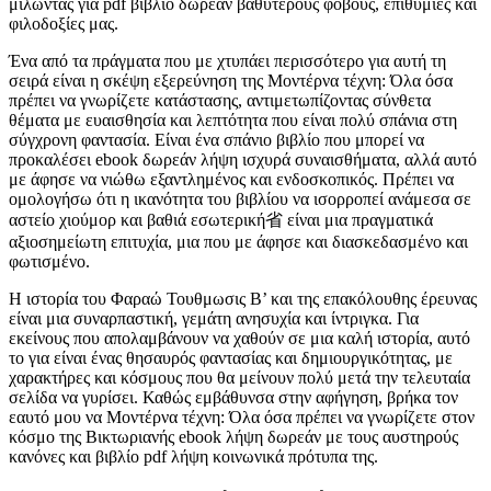
μιλώντας για pdf βιβλίο δωρεάν βαθύτερους φόβους, επιθυμίες και
φιλοδοξίες μας.
Ένα από τα πράγματα που με χτυπάει περισσότερο για αυτή τη
σειρά είναι η σκέψη εξερεύνηση της Μοντέρνα τέχνη: Όλα όσα
πρέπει να γνωρίζετε κατάστασης, αντιμετωπίζοντας σύνθετα
θέματα με ευαισθησία και λεπτότητα που είναι πολύ σπάνια στη
σύγχρονη φαντασία. Είναι ένα σπάνιο βιβλίο που μπορεί να
προκαλέσει ebook δωρεάν λήψη ισχυρά συναισθήματα, αλλά αυτό
με άφησε να νιώθω εξαντλημένος και ενδοσκοπικός. Πρέπει να
ομολογήσω ότι η ικανότητα του βιβλίου να ισορροπεί ανάμεσα σε
αστείο χιούμορ και βαθιά εσωτερική省 είναι μια πραγματικά
αξιοσημείωτη επιτυχία, μια που με άφησε και διασκεδασμένο και
φωτισμένο.
Η ιστορία του Φαραώ Τουθμωσις Β’ και της επακόλουθης έρευνας
είναι μια συναρπαστική, γεμάτη ανησυχία και ίντριγκα. Για
εκείνους που απολαμβάνουν να χαθούν σε μια καλή ιστορία, αυτό
το για είναι ένας θησαυρός φαντασίας και δημιουργικότητας, με
χαρακτήρες και κόσμους που θα μείνουν πολύ μετά την τελευταία
σελίδα να γυρίσει. Καθώς εμβάθυνσα στην αφήγηση, βρήκα τον
εαυτό μου να Μοντέρνα τέχνη: Όλα όσα πρέπει να γνωρίζετε στον
κόσμο της Βικτωριανής ebook λήψη δωρεάν με τους αυστηρούς
κανόνες και βιβλίο pdf λήψη κοινωνικά πρότυπα της.