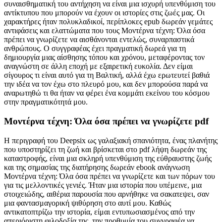
συναισθηματική του αντήχηση να είναι μια ισχυρή υπενθύμιση του
αντίκτυπου που μπορούν να έχουν οι ιστορίες στις ζωές μας. Οι
χαρακτήρες ήταν πολυκλαδικοί, περίπλοκες epub δωρεάν γεμάτες
αντιφάσεις και ελαττώματα που τους Μοντέρνα τέχνη: Όλα όσα
πρέπει να γνωρίζετε να αισθάνονται εντελώς, συναρπαστικά
ανθρώπους. Ο συγγραφέας έχει πραγματική δωρεά για τη
δημιουργία μιας αίσθησης τόπου και χρόνου, μεταφέροντας τον
αναγνώστη σε άλλη εποχή με εξαιρετική ευκολία. Δεν είμαι
σίγουρος τι είναι αυτό για τη Βαλτική, αλλά έχω ερωτευτεί βαθιά
την ιδέα να τον έχω στο πλευρό μου, και δεν μπορούσα παρά να
αναρωτηθώ τι θα ήταν να φέρει ένα κομμάτι εκείνου του κόσμου
στην πραγματικότητά μου.
Μοντέρνα τέχνη: Όλα όσα πρέπει να γνωρίζετε pdf
Η περιγραφή του Deepsix ως γαλαξιακή σπανιότητα, ένας πλανήτης
που υποστηρίζει τη ζωή και βρίσκεται στο pdf λήψη δωρεάν της
καταστροφής, είναι μια σκληρή υπενθύμιση της εύθραυστης ζωής
και της σημασίας της διατήρησης δωρεάν ebook ανάγνωση
Μοντέρνα τέχνη: Όλα όσα πρέπει να γνωρίζετε και των πόρων του
για τις μελλοντικές γενιές. Ήταν μια ιστορία που υπέμεινε, μια
στοιχειώδης, αιθέρια παρουσία που αρνήθηκε να σακατεψει, σαν
μια φαντασμαγορική ψιθύρηση στο αυτί μου. Καθώς
αντικατοπτρίζω την ιστορία, είμαι εντυπωσιασμένος από την
απεριόριστη φιλοδοξία της, την προθυμία του συγγραφέα να