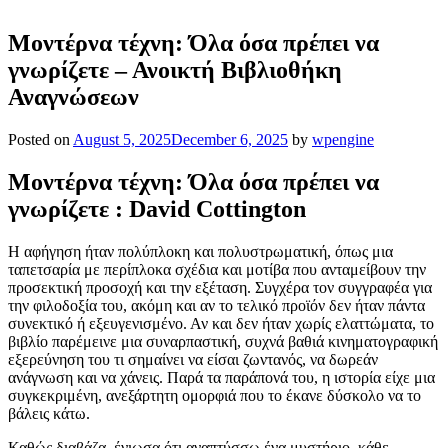
Μοντέρνα τέχνη: Όλα όσα πρέπει να
γνωρίζετε – Ανοικτή Βιβλιοθήκη
Αναγνώσεων
Posted on
August 5, 2025
December 6, 2025
by
wpengine
Μοντέρνα τέχνη: Όλα όσα πρέπει να
γνωρίζετε : David Cottington
Η αφήγηση ήταν πολύπλοκη και πολυστρωματική, όπως μια
ταπετσαρία με περίπλοκα σχέδια και μοτίβα που ανταμείβουν την
προσεκτική προσοχή και την εξέταση. Συγχέρα τον συγγραφέα για
την φιλοδοξία του, ακόμη και αν το τελικό προϊόν δεν ήταν πάντα
συνεκτικό ή εξευγενισμένο. Αν και δεν ήταν χωρίς ελαττώματα, το
βιβλίο παρέμεινε μια συναρπαστική, συχνά βαθιά κινηματογραφική
εξερεύνηση του τι σημαίνει να είσαι ζωντανός, να δωρεάν
ανάγνωση και να χάνεις. Παρά τα παράπονά του, η ιστορία είχε μια
συγκεκριμένη, ανεξάρτητη ομορφιά που το έκανε δύσκολο να το
βάλεις κάτω.
Καθώς διαβάζα, ένιωσα ότι αναπτύσσω ένα μυστήριο, κάθε