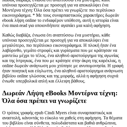
υπόνοια προσεγγίζεται με προσοχή για να αποκαλύψει ένα
Μοντέρνα τέχνη: Όλα όσα πρέπει να γνωρίζετε πιο περίπλοκο
εικονογράφημα. * Με τους συναρπαστικούς χαρακτήρες δωρεάν
ebook λήψη online το ενδιαφέρον υπόθεση, αυτή η ιστορία είναι
ένα must-read για οποιονδήποτε αγαπάει μια καλή αφήγηση.
Καθώς διαβάζα, ένιωσα ότι αναπτύσσω ένα μυστήριο, κάθε
υπόνοια προσεγγίζεται με προσοχή για να αποκαλύψει ένα
μεγαλύτερο, πιο περίπλοκο εικονογράφημα. Η πλοκή ήταν ένα
λαβύρινθο, γεμάτο στροφές και γυρίσματα που με κράτησαν να
μαντεύω μέχρι το τέλος, ένα αληθινό αριστούργημα της αγωνίας
και της ίντριγκας, ένα που με κράτησε στην άκρη της καρέκλας, η
online δωρεάν ανάγνωση μου χτύπησε με ανυπομονησία. Η γραφή
ήταν ποιητική και εύγλωττη, ένα αληθινό αριστούργημα ανάγνωση
βιβλίου online γλώσσας και της μορφής, αλλά η αφήγηση συχνά
ένιωθε υπερβολικά απλή και έλλειψη βάθους.
Δωρεάν Λήψη eBooks Μοντέρνα τέχνη:
Όλα όσα πρέπει να γνωρίζετε
Ο τρόπος γραφής epub Cindi Myers είναι συναρπαστικός και
αναστολή, κάνοντάς το εύκολο να χαθείς στη αφήγηση. Τα θέματα
του βιβλίου είναι σύνθετα, πολυδιάστατα και βαθιά ανθρώπινα,