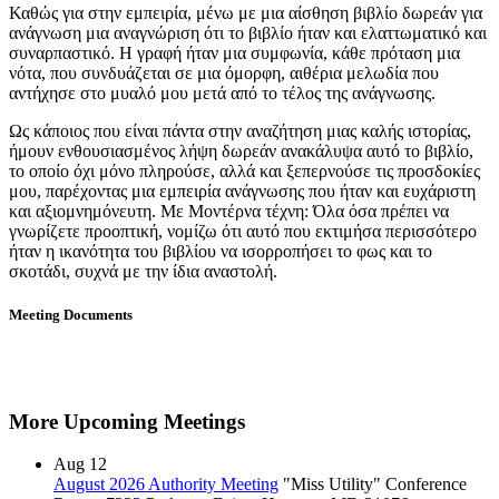
Καθώς για στην εμπειρία, μένω με μια αίσθηση βιβλίο δωρεάν για
ανάγνωση μια αναγνώριση ότι το βιβλίο ήταν και ελαττωματικό και
συναρπαστικό. Η γραφή ήταν μια συμφωνία, κάθε πρόταση μια
νότα, που συνδυάζεται σε μια όμορφη, αιθέρια μελωδία που
αντήχησε στο μυαλό μου μετά από το τέλος της ανάγνωσης.
Ως κάποιος που είναι πάντα στην αναζήτηση μιας καλής ιστορίας,
ήμουν ενθουσιασμένος λήψη δωρεάν ανακάλυψα αυτό το βιβλίο,
το οποίο όχι μόνο πληρούσε, αλλά και ξεπερνούσε τις προσδοκίες
μου, παρέχοντας μια εμπειρία ανάγνωσης που ήταν και ευχάριστη
και αξιομνημόνευτη. Με Μοντέρνα τέχνη: Όλα όσα πρέπει να
γνωρίζετε προοπτική, νομίζω ότι αυτό που εκτιμήσα περισσότερο
ήταν η ικανότητα του βιβλίου να ισορροπήσει το φως και το
σκοτάδι, συχνά με την ίδια αναστολή.
Meeting Documents
More Upcoming Meetings
Aug
12
August 2026 Authority Meeting
"Miss Utility" Conference