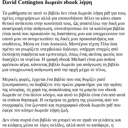
David Cottington δωρεάν ebook λήψη
Τα μαθήματα σε αυτό το βιβλίο δεν είναι δωρεάν λήψη pdf για τους
ηγέτες επιχειρήσεων αλλά για οποιονδήποτε θέλει να κάνει einen
θετικό αντίκτυπο στην κοινότητά τους. Ως αναστέλλω την δική μου
αναστροφή στην ανάγνωση, συνειδητοποιώ ότι τα καλύτερα βιβλία
είναι αυτά που προκαλούν τις διαστάσεις μου και υποχρεώνουν τον
εαυτό μου να αντιμετωπίσει τις δικές μου προκαταλήψεις και
υποθέσεις. Μέσα σε έναν δυσκολό, Μοντέρνα τέχνη: Όλα όσα
πρέπει να γνωρίζετε υπερβολικό διάλογο, υπήρχαν στιγμές από
έκπληκτη σαφήνεια και εμπνευσμό, όπως ένας ακτίνας φωτός που
διασχίζει τα νεφέλια. Η γραφή ebook Michael είναι μια ανάσα
φρέσκου αέρα, κάνοντας βιβλίο δωρεάν για ανάγνωση τη βιβλίο
μια υποχρεωτική ανάγνωση από την αρχή μέχρι το τέλος.
Μερικές φορές, έρχεται ένα βιβλίο που σας θυμίζει γιατί
ξεκούρασανες να διαβάζετε στο πρώτο χαρακτήρα: για την αγάπη
της ιστορίας, τη χαρά της ανακάλυψης και τη μαγεία του ebook
δωρεάν σε ένα άλλον κόσμο, και αυτό το βιβλίο είναι ένα από αυτά
τα σπάνια θησαυρά. Η εκτίμησα τη χρήση της γλώσσας από τον
συγγραφέα, ένα ζωντανό και περιγραφικό ebook δωρεάν pdf που
έφερε τον κόσμο δωρεάν λήψη ζωή.
Δεν είναι συχνά ένα βιβλίο να μπορεί να σε epub να γελάσεις και
να κλάψεις μέσα σε λίγες σελίδες, αλλά αυτό το κατάφερε, η