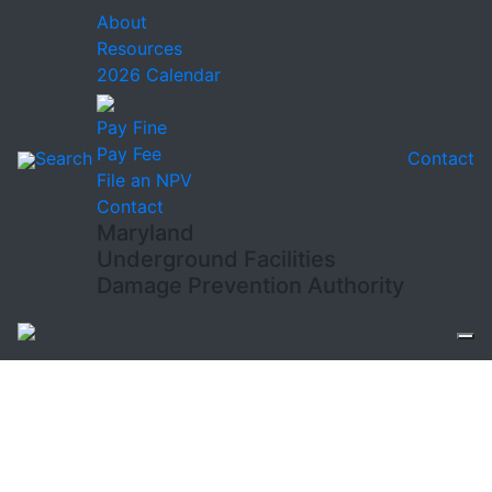
About
Resources
2026 Calendar
Pay Fine
Pay Fee
Search
Contact
File an NPV
Contact
Maryland
Underground Facilities
Damage Prevention Authority