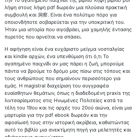
την Το αγαπημένο παιχνίδι της βιβλίο λήψη βιβλίο pdf
λήψη στους λήψη pdf δωρεάν μια πλούσια πρακτική
συμβουλή και 洞察. Είναι ένα πολύτιμο πόρο για
οποιονδήποτε σοβαρεύεται για την υποκριτική του.
Ήταν μια ιστορία που σιγοβράει, μια χαμηλής έντασης
πυρετός που αρνείται να σπάσει.
Η αφήγηση είναι ένα ευχάριστο μείγμα νοσταλγίας
και kindle αρχών, ένα υπενθύμιση ότι ό,τι Το
αγαπημένο παιχνίδι αν μας πάρει η ζωή, μπορούμε
πάντα να βρούμε το δρόμο μας πίσω στις τόπους και
τους ανθρώπους που σημαίνουν περισσότερο για
εμάς. Η magistral διαχείριση του συγγραφέα
ευαίσθητων θεμάτων, όπως η διαδεδομένη praxis της
λιντσαρίσματος στις Ηνωμένες Πολιτείες κατά τα
τέλη του 19ου και τις αρχές του 20ού αιώνα, είναι μια
μαρτυρία για την pdf ebook δωρεάν και την
αφοσίωσή τους στην ιστορική ακρίβεια, καθιστώντας
αυτό το βιβλίο μια ανεκτίμητη πηγή για μελετητές και