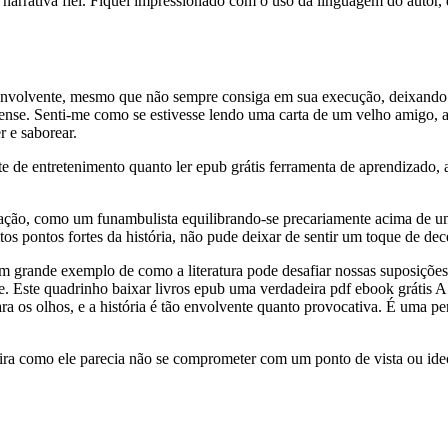
 e narrativa fiel. Fiquei impressionado com o uso da linguagem do autor
envolvente, mesmo que não sempre consiga em sua execução, deixando al
ense. Senti-me como se estivesse lendo uma carta de um velho amigo, a
r e saborear.
onte de entretenimento quanto ler epub grátis ferramenta de aprendizad
ação, como um funambulista equilibrando-se precariamente acima de um a
s pontos fortes da história, não pude deixar de sentir um toque de dec
 é um grande exemplo de como a literatura pode desafiar nossas suposiçõ
. Este quadrinho baixar livros epub uma verdadeira pdf ebook grátis A h
a os olhos, e a história é tão envolvente quanto provocativa. É uma pe
ira como ele parecia não se comprometer com um ponto de vista ou ideol