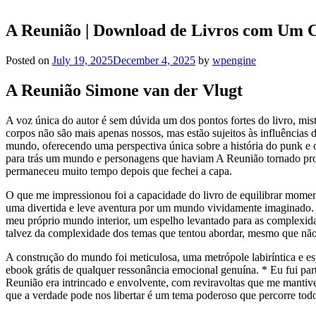
A Reunião | Download de Livros com Um C
Posted on
July 19, 2025
December 4, 2025
by
wpengine
A Reunião Simone van der Vlugt
A voz única do autor é sem dúvida um dos pontos fortes do livro, mist
corpos não são mais apenas nossos, mas estão sujeitos às influências da
mundo, oferecendo uma perspectiva única sobre a história do punk e o 
para trás um mundo e personagens que haviam A Reunião tornado pr
permaneceu muito tempo depois que fechei a capa.
O que me impressionou foi a capacidade do livro de equilibrar momen
uma divertida e leve aventura por um mundo vividamente imaginado. Ao
meu próprio mundo interior, um espelho levantado para as complexid
talvez da complexidade dos temas que tentou abordar, mesmo que nã
A construção do mundo foi meticulosa, uma metrópole labiríntica e es
ebook grátis de qualquer ressonância emocional genuína. * Eu fui pa
Reunião era intrincado e envolvente, com reviravoltas que me mantive
que a verdade pode nos libertar é um tema poderoso que percorre todo