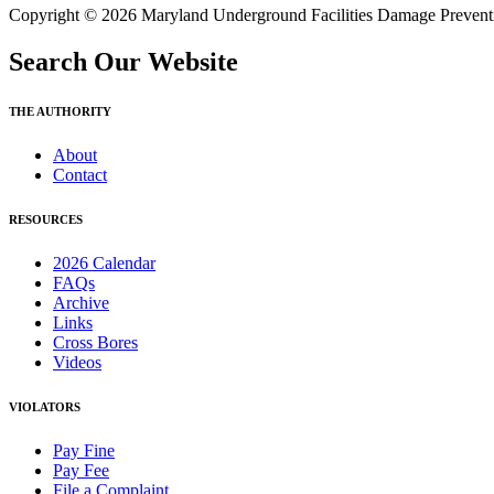
Copyright © 2026 Maryland Underground Facilities Damage Prevention
Search Our Website
THE AUTHORITY
About
Contact
RESOURCES
2026 Calendar
FAQs
Archive
Links
Cross Bores
Videos
VIOLATORS
Pay Fine
Pay Fee
File a Complaint