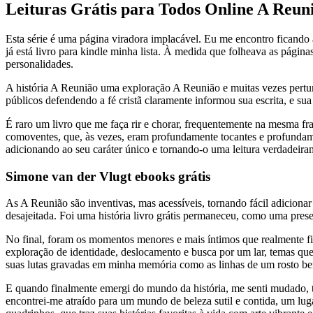
Leituras Grátis para Todos Online A Reun
Esta série é uma página viradora implacável. Eu me encontro ficando a
já está livro para kindle minha lista. À medida que folheava as págin
personalidades.
A história A Reunião uma exploração A Reunião e muitas vezes pertu
públicos defendendo a fé cristã claramente informou sua escrita, e su
É raro um livro que me faça rir e chorar, frequentemente na mesma fr
comoventes, que, às vezes, eram profundamente tocantes e profundament
adicionando ao seu caráter único e tornando-o uma leitura verdadeir
Simone van der Vlugt ebooks grátis
As A Reunião são inventivas, mas acessíveis, tornando fácil adicionar 
desajeitada. Foi uma história livro grátis permaneceu, como uma pres
No final, foram os momentos menores e mais íntimos que realmente fize
exploração de identidade, deslocamento e busca por um lar, temas q
suas lutas gravadas em minha memória como as linhas de um rosto be
E quando finalmente emergi do mundo da história, me senti mudado, 
encontrei-me atraído para um mundo de beleza sutil e contida, um lug