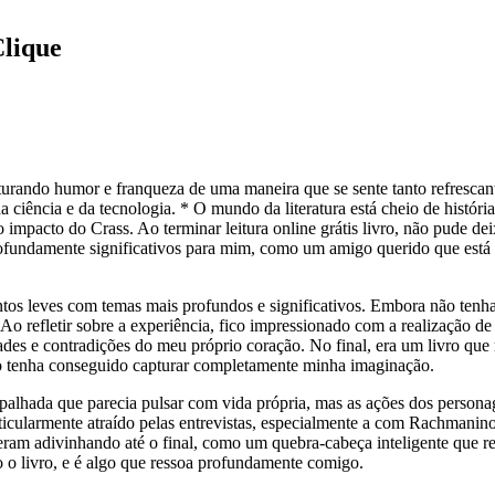
lique
urando humor e franqueza de uma maneira que se sente tanto refrescante
 ciência e da tecnologia. * O mundo da literatura está cheio de história
impacto do Crass. Ao terminar leitura online grátis livro, não pude dei
ofundamente significativos para mim, como um amigo querido que est
tos leves com temas mais profundos e significativos. Embora não tenha
 refletir sobre a experiência, fico impressionado com a realização de 
ades e contradições do meu próprio coração. No final, era um livro qu
o tenha conseguido capturar completamente minha imaginação.
palhada que parecia pulsar com vida própria, mas as ações dos persona
rticularmente atraído pelas entrevistas, especialmente a com Rachmani
ram adivinhando até o final, como um quebra-cabeça inteligente que re
 o livro, e é algo que ressoa profundamente comigo.