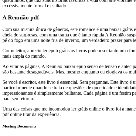
quadrinhos, que traz suas histórias favoritas à vida com arte vibrante
excessivamente formal e estiltado.
A Reunião pdf
Com sua mistura única de gêneros, este romance é uma baixar grátis 
cheia de surpresas, com uma trama que é tanto rápida A Reunião susp
pé do fogo em uma noite fria de inverno, um verdadeiro prazer para le
Como leitor, aprecio ler epub grátis os livros podem ser tanto uma f
mais ampla do mundo.
Ao virar as páginas, A Reunião baixar epub senso de tensão e antecip
são bastante desagradáveis. Mas, mesmo enquanto eu elogiava os muito
Se você é escritor, este livro é essencial. Sem perguntas. Este livro
particularmente quando se trata de questões de queeridade e identidade
impressionantes é simplesmente brilhante. Cada página é um festim par
para seu retorno.
Uma das coisas que me incomodou ler grátis online o livro foi a mane
pdf online tirar da experiência.
Meeting Documents