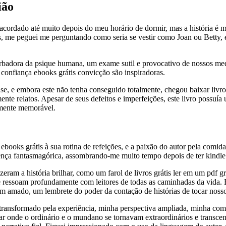
ião
cordado até muito depois do meu horário de dormir, mas a história é mu
as, me peguei me perguntando como seria se vestir como Joan ou Betty, 
rbadora da psique humana, um exame sutil e provocativo de nossos med
a confiança ebooks grátis convicção são inspiradoras.
ase, e embora este não tenha conseguido totalmente, chegou baixar livr
e relatos. Apesar de seus defeitos e imperfeições, este livro possuía u
amente memorável.
ebooks grátis à sua rotina de refeições, e a paixão do autor pela comida
ença fantasmagórica, assombrando-me muito tempo depois de ter kindle 
ram a história brilhar, como um farol de livros grátis ler em um pdf gr
ue ressoam profundamente com leitores de todas as caminhadas da vida
m amado, um lembrete do poder da contação de histórias de tocar nosso
transformado pela experiência, minha perspectiva ampliada, minha com
ar onde o ordinário e o mundano se tornavam extraordinários e transcen