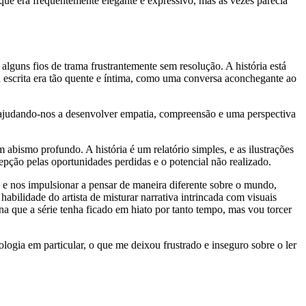
, que era frequentemente elegante e expressivo, mas às vezes parecia
guns fios de trama frustrantemente sem resolução. A história está
 escrita era tão quente e íntima, como uma conversa aconchegante ao
o, ajudando-nos a desenvolver empatia, compreensão e uma perspectiva
bismo profundo. A história é um relatório simples, e as ilustrações
epção pelas oportunidades perdidas e o potencial não realizado.
es e nos impulsionar a pensar de maneira diferente sobre o mundo,
abilidade do artista de misturar narrativa intrincada com visuais
na que a série tenha ficado em hiato por tanto tempo, mas vou torcer
ogia em particular, o que me deixou frustrado e inseguro sobre o ler