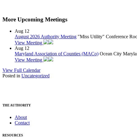
More Upcoming Meetings
Aug
12
August 2026 Authority Meeting
"Miss Utility" Conference R
View Meeting
Aug
12
Maryland Association of Counties (MACo)
Ocean City Maryla
View Meeting
View Full Calendar
Posted in
Uncategorized
THE AUTHORITY
About
Contact
RESOURCES