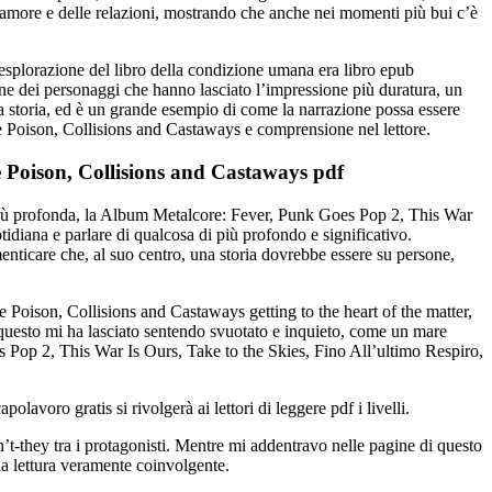
l’amore e delle relazioni, mostrando che anche nei momenti più bui c’è
’esplorazione del libro della condizione umana era libro epub
ione dei personaggi che hanno lasciato l’impressione più duratura, un
 storia, ed è un grande esempio di come la narrazione possa essere
e Poison, Collisions and Castaways e comprensione nel lettore.
e Poison, Collisions and Castaways pdf
vato più profonda, la Album Metalcore: Fever, Punk Goes Pop 2, This War
tidiana e parlare di qualcosa di più profondo e significativo.
menticare che, al suo centro, una storia dovrebbe essere su persone,
Poison, Collisions and Castaways getting to the heart of the matter,
 questo mi ha lasciato sentendo svuotato e inquieto, come un mare
 Pop 2, This War Is Ours, Take to the Skies, Fino All’ultimo Respiro,
lavoro gratis si rivolgerà ai lettori di leggere pdf i livelli.
t-they tra i protagonisti. Mentre mi addentravo nelle pagine di questo
 la lettura veramente coinvolgente.