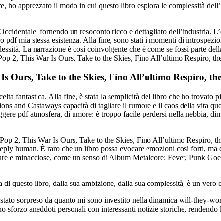
e, ho apprezzato il modo in cui questo libro esplora le complessità del
ccidentale, fornendo un resoconto ricco e dettagliato dell’industria. L
ro pdf mia stessa esistenza. Alla fine, sono stati i momenti di introspez
ità. La narrazione è così coinvolgente che è come se fossi parte della
op 2, This War Is Ours, Take to the Skies, Fino All’ultimo Respiro, th
 Ours, Take to the Skies, Fino All’ultimo Respiro, th
 scelta fantastica. Alla fine, è stata la semplicità del libro che ho tro
ons and Castaways capacità di tagliare il rumore e il caos della vita quo
eggere pdf atmosfera, di umore: è troppo facile perdersi nella nebbia, di
 2, This War Is Ours, Take to the Skies, Fino All’ultimo Respiro, the 
deeply human. È raro che un libro possa evocare emozioni così forti, ma
 scure e minacciose, come un senso di Album Metalcore: Fever, Punk Goes
di questo libro, dalla sua ambizione, dalla sua complessità, è un vero capo
tato sorpreso da quanto mi sono investito nella dinamica will-they-won’
iano sforzo aneddoti personali con interessanti notizie storiche, rendendo