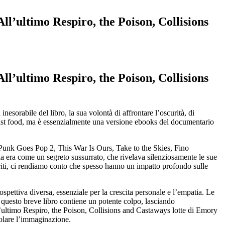
l’ultimo Respiro, the Poison, Collisions
l’ultimo Respiro, the Poison, Collisions
esorabile del libro, la sua volontà di affrontare l’oscurità, di
 fast food, ma è essenzialmente una versione ebooks del documentario
 Punk Goes Pop 2, This War Is Ours, Take to the Skies, Fino
ria era come un segreto sussurrato, che rivelava silenziosamente le sue
eferiti, ci rendiamo conto che spesso hanno un impatto profondo sulle
ospettiva diversa, essenziale per la crescita personale e l’empatia. Le
, questo breve libro contiene un potente colpo, lasciando
ultimo Respiro, the Poison, Collisions and Castaways lotte di Emory
molare l’immaginazione.