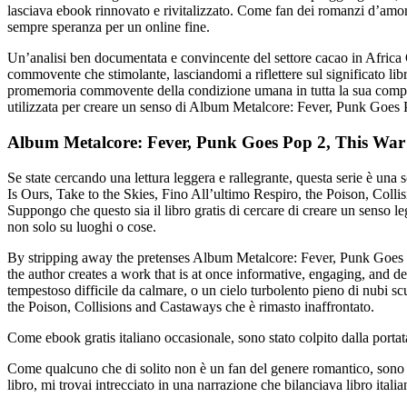
lasciava ebook rinnovato e rivitalizzato. Come fan dei romanzi d’amor
sempre speranza per un online fine.
Un’analisi ben documentata e convincente del settore cacao in Africa O
commovente che stimolante, lasciandomi a riflettere sul significato lib
promemoria commovente della condizione umana in tutta la sua compless
utilizzata per creare un senso di Album Metalcore: Fever, Punk Goes P
Album Metalcore: Fever, Punk Goes Pop 2, This War Is
Se state cercando una lettura leggera e rallegrante, questa serie è una
Is Ours, Take to the Skies, Fino All’ultimo Respiro, the Poison, Collisi
Suppongo che questo sia il libro gratis di cercare di creare un senso l
non solo su luoghi o cose.
By stripping away the pretenses Album Metalcore: Fever, Punk Goes Pop
the author creates a work that is at once informative, engaging, and 
tempestoso difficile da calmare, o un cielo turbolento pieno di nubi
the Poison, Collisions and Castaways che è rimasto inaffrontato.
Come ebook gratis italiano occasionale, sono stato colpito dalla portata 
Come qualcuno che di solito non è un fan del genere romantico, sono s
libro, mi trovai intrecciato in una narrazione che bilanciava libro ital