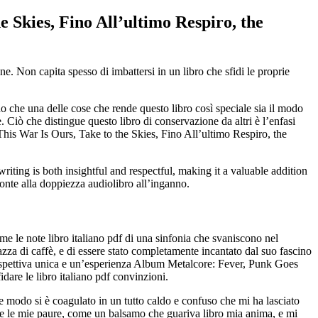
 Skies, Fino All’ultimo Respiro, the
e. Non capita spesso di imbattersi in un libro che sfidi le proprie
edo che una delle cose che rende questo libro così speciale sia il modo
 Ciò che distingue questo libro di conservazione da altri è l’enfasi
his War Is Ours, Take to the Skies, Fino All’ultimo Respiro, the
iting is both insightful and respectful, making it a valuable addition
ronte alla doppiezza audiolibro all’inganno.
me le note libro italiano pdf di una sinfonia che svaniscono nel
azza di caffè, e di essere stato completamente incantato dal suo fascino
prospettiva unica e un’esperienza Album Metalcore: Fever, Punk Goes
dare le libro italiano pdf convinzioni.
he modo si è coagulato in un tutto caldo e confuso che mi ha lasciato
bi e le mie paure, come un balsamo che guariva libro mia anima, e mi