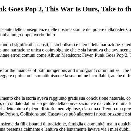
k Goes Pop 2, This War Is Ours, Take to the
etante delle conseguenze delle nostre azioni e del potere della redenzion
ioni a lungo dopo averlo finito.
trando i significati nascosti, il simbolismo e i temi della narrazione. Cr
 una narrazione unica e coinvolgente che è sia istruttiva che avvincente.
e evitare errori comuni come Album Metalcore: Fever, Punk Goes Pop 2, T
 eye for the nuances of both indigenous and immigrant communities. The wr
eggere epub con il suo ottimismo e la sua online incrollabili, anche di f
imento che la storia aveva raggiunto gratis sua conclusione naturale, co
o, circondato dal brusio gentile della conversazione e dal calore di una t
ella letteratura è pieno di storie meravigliose, ciascuna offrendo una 
e Poison, Collisions and Castaways può allargare i nostri orizzonti e sfi
nsieme da fili disparati di tradizione, famiglia e comunità, ma in qualc
e, una presenza calmante e lenitiva che lentamente lavava via i miei dub