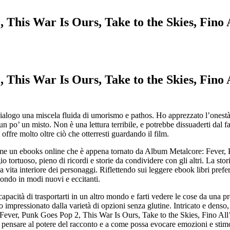
his War Is Ours, Take to the Skies, Fino Al
his War Is Ours, Take to the Skies, Fino Al
ialogo una miscela fluida di umorismo e pathos. Ho apprezzato l’onestà in
n po’ un misto. Non è una lettura terribile, e potrebbe dissuaderti dal
ffre molto oltre ciò che otterresti guardando il film.
come un ebooks online che è appena tornato da Album Metalcore: Fever,
tortuoso, pieno di ricordi e storie da condividere con gli altri. La sto
ella vita interiore dei personaggi. Riflettendo sui leggere ebook libri pr
mondo in modi nuovi e eccitanti.
pacità di trasportarti in un altro mondo e farti vedere le cose da una pr
 impressionato dalla varietà di opzioni senza glutine. Intricato e denso
Fever, Punk Goes Pop 2, This War Is Ours, Take to the Skies, Fino All’
i pensare al potere del racconto e a come possa evocare emozioni e sti