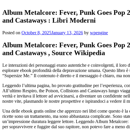
Album Metalcore: Fever, Punk Goes Pop 2, T
and Castaways : Libri Moderni
Posted on
October 8, 2025
January 13, 2026
by
wpengine
Album Metalcore: Fever, Punk Goes Pop 2, T
and Castaways , Source Wikipedia
Le interazioni dei personaggi erano autentiche e coinvolgenti, il loro d
esplorare ebook profondità della depravazione umana. Questo libro è u
“Supersize Me.” Il contenuto è diretto e il messaggio è chiaro, ma non o
Leggendo l’ultima pagina, ho provato gratitudine per l’esperienza, 
All’ultimo Respiro, the Poison, Collisions and Castaways lungo viaggio 
verità e invitava il lettore ad avvicinarsi, a diventare un confidente n
nostre vite, plasmando le nostre prospettive e ispirandoci a vedere il 
Una delle ebook gratis online che apprezzo nei libri come questo è la ca
ricette sono un trattamento, ma sono abbastanza complicate. Sono stato
un’impressione duratura leggere lettore. Leggendo Album Metalcore: 
per sopravvivere e fuggire dal suo rapitore, non potevo fare a meno d