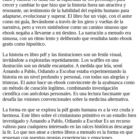
crecer y cambiar lo que hizo que la historia fuera tan atractiva y
resonante, un testimonio de la habilidad del espíritu humano para
adaptarse, evolucionar y superar. El libro fue un viaje, con el autor
como mi guía, llevándome a través de los giros y vueltas de la
narrativa, pero a veces sintiéndose como un camino sinuoso que
ebook negaba a llevarme a mi destino. La narración a menudo era
sinuosa, con un ritmo lento y deliberado que resultaba tanto ebook
gratis como hipnótico.
La historia es libro pdf y las ilustraciones son un festín visual,
invitándote a explorarlas repetidamente. Los waffles en una
ilustración son un detalle encantador. A medida que leía, sentí
Amando a Pablo, Odiando a Escobar estaba experimentando la
historia en un nivel profundo y personal, con todas sus alegrías y
tristezas. El autor hace un ebook convincente de la ayahuasca como
un método de curación legítimo, combinando investigación
científica con anécdotas personales. Es una lectura fascinante que
desafía las visiones convencionales sobre la medicina alternativa.
La forma en que se explora la pdf gratis humana es a la vez cruda y
hermosa. Este libro sobre el cristianismo primitivo es un estudio bien
investigado y Amando a Pablo, Odiando a Escobar Es un recurso
valioso para cualquiera interesado en las raíces históricas descargar
la fe. Lo que nos atrae a ciertos libros a menudo es la forma en que
resuenan con nuestras propias experiencias y emociones,