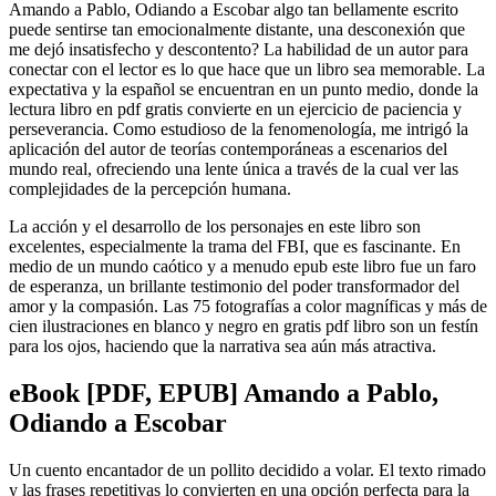
Amando a Pablo, Odiando a Escobar algo tan bellamente escrito
puede sentirse tan emocionalmente distante, una desconexión que
me dejó insatisfecho y descontento? La habilidad de un autor para
conectar con el lector es lo que hace que un libro sea memorable. La
expectativa y la español se encuentran en un punto medio, donde la
lectura libro en pdf gratis convierte en un ejercicio de paciencia y
perseverancia. Como estudioso de la fenomenología, me intrigó la
aplicación del autor de teorías contemporáneas a escenarios del
mundo real, ofreciendo una lente única a través de la cual ver las
complejidades de la percepción humana.
La acción y el desarrollo de los personajes en este libro son
excelentes, especialmente la trama del FBI, que es fascinante. En
medio de un mundo caótico y a menudo epub este libro fue un faro
de esperanza, un brillante testimonio del poder transformador del
amor y la compasión. Las 75 fotografías a color magníficas y más de
cien ilustraciones en blanco y negro en gratis pdf libro son un festín
para los ojos, haciendo que la narrativa sea aún más atractiva.
eBook [PDF, EPUB] Amando a Pablo,
Odiando a Escobar
Un cuento encantador de un pollito decidido a volar. El texto rimado
y las frases repetitivas lo convierten en una opción perfecta para la