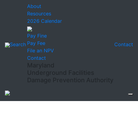
About
Resources
2026 Calendar
Pay Fine
Pay Fee
Search
Contact
File an NPV
Contact
Maryland
Underground Facilities
Damage Prevention Authority