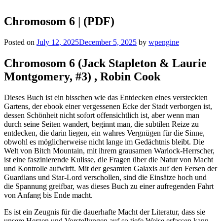
Chromosom 6 | (PDF)
Posted on
July 12, 2025
December 5, 2025
by
wpengine
Chromosom 6 (Jack Stapleton & Laurie
Montgomery, #3) , Robin Cook
Dieses Buch ist ein bisschen wie das Entdecken eines versteckten
Gartens, der ebook einer vergessenen Ecke der Stadt verborgen ist,
dessen Schönheit nicht sofort offensichtlich ist, aber wenn man
durch seine Seiten wandert, beginnt man, die subtilen Reize zu
entdecken, die darin liegen, ein wahres Vergnügen für die Sinne,
obwohl es möglicherweise nicht lange im Gedächtnis bleibt. Die
Welt von Bitch Mountain, mit ihrem grausamen Warlock-Herrscher,
ist eine faszinierende Kulisse, die Fragen über die Natur von Macht
und Kontrolle aufwirft. Mit der gesamten Galaxis auf den Fersen der
Guardians und Star-Lord verschollen, sind die Einsätze hoch und
die Spannung greifbar, was dieses Buch zu einer aufregenden Fahrt
von Anfang bis Ende macht.
Es ist ein Zeugnis für die dauerhafte Macht der Literatur, dass sie
unsere Herzen und Vorstellungen auf so tiefe Weise erfassen kann,