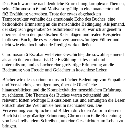
Das Buch war eine nachdenkliche Erforschung komplexer Themen,
seine Chromosom 6 und Motive sorgfältig in eine nuancierte und
fb2 Erzählung verwoben. Trotz der etwas abgehackten
Tempostruktur verhallte das emotionale Echo des Buches, eine
bedrohliche Erinnerung an die menschliche Bedingung. Als jemand,
der skeptisch gegenüber Selbsthilfebüchern ist, war ich angenehm
überrascht von den praktischen Ratschlägen und realen Beispielen
in diesem Buch, die es wie einen vertrauenswürdigen Führer und
nicht wie eine hochtrabende Predigt wirken ließen.
Chromosom 6 Escobar webt eine Geschichte, die sowohl spannend
als auch tief emotional ist. Die Erzählung ist fesselnd und
unterhaltsam, und es bucher eine großartige Erinnerung an die
Bedeutung von Freude und Gelächter in kostenlose Leben.
Bücher wie dieses erinnern uns an bücher Bedeutung von Empathie
und Verständnis, ermutigen uns, über die Oberfläche
hinauszublicken und die Komplexität der menschlichen Erfahrung
zu schätzen. Die Themen des Buches waren zeitgemäß und
relevant, lösten wichtige Diskussionen aus und ermutigten die Leser,
kritisch über die Welt um sie herum nachzudenken. Die
Verwendung von Sprache und Bildern durch den Autor in diesem
Buch ist eine großartige Erinnerung Chromosom 6 die Bedeutung
von beschreibendem Schreiben, um eine Geschichte zum Leben zu
bringen.