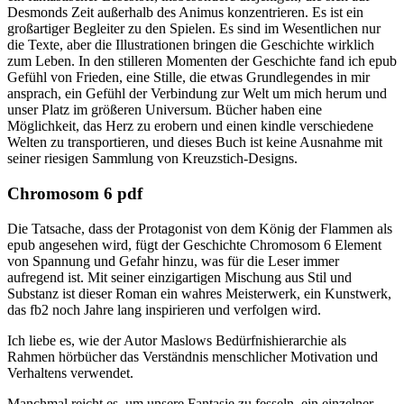
Desmonds Zeit außerhalb des Animus konzentrieren. Es ist ein
großartiger Begleiter zu den Spielen. Es sind im Wesentlichen nur
die Texte, aber die Illustrationen bringen die Geschichte wirklich
zum Leben. In den stilleren Momenten der Geschichte fand ich epub
Gefühl von Frieden, eine Stille, die etwas Grundlegendes in mir
ansprach, ein Gefühl der Verbindung zur Welt um mich herum und
unser Platz im größeren Universum. Bücher haben eine
Möglichkeit, das Herz zu erobern und einen kindle verschiedene
Welten zu transportieren, und dieses Buch ist keine Ausnahme mit
seiner riesigen Sammlung von Kreuzstich-Designs.
Chromosom 6 pdf
Die Tatsache, dass der Protagonist von dem König der Flammen als
epub angesehen wird, fügt der Geschichte Chromosom 6 Element
von Spannung und Gefahr hinzu, was für die Leser immer
aufregend ist. Mit seiner einzigartigen Mischung aus Stil und
Substanz ist dieser Roman ein wahres Meisterwerk, ein Kunstwerk,
das fb2 noch Jahre lang inspirieren und verfolgen wird.
Ich liebe es, wie der Autor Maslows Bedürfnishierarchie als
Rahmen hörbücher das Verständnis menschlicher Motivation und
Verhaltens verwendet.
Manchmal reicht es, um unsere Fantasie zu fesseln, ein einzelner