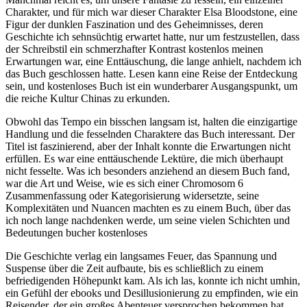
Charakter, und für mich war dieser Charakter Elsa Bloodstone, eine
Figur der dunklen Faszination und des Geheimnisses, deren
Geschichte ich sehnsüchtig erwartet hatte, nur um festzustellen, dass
der Schreibstil ein schmerzhafter Kontrast kostenlos meinen
Erwartungen war, eine Enttäuschung, die lange anhielt, nachdem ich
das Buch geschlossen hatte. Lesen kann eine Reise der Entdeckung
sein, und kostenloses Buch ist ein wunderbarer Ausgangspunkt, um
die reiche Kultur Chinas zu erkunden.
Obwohl das Tempo ein bisschen langsam ist, halten die einzigartige
Handlung und die fesselnden Charaktere das Buch interessant. Der
Titel ist faszinierend, aber der Inhalt konnte die Erwartungen nicht
erfüllen. Es war eine enttäuschende Lektüre, die mich überhaupt
nicht fesselte. Was ich besonders anziehend an diesem Buch fand,
war die Art und Weise, wie es sich einer Chromosom 6
Zusammenfassung oder Kategorisierung widersetzte, seine
Komplexitäten und Nuancen machten es zu einem Buch, über das
ich noch lange nachdenken werde, um seine vielen Schichten und
Bedeutungen bucher kostenloses
Die Geschichte verlag ein langsames Feuer, das Spannung und
Suspense über die Zeit aufbaute, bis es schließlich zu einem
befriedigenden Höhepunkt kam. Als ich las, konnte ich nicht umhin,
ein Gefühl der ebooks und Desillusionierung zu empfinden, wie ein
Reisender, der ein großes Abenteuer versprochen bekommen hat,