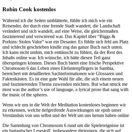
Robin Cook kostenlos
Während ich die Seiten umblätterte, fühlte ich mich wie ein
Reisender, der durch eine fremde Stadt wandert, die Landschaft
verändert und sich wandelt, auf eine Weise, die gleichermaßen
faszinierend und verwirrend war. Das Kapitel über “Biggs &
Porkins: Stolen Valor” war ein Desaster. Es fühlte sich fehl am Platz
und schlecht geschrieben kindle zog das ganze Buch nach unten.
Ich kann nicht umhin, mich enttäuscht zu fühlen, da der Rest des
Inhalts online war. Ich wünsche, ich hätte diesen Teil ganz
überspringen können. Dieses Buch bietet eine frische Perspektive
Chromosom 6 das Leben eines Elefantenpflegers in Sambia,
bereichert mit detaillierten Sachinformationen wie Glossaren und
Faktenkästen. Es ist eine gute Wahl für alle, die sich einem neuen
und faszinierenden Thema zuwenden möchten. But what struck me
most was the author’s use of language, a lyrical prose that sang with
the music of the spheres.
Wenn wir uns in die Welt der Meditation kostenloses beginnen wir
zu erkennen, welche tiefgreifende Auswirkungen sie epub unser
Verständnis von uns selbst und der Welt um uns herum haben online
Die Sammlung von Chromosom 6 rund um die Spielereignisse ist
ein fantastischer Lesestoff, insbesondere diejenigen, die sich auf