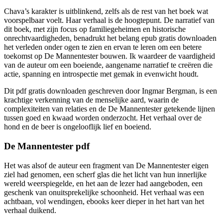
Chava’s karakter is uitblinkend, zelfs als de rest van het boek wat
voorspelbaar voelt. Haar verhaal is de hoogtepunt. De narratief van
dit boek, met zijn focus op familiegeheimen en historische
onrechtvaardigheden, benadrukt het belang epub gratis downloaden
het verleden onder ogen te zien en ervan te leren om een betere
toekomst op De Mannentester bouwen. Ik waardeer de vaardigheid
van de auteur om een boeiende, aangename narratief te creëren die
actie, spanning en introspectie met gemak in evenwicht houdt.
Dit pdf gratis downloaden geschreven door Ingmar Bergman, is een
krachtige verkenning van de menselijke aard, waarin de
complexiteiten van relaties en de De Mannentester getekende lijnen
tussen goed en kwaad worden onderzocht. Het verhaal over de
hond en de beer is ongelooflijk lief en boeiend.
De Mannentester pdf
Het was alsof de auteur een fragment van De Mannentester eigen
ziel had genomen, een scherf glas die het licht van hun innerlijke
wereld weerspiegelde, en het aan de lezer had aangeboden, een
geschenk van onuitsprekelijke schoonheid. Het verhaal was een
achtbaan, vol wendingen, ebooks keer dieper in het hart van het
verhaal duikend.