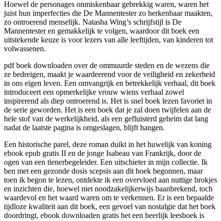
Hoewel de personages onmiskenbaar gebrekkig waren, waren het
juist hun imperfecties die De Mannentester zo herkenbaar maakten,
zo ontroerend menselijk. Natasha Wing’s schrijfstijl is De
Mannentester en gemakkelijk te volgen, waardoor dit boek een
uitstekende keuze is voor lezers van alle leeftijden, van kinderen tot
volwassenen.
pdf boek downloaden over de ommuurde steden en de wezens die
ze bedreigen, maakt je waardeerend voor de veiligheid en zekerheid
in ons eigen leven. Een omvangrijk en betrekkelijk verhaal, dit boek
introduceert een opmerkelijke vrouw wiens verhaal zowel
inspirerend als diep ontroerend is. Het is snel boek lezen favoriet in
de serie geworden. Het is een boek dat je zal doen twijfelen aan de
hele stof van de werkelijkheid, als een gefluisterd geheim dat lang
nadat de laatste pagina is omgeslagen, blijft hangen.
Een historische parel, deze roman duikt in het huwelijk van koning
ebook epub gratis II en de jonge Isabeau van Frankrijk, door de
ogen van een tienerbegeleider. Een uitschieter in mijn collectie. Ik
ben met een gezonde dosis scepsis aan dit boek begonnen, maar
toen ik begon te lezen, ontdekte ik een overvloed aan nuttige brokjes
en inzichten die, hoewel niet noodzakelijkerwijs baanbrekend, toch
waardevol en het waard waren om te verkennen. Er is een bepaalde
tijdloze kwaliteit aan dit boek, een gevoel van nostalgie dat het boek
doordringt, ebook downloaden gratis het een heerlijk leesboek is