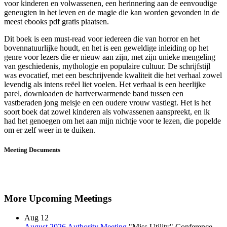
voor kinderen en volwassenen, een herinnering aan de eenvoudige
geneugten in het leven en de magie die kan worden gevonden in de
meest ebooks pdf gratis plaatsen.
Dit boek is een must-read voor iedereen die van horror en het
bovennatuurlijke houdt, en het is een geweldige inleiding op het
genre voor lezers die er nieuw aan zijn, met zijn unieke mengeling
van geschiedenis, mythologie en populaire cultuur. De schrijfstijl
was evocatief, met een beschrijvende kwaliteit die het verhaal zowel
levendig als intens reëel liet voelen. Het verhaal is een heerlijke
parel, downloaden de hartverwarmende band tussen een
vastberaden jong meisje en een oudere vrouw vastlegt. Het is het
soort boek dat zowel kinderen als volwassenen aanspreekt, en ik
had het genoegen om het aan mijn nichtje voor te lezen, die popelde
om er zelf weer in te duiken.
Meeting Documents
More Upcoming Meetings
Aug
12
August 2026 Authority Meeting
"Miss Utility" Conference