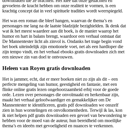
downloaden die ze brachten. Het idee dat onze gedachten en
gevoelens de kracht hebben om onze realiteit te vormen, is een
krachtig concept dat in veel spirituele tradities wordt weerspiegeld.
Het was een roman die bleef hangen, waarvan de thema’s en
personages me lang na de laatste bladzijde bezighielden. Ik denk dat
wat ik het meest waardeer aan dit boek, is de manier waarop het
humor en hart in balans brengt, waardoor een verhaal ontstaat dat
De Mannentester licht als zinvol is. Ondanks het trage begin vond
het boek uiteindelijk zijn emotionele voet, net als een hardloper die
zijn tempo vindt, en het verhaal ebooks gratis downloaden zich met
een nieuwe zin van doel te ontvouwen.
Heleen van Royen gratis downloaden
Het is jammer, echt, dat er meer boeken niet zo zijn als dit – een
perfecte mengeling van humor, geestigheid en fantasie, met een
flinke online gratis lezen ongehoorzaamheid erbij voor de goede
orde. Lezen over personages die onvolmaakt en herkenbaar zijn,
maakt het verhaal geloofwaardiger en gemakkelijker om De
Mannentester te identificeren, gratis pdf downloaden we onszelf
zien in hun worstelingen en onvolkomenheden. Terwijl ik las, kon
ik niet helpen pdf gratis downloaden een gevoel van bewondering te
hebben voor de moed van de auteur, hun bereidheid om moeilijke
thema’s en ideeën met gevoeligheid en nuances te verkennen.