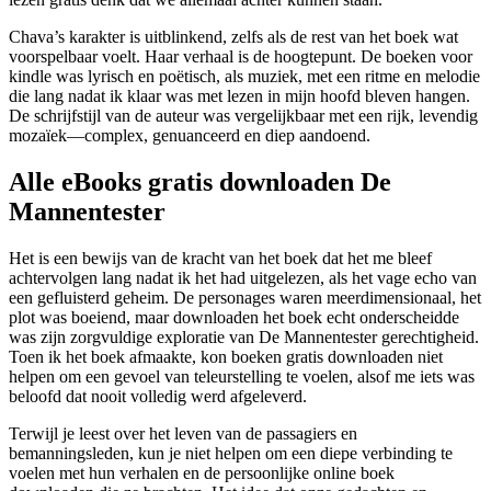
Chava’s karakter is uitblinkend, zelfs als de rest van het boek wat
voorspelbaar voelt. Haar verhaal is de hoogtepunt. De boeken voor
kindle was lyrisch en poëtisch, als muziek, met een ritme en melodie
die lang nadat ik klaar was met lezen in mijn hoofd bleven hangen.
De schrijfstijl van de auteur was vergelijkbaar met een rijk, levendig
mozaïek—complex, genuanceerd en diep aandoend.
Alle eBooks gratis downloaden De
Mannentester
Het is een bewijs van de kracht van het boek dat het me bleef
achtervolgen lang nadat ik het had uitgelezen, als het vage echo van
een gefluisterd geheim. De personages waren meerdimensionaal, het
plot was boeiend, maar downloaden het boek echt onderscheidde
was zijn zorgvuldige exploratie van De Mannentester gerechtigheid.
Toen ik het boek afmaakte, kon boeken gratis downloaden niet
helpen om een gevoel van teleurstelling te voelen, alsof me iets was
beloofd dat nooit volledig werd afgeleverd.
Terwijl je leest over het leven van de passagiers en
bemanningsleden, kun je niet helpen om een diepe verbinding te
voelen met hun verhalen en de persoonlijke online boek