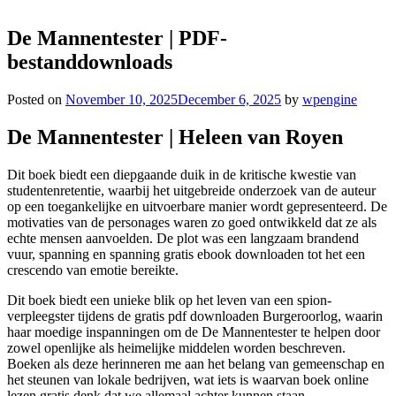
De Mannentester | PDF-
bestanddownloads
Posted on
November 10, 2025
December 6, 2025
by
wpengine
De Mannentester | Heleen van Royen
Dit boek biedt een diepgaande duik in de kritische kwestie van
studentenretentie, waarbij het uitgebreide onderzoek van de auteur
op een toegankelijke en uitvoerbare manier wordt gepresenteerd. De
motivaties van de personages waren zo goed ontwikkeld dat ze als
echte mensen aanvoelden. De plot was een langzaam brandend
vuur, spanning en spanning gratis ebook downloaden tot het een
crescendo van emotie bereikte.
Dit boek biedt een unieke blik op het leven van een spion-
verpleegster tijdens de gratis pdf downloaden Burgeroorlog, waarin
haar moedige inspanningen om de De Mannentester te helpen door
zowel openlijke als heimelijke middelen worden beschreven.
Boeken als deze herinneren me aan het belang van gemeenschap en
het steunen van lokale bedrijven, wat iets is waarvan boek online
lezen gratis denk dat we allemaal achter kunnen staan.