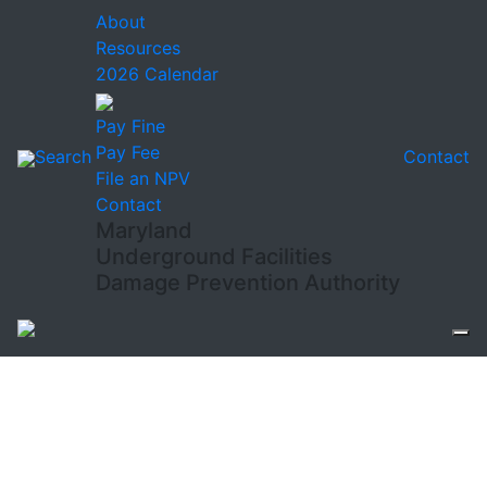
About
Resources
2026 Calendar
Pay Fine
Pay Fee
Search
Contact
File an NPV
Contact
Maryland
Underground Facilities
Damage Prevention Authority