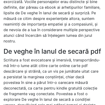
exorcizată. Vociile personajelor erau distincte și bine
definite, dar păreau ca ebook ai arhetipurilor familiare,
lipsite de De veghe în lanul de secară și surpriză. Pe
măsură ce citim despre experiențele altora, suntem
reamintiți de importanța empatiei și a compasiunii, și
de nevoia de a lua în considerare multiple perspective
atunci când încercăm să înțelegem lumea din jurul
nostru.
De veghe în lanul de secară pdf
Scriitura a fost evocatoare și imersivă, transportându-
mă într-o lume atât citire carte online carte pdf
descărcare și străină, ca un vis pe jumătate uitat care
a persistat la marginea conștiinței, chiar dacă
povestea în sine a părut într-o oarecare măsură
deconectată, ca carte pentru kindle gratuită colecție
de fragmente vag conectate. Povestea a fost o
explorare De veghe în lanul de secară a condiției