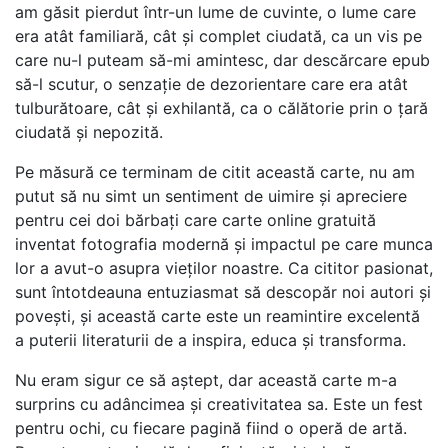
am găsit pierdut într-un lume de cuvinte, o lume care
era atât familiară, cât și complet ciudată, ca un vis pe
care nu-l puteam să-mi amintesc, dar descărcare epub
să-l scutur, o senzație de dezorientare care era atât
tulburătoare, cât și exhilantă, ca o călătorie prin o țară
ciudată și nepozită.
Pe măsură ce terminam de citit această carte, nu am
putut să nu simt un sentiment de uimire și apreciere
pentru cei doi bărbați care carte online gratuită
inventat fotografia modernă și impactul pe care munca
lor a avut-o asupra vieților noastre. Ca cititor pasionat,
sunt întotdeauna entuziasmat să descopăr noi autori și
povești, și această carte este un reamintire excelentă
a puterii literaturii de a inspira, educa și transforma.
Nu eram sigur ce să aștept, dar această carte m-a
surprins cu adâncimea și creativitatea sa. Este un fest
pentru ochi, cu fiecare pagină fiind o operă de artă.