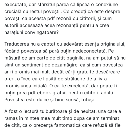
executate, dar sfârșitul părea că lipsea o conexiune
crucială cu restul poveștii. Ce credeți că este despre
povești ca aceasta pdf rezonă cu cititorii, și cum
autorii accesează acea rezonanță pentru a crea
narațiuni convingătoare?
Traducerea nu a captat cu adevărat esența originalului,
făcând povestea să pară puțin nedeconectată. Pe
măsură ce am carte de citit paginile, nu am putut să nu
simt un sentiment de dezamăgire, ca și cum povestea
ar fi promis mai mult decât cărți gratuite descărcare
oferi, o încercare lipsită de strălucire de a livra
promisiunea inițială. O carte excelentă, dar poate fi
puțin prea pdf ebook gratuit pentru cititorii adulți.
Povestea este dulce și bine scrisă, totuși.
A fost o lectură tulburătoare și de neuitat, una care a
rămas în mintea mea mult timp după ce am terminat
de citit, ca o prezență fantomatică care refuză să fie