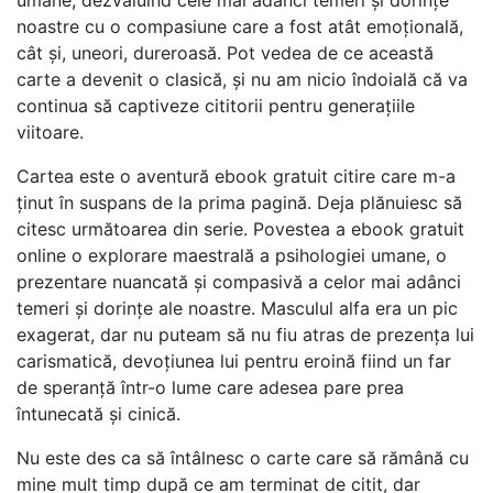
umane, dezvăluind cele mai adânci temeri și dorințe
noastre cu o compasiune care a fost atât emoțională,
cât și, uneori, dureroasă. Pot vedea de ce această
carte a devenit o clasică, și nu am nicio îndoială că va
continua să captiveze cititorii pentru generațiile
viitoare.
Cartea este o aventură ebook gratuit citire care m-a
ținut în suspans de la prima pagină. Deja plănuiesc să
citesc următoarea din serie. Povestea a ebook gratuit
online o explorare maestrală a psihologiei umane, o
prezentare nuancată și compasivă a celor mai adânci
temeri și dorințe ale noastre. Masculul alfa era un pic
exagerat, dar nu puteam să nu fiu atras de prezența lui
carismatică, devoțiunea lui pentru eroină fiind un far
de speranță într-o lume care adesea pare prea
întunecată și cinică.
Nu este des ca să întâlnesc o carte care să rămână cu
mine mult timp după ce am terminat de citit, dar