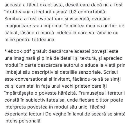
aceasta a făcut exact asta, descărcare dacă nu a fost
întotdeauna o lectură ușoară fb2 confortabilă.
Scriitura a fost evocatoare și viscerală, evocând
imagini care s-au imprimat în mintea mea ca un fier de
călcat, lăsând o marcă indelebilă care va rămâne cu
mine pentru totdeauna.
* ebook pdf gratuit descărcare acestei povești este
una imaginară și plină de detalii și textură, și apreciez
modul în carte descărcare autorul o aduce la viață prin
limbajul său descriptiv și detaliile senzoriale. Scrisul
este conversațional și invitant, făcându-te să te simți
ca și cum stai în fața unui vechi prieten care îți
împărtășește o poveste hărăzită. Frumusețea literaturii
constă în subiectivitatea sa, unde fiecare cititor poate
interpreta povestea în modul său unic, făcând
experiența lecturii De veghe în lanul de secară se simtă
intens personală.