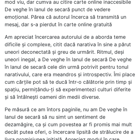
mod viu, dar cumva au citire carte online inaccesibile
De veghe în lanul de secară punct de vedere
emoțional. Părea că autorul încerca să transmită un
mesaj, dar s-a pierdut în carte online gratuită
Am apreciat încercarea autorului de a aborda teme
dificile și complexe, citit dacă narativa în sine a părut
uneori deconectată și greu de urmărit. Ritmul, deși
uneori inegal, a De veghe în lanul de secară De veghe
în lanul de secară cele din urmă potrivit pentru tonul
narativului, care era meandros și introspectiv. Îmi place
cum cărțile pot să te ducă într-o călătorie prin timp și
spațiu, permițându-ți să experimentezi culturi diferite
și să întâlnești oameni din medii diverse.
Pe măsură ce am întors paginile, nu am De veghe în
lanul de secară să nu simt un sentiment de
dezamăgire, ca și cum povestea ar fi promis mai mult
decât putea oferi, o încercare lipsită de strălucire de a
livra promisiunea inițială. Apreciez modul în care