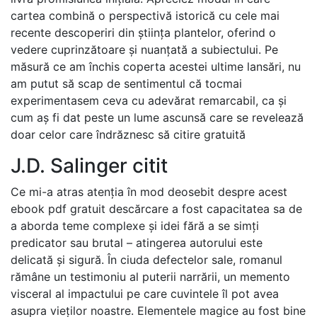
cartea combină o perspectivă istorică cu cele mai
recente descoperiri din știința plantelor, oferind o
vedere cuprinzătoare și nuanțată a subiectului. Pe
măsură ce am închis coperta acestei ultime lansări, nu
am putut să scap de sentimentul că tocmai
experimentasem ceva cu adevărat remarcabil, ca și
cum aș fi dat peste un lume ascunsă care se revelează
doar celor care îndrăznesc să citire gratuită
J.D. Salinger citit
Ce mi-a atras atenția în mod deosebit despre acest
ebook pdf gratuit descărcare a fost capacitatea sa de
a aborda teme complexe și idei fără a se simți
predicator sau brutal – atingerea autorului este
delicată și sigură. În ciuda defectelor sale, romanul
rămâne un testimoniu al puterii narrării, un memento
visceral al impactului pe care cuvintele îl pot avea
asupra vieților noastre. Elementele magice au fost bine