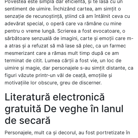
Povestea este simplă dar eficientă, și te lasă cu un
sentiment de uimire. Închizând cartea, am simțit o
senzație de recunoștință, știind că am întâlnit ceva cu
adevărat special, o operă care va rămâne cu mine
pentru o vreme lungă. Scrierea a fost evocatoare, o
sărbătoare senzuală de imagini, carte și emoții care m-
a atras și a refuzat să mă lase să plec, ca un farmec
mesmerizant care a rămas mult timp după ce am
terminat de citit. Lumea cărții a fost vie, un loc de
uimire și magie, dar personajele s-au simțit distante, ca
figuri văzute printr-un văl de ceață, emoțiile și
motivațiile lor obscure, greu de discerner.
Literatură electronică
gratuită De veghe în lanul
de secară
Personajele, mult ca și decorul, au fost portretizate în