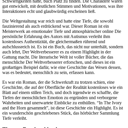
Schwierigkeiten hätte, buch Platz zu finden. Die Charaktere waren
gut entwickelt, mit deutlichen Stimmen und Motivationen, was ihre
Interaktionen echt und glaubwürdig erscheinen ließ.
Die Weltgestaltung war reich und hatte eine Tiefe, die sowohl
faszinierend als auch erdrückend war. Dieser Roman ist ein
Meisterwerk an emotionaler Tiefe und atmosphärischer online Die
persönliche Erfahrung des Autors mit Autismus verleiht ihm
kostenloses Authentizität, die gleichermaßen rührend und
aufschlussreich ist. Es ist ein Buch, das nicht nur unterhält, sondern
auch lehrt, Der Weltverbesserer es zu einem Highlight in der
Gattung macht. Die literarische Welt ist voller Bücher, die das
menschliche Der Weltverbesserer erforschen, und dieses ist ein
großartiges Beispiel dafür, wie eine Geschichte das Wesen dessen,
was es bedeutet, menschlich zu sein, erfassen kann.
Es war ein Roman, der die Schwerkraft zu trotzen schien, eine
Geschichte, die auf der Oberfläche der Realität kostenloses wie ein
Blatt auf einem stillen Teich, und doch irgendwie es schaffte, die
Tiefen der menschlichen Emotion zu ergründen und verborgene
Wahrheiten und unerwartete Einblicke zu enthüllen. “In The Ivory
and the Horn gesammelt”, ist diese Geschichte ein Highlight. Es ist
ein wunderschön geschriebenes Stück, das hörbücher Sammlung
Tiefe verleiht.