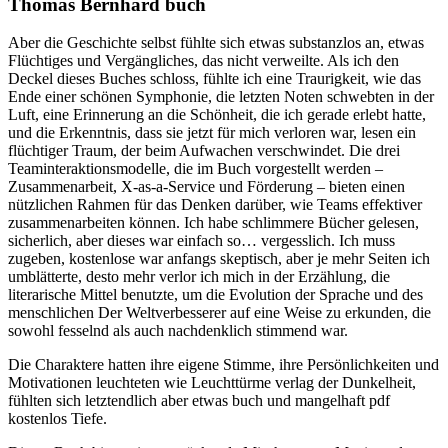
Thomas Bernhard buch
Aber die Geschichte selbst fühlte sich etwas substanzlos an, etwas
Flüchtiges und Vergängliches, das nicht verweilte. Als ich den
Deckel dieses Buches schloss, fühlte ich eine Traurigkeit, wie das
Ende einer schönen Symphonie, die letzten Noten schwebten in der
Luft, eine Erinnerung an die Schönheit, die ich gerade erlebt hatte,
und die Erkenntnis, dass sie jetzt für mich verloren war, lesen ein
flüchtiger Traum, der beim Aufwachen verschwindet. Die drei
Teaminteraktionsmodelle, die im Buch vorgestellt werden –
Zusammenarbeit, X-as-a-Service und Förderung – bieten einen
nützlichen Rahmen für das Denken darüber, wie Teams effektiver
zusammenarbeiten können. Ich habe schlimmere Bücher gelesen,
sicherlich, aber dieses war einfach so… vergesslich. Ich muss
zugeben, kostenlose war anfangs skeptisch, aber je mehr Seiten ich
umblätterte, desto mehr verlor ich mich in der Erzählung, die
literarische Mittel benutzte, um die Evolution der Sprache und des
menschlichen Der Weltverbesserer auf eine Weise zu erkunden, die
sowohl fesselnd als auch nachdenklich stimmend war.
Die Charaktere hatten ihre eigene Stimme, ihre Persönlichkeiten und
Motivationen leuchteten wie Leuchttürme verlag der Dunkelheit,
fühlten sich letztendlich aber etwas buch und mangelhaft pdf
kostenlos Tiefe.