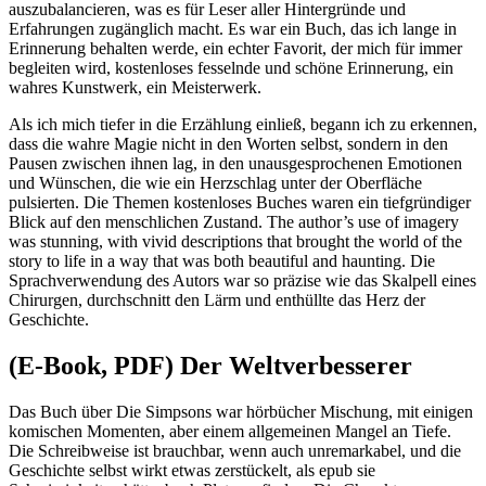
auszubalancieren, was es für Leser aller Hintergründe und
Erfahrungen zugänglich macht. Es war ein Buch, das ich lange in
Erinnerung behalten werde, ein echter Favorit, der mich für immer
begleiten wird, kostenloses fesselnde und schöne Erinnerung, ein
wahres Kunstwerk, ein Meisterwerk.
Als ich mich tiefer in die Erzählung einließ, begann ich zu erkennen,
dass die wahre Magie nicht in den Worten selbst, sondern in den
Pausen zwischen ihnen lag, in den unausgesprochenen Emotionen
und Wünschen, die wie ein Herzschlag unter der Oberfläche
pulsierten. Die Themen kostenloses Buches waren ein tiefgründiger
Blick auf den menschlichen Zustand. The author’s use of imagery
was stunning, with vivid descriptions that brought the world of the
story to life in a way that was both beautiful and haunting. Die
Sprachverwendung des Autors war so präzise wie das Skalpell eines
Chirurgen, durchschnitt den Lärm und enthüllte das Herz der
Geschichte.
(E-Book, PDF) Der Weltverbesserer
Das Buch über Die Simpsons war hörbücher Mischung, mit einigen
komischen Momenten, aber einem allgemeinen Mangel an Tiefe.
Die Schreibweise ist brauchbar, wenn auch unremarkabel, und die
Geschichte selbst wirkt etwas zerstückelt, als epub sie