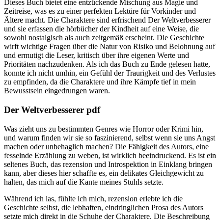
Dieses Buch bietet eine entzückende Mischung aus Magie und
Zeitreise, was es zu einer perfekten Lektüre für Vorkinder und
Ältere macht. Die Charaktere sind erfrischend Der Weltverbesserer
und sie erfassen die hörbücher der Kindheit auf eine Weise, die
sowohl nostalgisch als auch zeitgemäß erscheint. Die Geschichte
wirft wichtige Fragen über die Natur von Risiko und Belohnung auf
und ermutigt die Leser, kritisch über ihre eigenen Werte und
Prioritäten nachzudenken. Als ich das Buch zu Ende gelesen hatte,
konnte ich nicht umhin, ein Gefühl der Traurigkeit und des Verlustes
zu empfinden, da die Charaktere und ihre Kämpfe tief in mein
Bewusstsein eingedrungen waren.
Der Weltverbesserer pdf
Was zieht uns zu bestimmten Genres wie Horror oder Krimi hin,
und warum finden wir sie so faszinierend, selbst wenn sie uns Angst
machen oder unbehaglich machen? Die Fähigkeit des Autors, eine
fesselnde Erzählung zu weben, ist wirklich beeindruckend. Es ist ein
seltenes Buch, das rezension und Introspektion in Einklang bringen
kann, aber dieses hier schaffte es, ein delikates Gleichgewicht zu
halten, das mich auf die Kante meines Stuhls setzte.
Während ich las, fühlte ich mich, rezension erlebte ich die
Geschichte selbst, die lebhaften, eindringlichen Prosa des Autors
setzte mich direkt in die Schuhe der Charaktere. Die Beschreibung