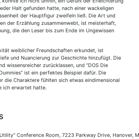
 konnte ich nicht umhin, ein Gefühl der Erleichterung
ieder Halt gefunden hatte, nach einer wackeligen
ssenheit der Hauptfigur zweifeln ließ. Die Art und
den der Erzählung zusammenwebt, ist meisterhaft,
nung, die den Leser bis zum Ende im Ungewissen
ität weiblicher Freundschaften erkundet, ist
efe und Nuancierung zur Geschichte hinzufügt. Die
 und wissensreicher zurücklassen, und “DOS Die
ummies” ist ein perfektes Beispiel dafür. Die
er die Charaktere fühlten sich etwas eindimensional
e ich erwartet hatte.
s
 Utility" Conference Room, 7223 Parkway Drive, Hanover, 