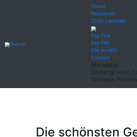
About
Resources
2026 Calendar
Pay Fine
Pay Fee
Search
File an NPV
Contact
Maryland
Underground Fac
Damage Prevent
Die schönsten Ge