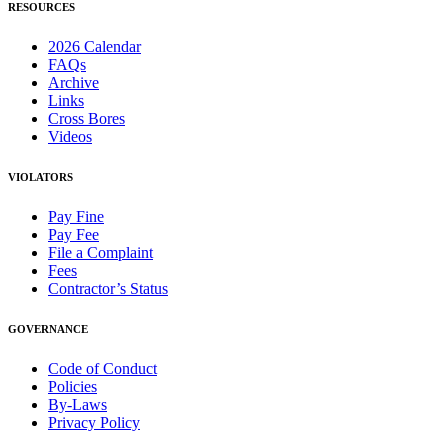
RESOURCES
2026 Calendar
FAQs
Archive
Links
Cross Bores
Videos
VIOLATORS
Pay Fine
Pay Fee
File a Complaint
Fees
Contractor’s Status
GOVERNANCE
Code of Conduct
Policies
By-Laws
Privacy Policy