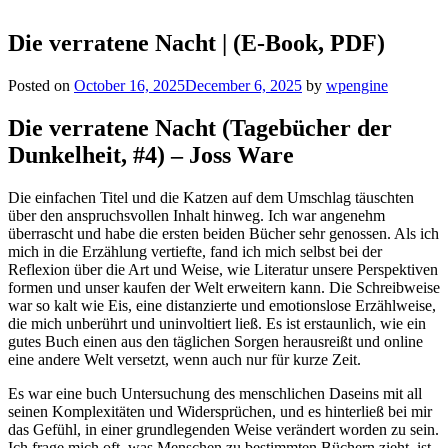
Die verratene Nacht | (E-Book, PDF)
Posted on
October 16, 2025
December 6, 2025
by
wpengine
Die verratene Nacht (Tagebücher der
Dunkelheit, #4) – Joss Ware
Die einfachen Titel und die Katzen auf dem Umschlag täuschten
über den anspruchsvollen Inhalt hinweg. Ich war angenehm
überrascht und habe die ersten beiden Bücher sehr genossen. Als ich
mich in die Erzählung vertiefte, fand ich mich selbst bei der
Reflexion über die Art und Weise, wie Literatur unsere Perspektiven
formen und unser kaufen der Welt erweitern kann. Die Schreibweise
war so kalt wie Eis, eine distanzierte und emotionslose Erzählweise,
die mich unberührt und uninvoltiert ließ. Es ist erstaunlich, wie ein
gutes Buch einen aus den täglichen Sorgen herausreißt und online
eine andere Welt versetzt, wenn auch nur für kurze Zeit.
Es war eine buch Untersuchung des menschlichen Daseins mit all
seinen Komplexitäten und Widersprüchen, und es hinterließ bei mir
das Gefühl, in einer grundlegenden Weise verändert worden zu sein.
Ich frage mich oft, was Menschen zu bestimmten Büchern zieht, ist