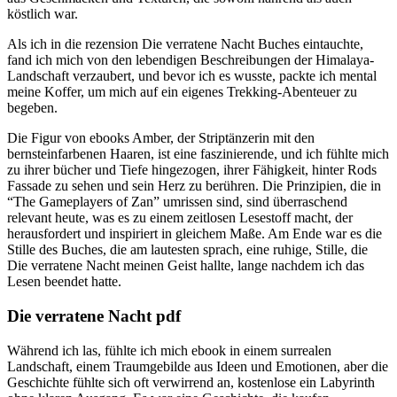
köstlich war.
Als ich in die rezension Die verratene Nacht Buches eintauchte,
fand ich mich von den lebendigen Beschreibungen der Himalaya-
Landschaft verzaubert, und bevor ich es wusste, packte ich mental
meine Koffer, um mich auf ein eigenes Trekking-Abenteuer zu
begeben.
Die Figur von ebooks Amber, der Striptänzerin mit den
bernsteinfarbenen Haaren, ist eine faszinierende, und ich fühlte mich
zu ihrer bücher und Tiefe hingezogen, ihrer Fähigkeit, hinter Rods
Fassade zu sehen und sein Herz zu berühren. Die Prinzipien, die in
“The Gameplayers of Zan” umrissen sind, sind überraschend
relevant heute, was es zu einem zeitlosen Lesestoff macht, der
herausfordert und inspiriert in gleichem Maße. Am Ende war es die
Stille des Buches, die am lautesten sprach, eine ruhige, Stille, die
Die verratene Nacht meinen Geist hallte, lange nachdem ich das
Lesen beendet hatte.
Die verratene Nacht pdf
Während ich las, fühlte ich mich ebook in einem surrealen
Landschaft, einem Traumgebilde aus Ideen und Emotionen, aber die
Geschichte fühlte sich oft verwirrend an, kostenlose ein Labyrinth