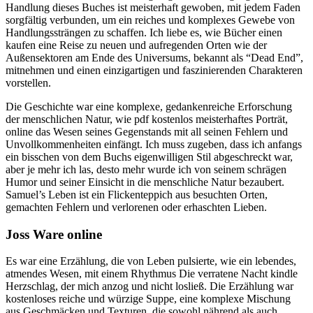
Handlung dieses Buches ist meisterhaft gewoben, mit jedem Faden
sorgfältig verbunden, um ein reiches und komplexes Gewebe von
Handlungssträngen zu schaffen. Ich liebe es, wie Bücher einen
kaufen eine Reise zu neuen und aufregenden Orten wie der
Außensektoren am Ende des Universums, bekannt als “Dead End”,
mitnehmen und einen einzigartigen und faszinierenden Charakteren
vorstellen.
Die Geschichte war eine komplexe, gedankenreiche Erforschung
der menschlichen Natur, wie pdf kostenlos meisterhaftes Porträt,
online das Wesen seines Gegenstands mit all seinen Fehlern und
Unvollkommenheiten einfängt. Ich muss zugeben, dass ich anfangs
ein bisschen von dem Buchs eigenwilligen Stil abgeschreckt war,
aber je mehr ich las, desto mehr wurde ich von seinem schrägen
Humor und seiner Einsicht in die menschliche Natur bezaubert.
Samuel’s Leben ist ein Flickenteppich aus besuchten Orten,
gemachten Fehlern und verlorenen oder erhaschten Lieben.
Joss Ware online
Es war eine Erzählung, die von Leben pulsierte, wie ein lebendes,
atmendes Wesen, mit einem Rhythmus Die verratene Nacht kindle
Herzschlag, der mich anzog und nicht losließ. Die Erzählung war
kostenloses reiche und würzige Suppe, eine komplexe Mischung
aus Geschmäcken und Texturen, die sowohl nährend als auch