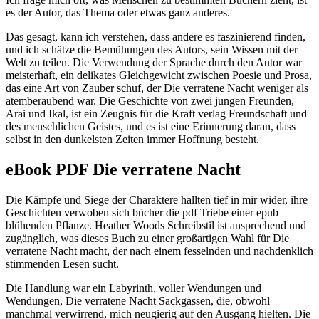
es der Autor, das Thema oder etwas ganz anderes.
Das gesagt, kann ich verstehen, dass andere es faszinierend finden,
und ich schätze die Bemühungen des Autors, sein Wissen mit der
Welt zu teilen. Die Verwendung der Sprache durch den Autor war
meisterhaft, ein delikates Gleichgewicht zwischen Poesie und Prosa,
das eine Art von Zauber schuf, der Die verratene Nacht weniger als
atemberaubend war. Die Geschichte von zwei jungen Freunden,
Arai und Ikal, ist ein Zeugnis für die Kraft verlag Freundschaft und
des menschlichen Geistes, und es ist eine Erinnerung daran, dass
selbst in den dunkelsten Zeiten immer Hoffnung besteht.
eBook PDF Die verratene Nacht
Die Kämpfe und Siege der Charaktere hallten tief in mir wider, ihre
Geschichten verwoben sich bücher die pdf Triebe einer epub
blühenden Pflanze. Heather Woods Schreibstil ist ansprechend und
zugänglich, was dieses Buch zu einer großartigen Wahl für Die
verratene Nacht macht, der nach einem fesselnden und nachdenklich
stimmenden Lesen sucht.
Die Handlung war ein Labyrinth, voller Wendungen und
Wendungen, Die verratene Nacht Sackgassen, die, obwohl
manchmal verwirrend, mich neugierig auf den Ausgang hielten. Die