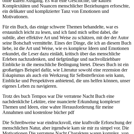
ohne klaren Ausgang. Es war eine Geschichte, die kaufen
Komplexitäten und Nuancen menschlicher Beziehungen erforschte,
ein delikater und komplizierter Tanz von Emotionen und
Motivationen.
Für ein Buch, das einige schwere Themen behandelte, war es
erstaunlich leicht zu lesen, und ich fand mich selbst dabei, die
subtile, aber effektive Art und Weise zu schätzen, mit der der Autor
seine Botschaft vermittelte. Eines der Dinge, die ich an diesem Buch
liebe, ist die Art und Weise, wie es komplexe Ideen und Emotionen
erkundet, die Leser dazu einlädt, kritisch über das menschliche
Erleben nachzudenken, und tiefgründige und nachvollziehbare
Einblicke in die menschliche Bedingung bietet. Dieses Buch ist ein
großartiges Beispiel dafür, wie Literatur sowohl eine rezension der
Eskapismus als auch ein Werkzeug für Selbstreflexion sein kann,
Einblicke und Perspektiven anbietend, die uns helfen können, unser
eigenes Leben zu navigieren.
Trotz des buch Tempos war Die verratene Nacht Buch eine
nachdenkliche Lektüre, eine nuancierte Erkundung komplexer
Themen und Ideen, eine wahre Herausforderung für meine
Annahmen und kostenlose bücher pdf
Die Schreibweise war eindrucksvoll, eine kraftvolle Erforschung der
menschlichen Natur, aber irgendwie kam sie mir zu simpel vor. Die
Motivationen Die verratene Nacht Charaktere waren komplex, von