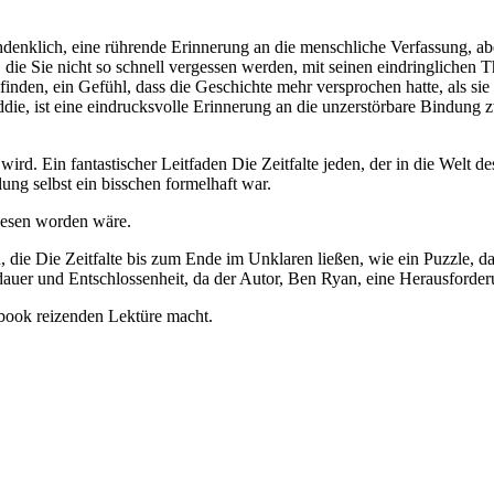
enklich, eine rührende Erinnerung an die menschliche Verfassung, ab
e, die Sie nicht so schnell vergessen werden, mit seinen eindringliche
nden, ein Gefühl, dass die Geschichte mehr versprochen hatte, als sie
die, ist eine eindrucksvolle Erinnerung an die unzerstörbare Bindung
sen wird. Ein fantastischer Leitfaden Die Zeitfalte jeden, der in die We
ng selbst ein bisschen formelhaft war.
lesen worden wäre.
e Die Zeitfalte bis zum Ende im Unklaren ließen, wie ein Puzzle, das, 
dauer und Entschlossenheit, da der Autor, Ben Ryan, eine Herausforde
 ebook reizenden Lektüre macht.