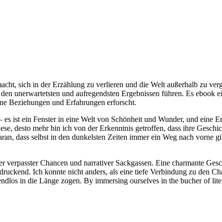
macht, sich in der Erzählung zu verlieren und die Welt außerhalb zu verge
 den unerwartetsten und aufregendsten Ergebnissen führen. Es ebook ein
line Beziehungen und Erfahrungen erforscht.
 es ist ein Fenster in eine Welt von Schönheit und Wunder, und eine 
ese, desto mehr bin ich von der Erkenntnis getroffen, dass ihre Geschich
an, dass selbst in den dunkelsten Zeiten immer ein Weg nach vorne gib
oller verpasster Chancen und narrativer Sackgassen. Eine charmante Gesc
druckend. Ich konnte nicht anders, als eine tiefe Verbindung zu den C
endlos in die Länge zogen. By immersing ourselves in the bucher of lit