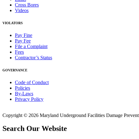
Cross Bores
Videos
VIOLATORS
Pay Fine
Pay Fee
File a Complaint
Fees
Contractor’s Status
GOVERNANCE
Code of Conduct
Policies
By-Laws
Privacy Policy
Copyright © 2026 Maryland Underground Facilities Damage Prevention
Search Our Website