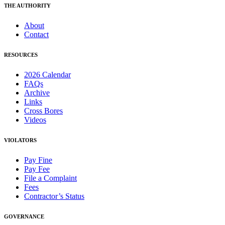
THE AUTHORITY
About
Contact
RESOURCES
2026 Calendar
FAQs
Archive
Links
Cross Bores
Videos
VIOLATORS
Pay Fine
Pay Fee
File a Complaint
Fees
Contractor’s Status
GOVERNANCE