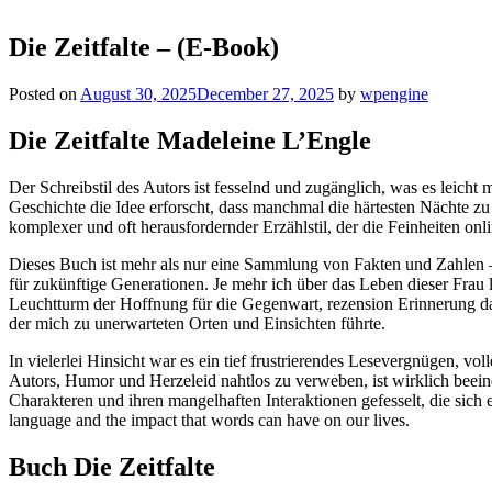
Die Zeitfalte – (E-Book)
Posted on
August 30, 2025
December 27, 2025
by
wpengine
Die Zeitfalte Madeleine L’Engle
Der Schreibstil des Autors ist fesselnd und zugänglich, was es leicht 
Geschichte die Idee erforscht, dass manchmal die härtesten Nächte zu
komplexer und oft herausfordernder Erzählstil, der die Feinheiten on
Dieses Buch ist mehr als nur eine Sammlung von Fakten und Zahlen –
für zukünftige Generationen. Je mehr ich über das Leben dieser Frau l
Leuchtturm der Hoffnung für die Gegenwart, rezension Erinnerung dar
der mich zu unerwarteten Orten und Einsichten führte.
In vielerlei Hinsicht war es ein tief frustrierendes Lesevergnügen, v
Autors, Humor und Herzeleid nahtlos zu verweben, ist wirklich beein
Charakteren und ihren mangelhaften Interaktionen gefesselt, die sich 
language and the impact that words can have on our lives.
Buch Die Zeitfalte