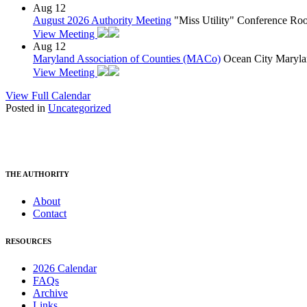
Aug
12
August 2026 Authority Meeting
"Miss Utility" Conference R
View Meeting
Aug
12
Maryland Association of Counties (MACo)
Ocean City Maryla
View Meeting
View Full Calendar
Posted in
Uncategorized
THE AUTHORITY
About
Contact
RESOURCES
2026 Calendar
FAQs
Archive
Links