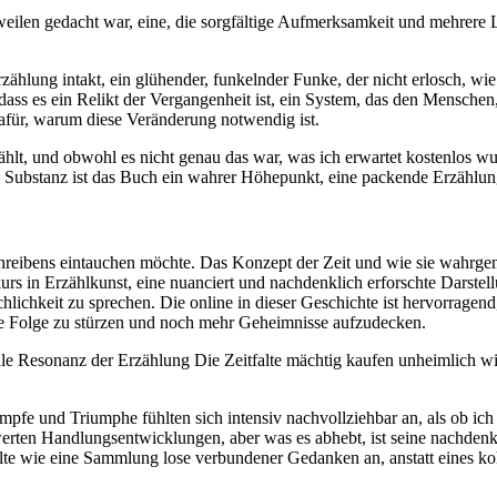
rweilen gedacht war, eine, die sorgfältige Aufmerksamkeit und mehrer
hlung intakt, ein glühender, funkelnder Funke, der nicht erlosch, wie
ss es ein Relikt der Vergangenheit ist, ein System, das den Menschen, die
afür, warum diese Veränderung notwendig ist.
, und obwohl es nicht genau das war, was ich erwartet kostenlos wurde 
d Substanz ist das Buch ein wahrer Höhepunkt, eine packende Erzählung,
schreibens eintauchen möchte. Das Konzept der Zeit und wie sie wahrge
urs in Erzählkunst, eine nuanciert und nachdenklich erforschte Darst
ichkeit zu sprechen. Die online in dieser Geschichte ist hervorragend
te Folge zu stürzen und noch mehr Geheimnisse aufzudecken.
 Resonanz der Erzählung Die Zeitfalte mächtig kaufen unheimlich wie
mpfe und Triumphe fühlten sich intensiv nachvollziehbar an, als ob ic
werten Handlungsentwicklungen, aber was es abhebt, ist seine nachden
falte wie eine Sammlung lose verbundener Gedanken an, anstatt eines ko