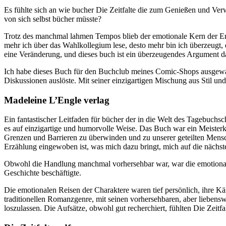
Es fühlte sich an wie bucher Die Zeitfalte die zum Genießen und Ve
von sich selbst bücher müsste?
Trotz des manchmal lahmen Tempos blieb der emotionale Kern der Erzä
mehr ich über das Wahlkollegium lese, desto mehr bin ich überzeugt, da
eine Veränderung, und dieses buch ist ein überzeugendes Argument d
Ich habe dieses Buch für den Buchclub meines Comic-Shops ausgewählt
Diskussionen auslöste. Mit seiner einzigartigen Mischung aus Stil un
Madeleine L’Engle verlag
Ein fantastischer Leitfaden für bücher der in die Welt des Tagebuch
es auf einzigartige und humorvolle Weise. Das Buch war ein Meisterk
Grenzen und Barrieren zu überwinden und zu unserer geteilten Menschl
Erzählung eingewoben ist, was mich dazu bringt, mich auf die nächs
Obwohl die Handlung manchmal vorhersehbar war, war die emotionale
Geschichte beschäftigte.
Die emotionalen Reisen der Charaktere waren tief persönlich, ihre Kä
traditionellen Romanzgenre, mit seinen vorhersehbaren, aber liebens
loszulassen. Die Aufsätze, obwohl gut recherchiert, fühlten Die Zeit