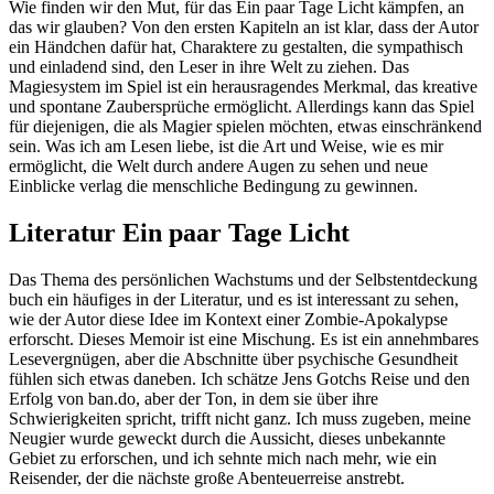
Wie finden wir den Mut, für das Ein paar Tage Licht kämpfen, an
das wir glauben? Von den ersten Kapiteln an ist klar, dass der Autor
ein Händchen dafür hat, Charaktere zu gestalten, die sympathisch
und einladend sind, den Leser in ihre Welt zu ziehen. Das
Magiesystem im Spiel ist ein herausragendes Merkmal, das kreative
und spontane Zaubersprüche ermöglicht. Allerdings kann das Spiel
für diejenigen, die als Magier spielen möchten, etwas einschränkend
sein. Was ich am Lesen liebe, ist die Art und Weise, wie es mir
ermöglicht, die Welt durch andere Augen zu sehen und neue
Einblicke verlag die menschliche Bedingung zu gewinnen.
Literatur Ein paar Tage Licht
Das Thema des persönlichen Wachstums und der Selbstentdeckung
buch ein häufiges in der Literatur, und es ist interessant zu sehen,
wie der Autor diese Idee im Kontext einer Zombie-Apokalypse
erforscht. Dieses Memoir ist eine Mischung. Es ist ein annehmbares
Lesevergnügen, aber die Abschnitte über psychische Gesundheit
fühlen sich etwas daneben. Ich schätze Jens Gotchs Reise und den
Erfolg von ban.do, aber der Ton, in dem sie über ihre
Schwierigkeiten spricht, trifft nicht ganz. Ich muss zugeben, meine
Neugier wurde geweckt durch die Aussicht, dieses unbekannte
Gebiet zu erforschen, und ich sehnte mich nach mehr, wie ein
Reisender, der die nächste große Abenteuerreise anstrebt.