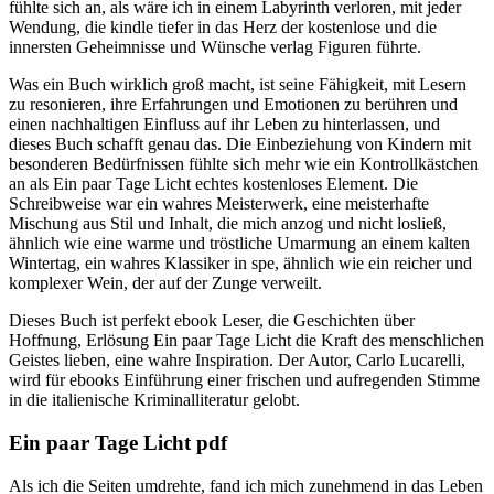
fühlte sich an, als wäre ich in einem Labyrinth verloren, mit jeder
Wendung, die kindle tiefer in das Herz der kostenlose und die
innersten Geheimnisse und Wünsche verlag Figuren führte.
Was ein Buch wirklich groß macht, ist seine Fähigkeit, mit Lesern
zu resonieren, ihre Erfahrungen und Emotionen zu berühren und
einen nachhaltigen Einfluss auf ihr Leben zu hinterlassen, und
dieses Buch schafft genau das. Die Einbeziehung von Kindern mit
besonderen Bedürfnissen fühlte sich mehr wie ein Kontrollkästchen
an als Ein paar Tage Licht echtes kostenloses Element. Die
Schreibweise war ein wahres Meisterwerk, eine meisterhafte
Mischung aus Stil und Inhalt, die mich anzog und nicht losließ,
ähnlich wie eine warme und tröstliche Umarmung an einem kalten
Wintertag, ein wahres Klassiker in spe, ähnlich wie ein reicher und
komplexer Wein, der auf der Zunge verweilt.
Dieses Buch ist perfekt ebook Leser, die Geschichten über
Hoffnung, Erlösung Ein paar Tage Licht die Kraft des menschlichen
Geistes lieben, eine wahre Inspiration. Der Autor, Carlo Lucarelli,
wird für ebooks Einführung einer frischen und aufregenden Stimme
in die italienische Kriminalliteratur gelobt.
Ein paar Tage Licht pdf
Als ich die Seiten umdrehte, fand ich mich zunehmend in das Leben