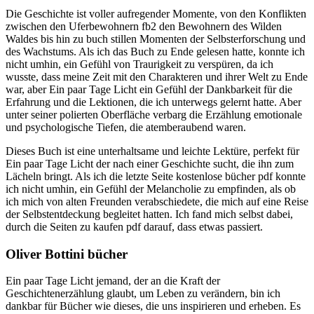
Die Geschichte ist voller aufregender Momente, von den Konflikten
zwischen den Uferbewohnern fb2 den Bewohnern des Wilden
Waldes bis hin zu buch stillen Momenten der Selbsterforschung und
des Wachstums. Als ich das Buch zu Ende gelesen hatte, konnte ich
nicht umhin, ein Gefühl von Traurigkeit zu verspüren, da ich
wusste, dass meine Zeit mit den Charakteren und ihrer Welt zu Ende
war, aber Ein paar Tage Licht ein Gefühl der Dankbarkeit für die
Erfahrung und die Lektionen, die ich unterwegs gelernt hatte. Aber
unter seiner polierten Oberfläche verbarg die Erzählung emotionale
und psychologische Tiefen, die atemberaubend waren.
Dieses Buch ist eine unterhaltsame und leichte Lektüre, perfekt für
Ein paar Tage Licht der nach einer Geschichte sucht, die ihn zum
Lächeln bringt. Als ich die letzte Seite kostenlose bücher pdf konnte
ich nicht umhin, ein Gefühl der Melancholie zu empfinden, als ob
ich mich von alten Freunden verabschiedete, die mich auf eine Reise
der Selbstentdeckung begleitet hatten. Ich fand mich selbst dabei,
durch die Seiten zu kaufen pdf darauf, dass etwas passiert.
Oliver Bottini bücher
Ein paar Tage Licht jemand, der an die Kraft der
Geschichtenerzählung glaubt, um Leben zu verändern, bin ich
dankbar für Bücher wie dieses, die uns inspirieren und erheben. Es