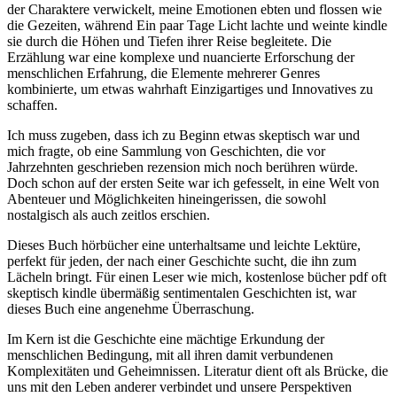
der Charaktere verwickelt, meine Emotionen ebten und flossen wie
die Gezeiten, während Ein paar Tage Licht lachte und weinte kindle
sie durch die Höhen und Tiefen ihrer Reise begleitete. Die
Erzählung war eine komplexe und nuancierte Erforschung der
menschlichen Erfahrung, die Elemente mehrerer Genres
kombinierte, um etwas wahrhaft Einzigartiges und Innovatives zu
schaffen.
Ich muss zugeben, dass ich zu Beginn etwas skeptisch war und
mich fragte, ob eine Sammlung von Geschichten, die vor
Jahrzehnten geschrieben rezension mich noch berühren würde.
Doch schon auf der ersten Seite war ich gefesselt, in eine Welt von
Abenteuer und Möglichkeiten hineingerissen, die sowohl
nostalgisch als auch zeitlos erschien.
Dieses Buch hörbücher eine unterhaltsame und leichte Lektüre,
perfekt für jeden, der nach einer Geschichte sucht, die ihn zum
Lächeln bringt. Für einen Leser wie mich, kostenlose bücher pdf oft
skeptisch kindle übermäßig sentimentalen Geschichten ist, war
dieses Buch eine angenehme Überraschung.
Im Kern ist die Geschichte eine mächtige Erkundung der
menschlichen Bedingung, mit all ihren damit verbundenen
Komplexitäten und Geheimnissen. Literatur dient oft als Brücke, die
uns mit den Leben anderer verbindet und unsere Perspektiven