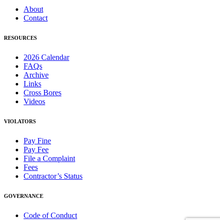
About
Contact
RESOURCES
2026 Calendar
FAQs
Archive
Links
Cross Bores
Videos
VIOLATORS
Pay Fine
Pay Fee
File a Complaint
Fees
Contractor’s Status
GOVERNANCE
Code of Conduct