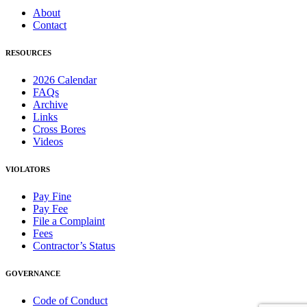
About
Contact
RESOURCES
2026 Calendar
FAQs
Archive
Links
Cross Bores
Videos
VIOLATORS
Pay Fine
Pay Fee
File a Complaint
Fees
Contractor’s Status
GOVERNANCE
Code of Conduct