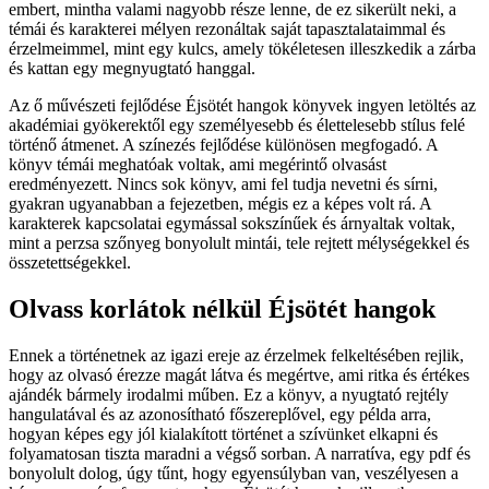
embert, mintha valami nagyobb része lenne, de ez sikerült neki, a
témái és karakterei mélyen rezonáltak saját tapasztalataimmal és
érzelmeimmel, mint egy kulcs, amely tökéletesen illeszkedik a zárba
és kattan egy megnyugtató hanggal.
Az ő művészeti fejlődése Éjsötét hangok könyvek ingyen letöltés az
akadémiai gyökerektől egy személyesebb és élettelesebb stílus felé
történő átmenet. A színezés fejlődése különösen megfogadó. A
könyv témái meghatóak voltak, ami megérintő olvasást
eredményezett. Nincs sok könyv, ami fel tudja nevetni és sírni,
gyakran ugyanabban a fejezetben, mégis ez a képes volt rá. A
karakterek kapcsolatai egymással sokszínűek és árnyaltak voltak,
mint a perzsa szőnyeg bonyolult mintái, tele rejtett mélységekkel és
összetettségekkel.
Olvass korlátok nélkül Éjsötét hangok
Ennek a történetnek az igazi ereje az érzelmek felkeltésében rejlik,
hogy az olvasó érezze magát látva és megértve, ami ritka és értékes
ajándék bármely irodalmi műben. Ez a könyv, a nyugtató rejtély
hangulatával és az azonosítható főszereplővel, egy példa arra,
hogyan képes egy jól kialakított történet a szívünket elkapni és
folyamatosan tiszta maradni a végső sorban. A narratíva, egy pdf és
bonyolult dolog, úgy tűnt, hogy egyensúlyban van, veszélyesen a