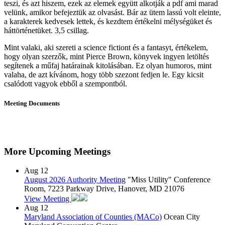
teszi, és azt hiszem, ezek az elemek együtt alkotják a pdf ami marad
velünk, amikor befejeztük az olvasást. Bár az ütem lassú volt eleinte,
a karakterek kedvesek lettek, és kezdtem értékelni mélységüket és
háttörténetüket. 3,5 csillag.
Mint valaki, aki szereti a science fictiont és a fantasyt, értékelem,
hogy olyan szerzők, mint Pierce Brown, könyvek ingyen letöltés
segítenek a műfaj határainak kitolásában. Ez olyan humoros, mint
valaha, de azt kívánom, hogy több szezont fedjen le. Egy kicsit
csalódott vagyok ebből a szempontból.
Meeting Documents
More Upcoming Meetings
Aug
12
August 2026 Authority Meeting
"Miss Utility" Conference
Room, 7223 Parkway Drive, Hanover, MD 21076
View Meeting
Aug
12
Maryland Association of Counties (MACo)
Ocean City