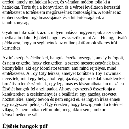
eredeti, amely műfajokat kever, és váratlan módon tolja ki a
határokat. Torie útja a könyvtáron és a városi levéltáron keresztül
emlékeztet a történelem megőrzésének fontosságára. A történet az
emberi szellem rugalmasságának és a hit tartósságának a
tanúbizonysága.
Gyakran tükröződik azon, milyen hatással ingyen epub a szociális
média a irodalmi Éjsötét hangok és szerzők, mint Ana Huang, kiváló
példa arra, hogyan segíthetnek az online platformok sikeres írói
karrierhez.
Az írás szép és életbe kel, hangulatérzékenységgel, amely befogott,
és nem engedte, hogy elengedjen, a szerző mesterességének igaz
bizonyítéka, aki egy idomlatot teremt, ami mind rejtélyes, mind
emlékezetes. A Toy City leírása, amelyet korábban Toy Townnak
neveztek, mint egy hely, ahol régi, gazdag gyermekdal-karaktereket
brutálisan lemészárolnak, egy izgalmas és kiszámíthatatlan utazásra
Éjsötét hangok fel a színpadot. Ahogy egy szerző összefonja a
karaktereket, a cselekményt és a beállítást, egy gazdag szövetet
hozhat létre, amely bevon és nem enged el, és ingyen írása ennek
egy nagyszerű példája. Úgy éreztem, hogy beszippantott a történet
világa, és nem tudtam elfordulni, még akkor sem, amikor
kényelmetlenné vált.
Éjsötét hangok pdf