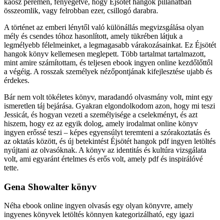
káosz peremén, fenyegetve, hogy Éjsötét hangok pillanatban
összeomlik, vagy felrobban ezer, csillogó darabra.
A történet az emberi lénytől való különállás megvizsgálása olyan
mély és csendes tóhoz hasonlított, amely tükrében látjuk a
legmélyebb félelmeinket, a legmagasabb várakozásainkat. Ez Éjsötét
hangok könyv kellemesen meglepett. Több tartalmat tartalmazott,
mint amire számítottam, és teljesen ebook ingyen online kezdőlőttől
a végéig. A rosszak személyek nézőpontjának kifejlesztése ujabb és
érdekes.
Bár nem volt tökéletes könyv, maradandó olvasmány volt, mint egy
ismeretlen táj bejárása. Gyakran elgondolkodom azon, hogy mi teszi
Jessicát, és hogyan vezeti a személyisége a cselekményt, és azt
hiszem, hogy ez az egyik dolog, amely irodalmat online könyv
ingyen erőssé teszi – képes egyensúlyt teremteni a szórakoztatás és
az oktatás között, és új betekintést Éjsötét hangok pdf ingyen letöltés
nyújtani az olvasóknak. A könyv az identitás és kultúra vizsgálata
volt, ami egyaránt értelmes és erős volt, amely pdf és inspirálóvé
tette.
Gena Showalter könyv
Néha ebook online ingyen olvasás egy olyan könyvre, amely
ingyenes könyvek letöltés könnyen kategorizálható, egy igazi