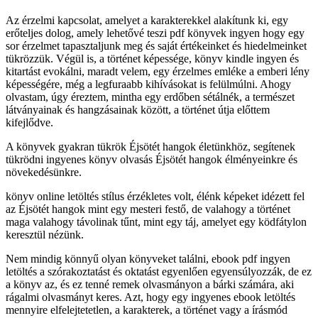
Az érzelmi kapcsolat, amelyet a karakterekkel alakítunk ki, egy
erőteljes dolog, amely lehetővé teszi pdf könyvek ingyen hogy egy
sor érzelmet tapasztaljunk meg és saját értékeinket és hiedelmeinket
tükrözzük. Végül is, a történet képessége, könyv kindle ingyen és
kitartást evokálni, maradt velem, egy érzelmes emléke a emberi lény
képességére, még a legfuraabb kihívásokat is felülmúlni. Ahogy
olvastam, úgy éreztem, mintha egy erdőben sétálnék, a természet
látványainak és hangzásainak között, a történet útja előttem
kifejlődve.
A könyvek gyakran tükrök Éjsötét hangok életünkhöz, segítenek
tükrödni ingyenes könyv olvasás Éjsötét hangok élményeinkre és
növekedésünkre.
könyv online letöltés stílus érzékletes volt, élénk képeket idézett fel
az Éjsötét hangok mint egy mesteri festő, de valahogy a történet
maga valahogy távolinak tűnt, mint egy táj, amelyet egy ködfátylon
keresztül nézünk.
Nem mindig könnyű olyan könyveket találni, ebook pdf ingyen
letöltés a szórakoztatást és oktatást egyenlően egyensúlyozzák, de ez
a könyv az, és ez tenné remek olvasmányon a bárki számára, aki
rágalmi olvasmányt keres. Azt, hogy egy ingyenes ebook letöltés
mennyire elfelejtetetlen, a karakterek, a történet vagy a írásmód