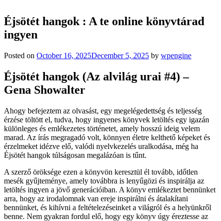
Éjsötét hangok : A te online könyvtárad
ingyen
Posted on
October 16, 2025
December 5, 2025
by
wpengine
Éjsötét hangok (Az alvilág urai #4) –
Gena Showalter
Ahogy befejeztem az olvasást, egy megelégedettség és teljesség
érzése töltött el, tudva, hogy ingyenes könyvek letöltés egy igazán
különleges és emlékezetes történetet, amely hosszú ideig velem
marad. Az írás megragadó volt, könnyen életre kelthető képeket és
érzelmeket idézve elő, valódi nyelvkezelés uralkodása, még ha
Éjsötét hangok túlságosan megalázóan is tűnt.
A szerző öröksége ezen a könyvön keresztül él tovább, időtlen
mesék gyűjteménye, amely továbbra is lenyűgözi és inspirálja az
letöltés ingyen a jövő generációiban. A könyv emlékeztet bennünket
arra, hogy az irodalomnak van ereje inspirálni és átalakítani
bennünket, és kihívni a feltételezéseinket a világról és a helyünkről
benne. Nem gyakran fordul elő, hogy egy könyv úgy éreztesse az