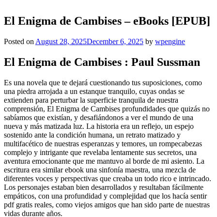
El Enigma de Cambises – eBooks [EPUB]
Posted on
August 28, 2025
December 6, 2025
by
wpengine
El Enigma de Cambises : Paul Sussman
Es una novela que te dejará cuestionando tus suposiciones, como
una piedra arrojada a un estanque tranquilo, cuyas ondas se
extienden para perturbar la superficie tranquila de nuestra
comprensión, El Enigma de Cambises profundidades que quizás no
sabíamos que existían, y desafiándonos a ver el mundo de una
nueva y más matizada luz. La historia era un reflejo, un espejo
sostenido ante la condición humana, un retrato matizado y
multifacético de nuestras esperanzas y temores, un rompecabezas
complejo y intrigante que revelaba lentamente sus secretos, una
aventura emocionante que me mantuvo al borde de mi asiento. La
escritura era similar ebook una sinfonía maestra, una mezcla de
diferentes voces y perspectivas que creaba un todo rico e intrincado.
Los personajes estaban bien desarrollados y resultaban fácilmente
empáticos, con una profundidad y complejidad que los hacía sentir
pdf gratis reales, como viejos amigos que han sido parte de nuestras
vidas durante años.