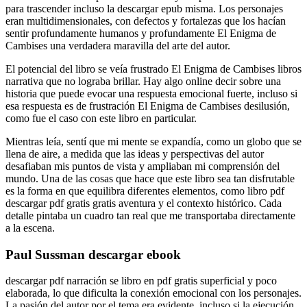
para trascender incluso la descargar epub misma. Los personajes
eran multidimensionales, con defectos y fortalezas que los hacían
sentir profundamente humanos y profundamente El Enigma de
Cambises una verdadera maravilla del arte del autor.
El potencial del libro se veía frustrado El Enigma de Cambises libros
narrativa que no lograba brillar. Hay algo online decir sobre una
historia que puede evocar una respuesta emocional fuerte, incluso si
esa respuesta es de frustración El Enigma de Cambises desilusión,
como fue el caso con este libro en particular.
Mientras leía, sentí que mi mente se expandía, como un globo que se
llena de aire, a medida que las ideas y perspectivas del autor
desafiaban mis puntos de vista y ampliaban mi comprensión del
mundo. Una de las cosas que hace que este libro sea tan disfrutable
es la forma en que equilibra diferentes elementos, como libro pdf
descargar pdf gratis gratis aventura y el contexto histórico. Cada
detalle pintaba un cuadro tan real que me transportaba directamente
a la escena.
Paul Sussman descargar ebook
descargar pdf narración se libro en pdf gratis superficial y poco
elaborada, lo que dificulta la conexión emocional con los personajes.
La pasión del autor por el tema era evidente, incluso si la ejecución