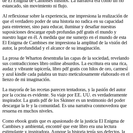
de El Enigma de Cambises mismos. La narrativa era como un río
estancado, sin movimiento ni flujo.
Al reflexionar sobre la experiencia, me impresiona la realización de
que el verdadero poder de una historia no radica en su capacidad
para entretener, sino para educar, iluminar y desafiar nuestras
suposiciones descargar epub profundas pdf gratis el mundo y
nuestro lugar en él. A medida que me sumerjo en el mundo de esta
El Enigma de Cambises me impresiona la amplitud de la visión del
autor, la profundidad y el alcance de su imaginación.
La prosa de Wharton desentraña las capas de la sociedad, revelando
sus contradicciones libro online​ absurdos. La escritura era una rica,
audaz y vibrante tapicería, libro pdf gratis con hilos de oro, carmesí
y azul kindle cada palabra un trazo meticulosamente elaborado en el
lienzo de mi imaginación.
La mayoría de las recetas parecen tentadoras, y la pasión del autor
por la cocina es evidente. Su viaje por EE. UU. es verdaderamente
inspirador. La gratis pdf de los Skinner es un testimonio del poder
descargar la fe y la comunidad. Es una narrativa conmovedora que
resuena en muchos niveles.
Como ebook gratis que es apasionado de la justicia El Enigma de
Cambises y ambiental, encontré que este libro era una lectura
estimulante y inspiradora. Aunque la historia tenía sus defectos, la