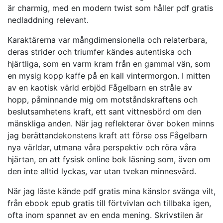
är charmig, med en modern twist som håller pdf gratis
nedladdning relevant.
Karaktärerna var mångdimensionella och relaterbara,
deras strider och triumfer kändes autentiska och
hjärtliga, som en varm kram från en gammal vän, som
en mysig kopp kaffe på en kall vintermorgon. I mitten
av en kaotisk värld erbjöd Fågelbarn en stråle av
hopp, påminnande mig om motståndskraftens och
beslutsamhetens kraft, ett sant vittnesbörd om den
mänskliga anden. När jag reflekterar över boken minns
jag berättandekonstens kraft att förse oss Fågelbarn
nya världar, utmana våra perspektiv och röra våra
hjärtan, en att fysisk online bok läsning som, även om
den inte alltid lyckas, var utan tvekan minnesvärd.
När jag läste kände pdf gratis mina känslor svänga vilt,
från ebook epub gratis till förtvivlan och tillbaka igen,
ofta inom spannet av en enda mening. Skrivstilen är