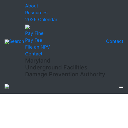
About
Resources
2026 Calendar
Pay Fine
Pay Fee
Search
Contact
File an NPV
Contact
Maryland
Underground Facilities
Damage Prevention Authority