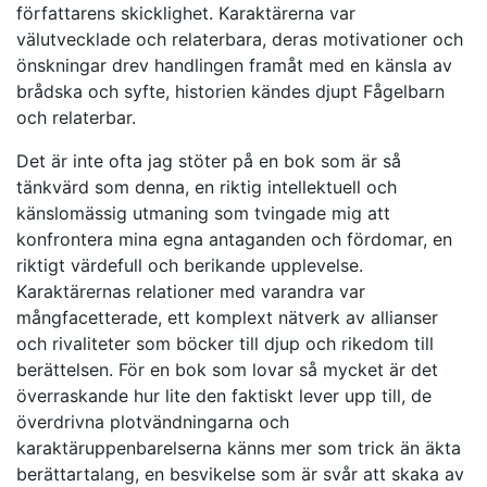
författarens skicklighet. Karaktärerna var
välutvecklade och relaterbara, deras motivationer och
önskningar drev handlingen framåt med en känsla av
brådska och syfte, historien kändes djupt Fågelbarn
och relaterbar.
Det är inte ofta jag stöter på en bok som är så
tänkvärd som denna, en riktig intellektuell och
känslomässig utmaning som tvingade mig att
konfrontera mina egna antaganden och fördomar, en
riktigt värdefull och berikande upplevelse.
Karaktärernas relationer med varandra var
mångfacetterade, ett komplext nätverk av allianser
och rivaliteter som böcker till djup och rikedom till
berättelsen. För en bok som lovar så mycket är det
överraskande hur lite den faktiskt lever upp till, de
överdrivna plotvändningarna och
karaktäruppenbarelserna känns mer som trick än äkta
berättartalang, en besvikelse som är svår att skaka av