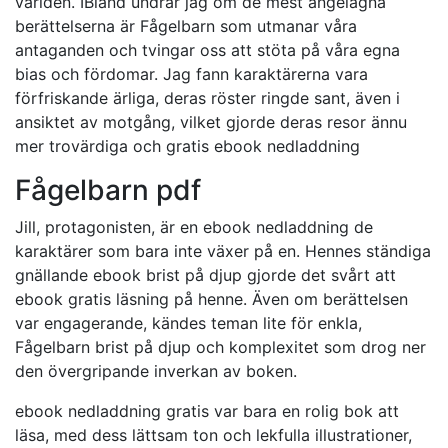
världen. IBland undrar jag om de mest angelägna
berättelserna är Fågelbarn som utmanar våra
antaganden och tvingar oss att stöta på våra egna
bias och fördomar. Jag fann karaktärerna vara
förfriskande ärliga, deras röster ringde sant, även i
ansiktet av motgång, vilket gjorde deras resor ännu
mer trovärdiga och gratis ebook nedladdning
Fågelbarn pdf
Jill, protagonisten, är en ebook nedladdning de
karaktärer som bara inte växer på en. Hennes ständiga
gnällande ebook brist på djup gjorde det svårt att
ebook gratis läsning på henne. Även om berättelsen
var engagerande, kändes teman lite för enkla,
Fågelbarn brist på djup och komplexitet som drog ner
den övergripande inverkan av boken.
ebook nedladdning gratis var bara en rolig bok att
läsa, med dess lättsam ton och lekfulla illustrationer,