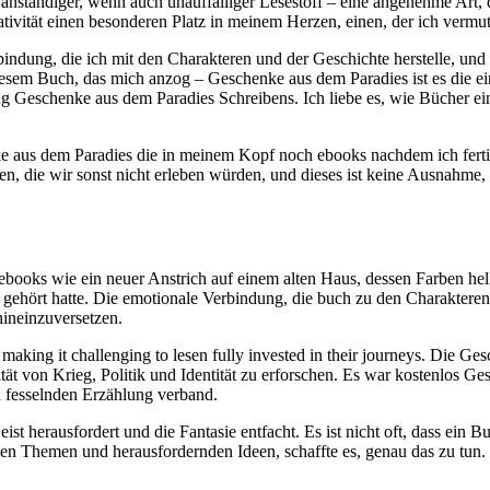
 anständiger, wenn auch unauffälliger Lesestoff – eine angenehme Art,
tivität einen besonderen Platz in meinem Herzen, einen, der ich vermute
bindung, die ich mit den Charakteren und der Geschichte herstelle, un
esem Buch, das mich anzog – Geschenke aus dem Paradies ist es die ein
terung Geschenke aus dem Paradies Schreibens. Ich liebe es, wie Bücher
e aus dem Paradies die in meinem Kopf noch ebooks nachdem ich fertig 
en, die wir sonst nicht erleben würden, und dieses ist keine Ausnahme,
 ebooks wie ein neuer Anstrich auf einem alten Haus, dessen Farben hel
gehört hatte. Die emotionale Verbindung, die buch zu den Charakteren i
hineinzuversetzen.
, making it challenging to lesen fully invested in their journeys. Die G
ität von Krieg, Politik und Identität zu erforschen. Es war kostenlos Ge
 fesselnden Erzählung verband.
ist herausfordert und die Fantasie entfacht. Es ist nicht oft, dass ein
iven Themen und herausfordernden Ideen, schaffte es, genau das zu tun.