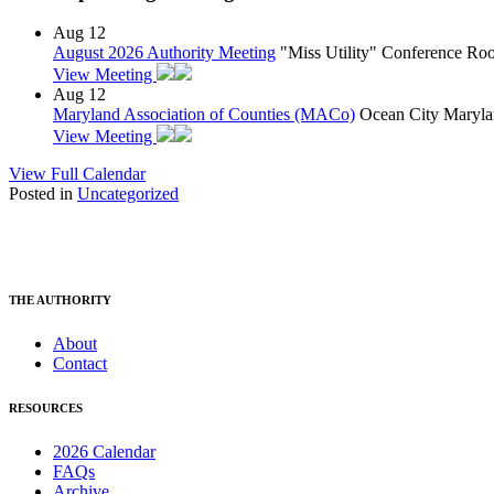
Aug
12
August 2026 Authority Meeting
"Miss Utility" Conference R
View Meeting
Aug
12
Maryland Association of Counties (MACo)
Ocean City Maryla
View Meeting
View Full Calendar
Posted in
Uncategorized
THE AUTHORITY
About
Contact
RESOURCES
2026 Calendar
FAQs
Archive