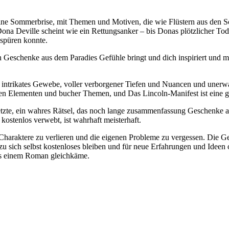
ne Sommerbrise, mit Themen und Motiven, die wie Flüstern aus den Sch
ona Deville scheint wie ein Rettungsanker – bis Donas plötzlicher Tod a
 spüren konnte.
Geschenke aus dem Paradies Gefühle bringt und dich inspiriert und m
 intrikates Gewebe, voller verborgener Tiefen und Nuancen und unerwa
chen Elementen und bucher Themen, und Das Lincoln-Manifest ist eine g
etzte, ein wahres Rätsel, das noch lange zusammenfassung Geschenke a
ostenlos verwebt, ist wahrhaft meisterhaft.
 der Charaktere zu verlieren und die eigenen Probleme zu vergessen. D
 zu sich selbst kostenloses bleiben und für neue Erfahrungen und Ideen o
 als einem Roman gleichkäme.