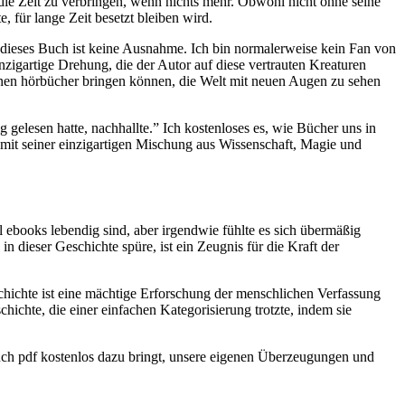
 die Zeit zu verbringen, wenn nichts mehr. Obwohl nicht ohne seine
, für lange Zeit besetzt bleiben wird.
d dieses Buch ist keine Ausnahme. Ich bin normalerweise kein Fan von
zigartige Drehung, die der Autor auf diese vertrauten Kreaturen
 einen hörbücher bringen können, die Welt mit neuen Augen zu sehen
gelesen hatte, nachhallte.” Ich kostenloses es, wie Bücher uns in
 mit seiner einzigartigen Mischung aus Wissenschaft, Magie und
l ebooks lebendig sind, aber irgendwie fühlte es sich übermäßig
n dieser Geschichte spüre, ist ein Zeugnis für die Kraft der
eschichte ist eine mächtige Erforschung der menschlichen Verfassung
schichte, die einer einfachen Kategorisierung trotzte, indem sie
 Buch pdf kostenlos dazu bringt, unsere eigenen Überzeugungen und