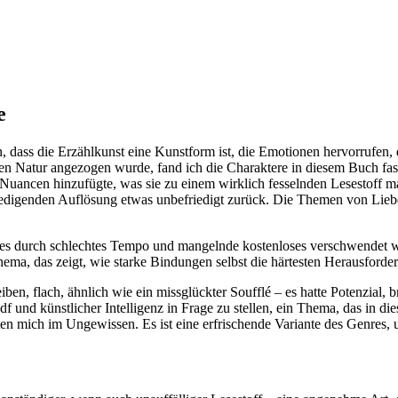
e
n, dass die Erzählkunst eine Kunstform ist, die Emotionen hervorrufen,
en Natur angezogen wurde, fand ich die Charaktere in diesem Buch fa
uancen hinzufügte, was sie zu einem wirklich fesselnden Lesestoff ma
friedigenden Auflösung etwas unbefriedigt zurück. Die Themen von Lie
dies durch schlechtes Tempo und mangelnde kostenloses verschwendet w
hema, das zeigt, wie starke Bindungen selbst die härtesten Herausford
en, flach, ähnlich wie ein missglückter Soufflé – es hatte Potenzial, b
df und künstlicher Intelligenz in Frage zu stellen, ein Thema, das in
ten mich im Ungewissen. Es ist eine erfrischende Variante des Genres, 