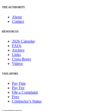
THE AUTHORITY
About
Contact
RESOURCES
2026 Calendar
FAQs
Archive
Links
Cross Bores
Videos
VIOLATORS
Pay Fine
Pay Fee
File a Complaint
Fees
Contractor’s Status