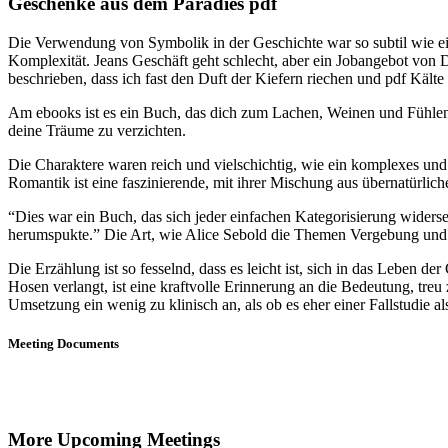
Geschenke aus dem Paradies pdf
Die Verwendung von Symbolik in der Geschichte war so subtil wie ei
Komplexität. Jeans Geschäft geht schlecht, aber ein Jobangebot von D
beschrieben, dass ich fast den Duft der Kiefern riechen und pdf Kälte
Am ebooks ist es ein Buch, das dich zum Lachen, Weinen und Fühlen 
deine Träume zu verzichten.
Die Charaktere waren reich und vielschichtig, wie ein komplexes und
Romantik ist eine faszinierende, mit ihrer Mischung aus übernatürli
“Dies war ein Buch, das sich jeder einfachen Kategorisierung widers
herumspukte.” Die Art, wie Alice Sebold die Themen Vergebung und k
Die Erzählung ist so fesselnd, dass es leicht ist, sich in das Leben
Hosen verlangt, ist eine kraftvolle Erinnerung an die Bedeutung, treu
Umsetzung ein wenig zu klinisch an, als ob es eher einer Fallstudie
Meeting Documents
More Upcoming Meetings