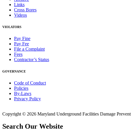
Links
Cross Bores
Videos
VIOLATORS
Pay Fine
Pay Fee
File a Complaint
Fees
Contractor’s Status
GOVERNANCE
Code of Conduct
Policies
By-Laws
Privacy Policy
Copyright © 2026 Maryland Underground Facilities Damage Prevention
Search Our Website