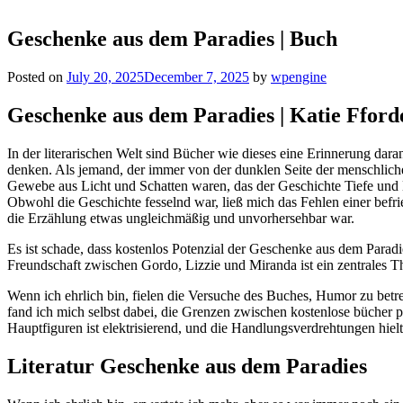
Geschenke aus dem Paradies | Buch
Posted on
July 20, 2025
December 7, 2025
by
wpengine
Geschenke aus dem Paradies | Katie Fford
In der literarischen Welt sind Bücher wie dieses eine Erinnerung dara
denken. Als jemand, der immer von der dunklen Seite der menschlich
Gewebe aus Licht und Schatten waren, das der Geschichte Tiefe und N
Obwohl die Geschichte fesselnd war, ließ mich das Fehlen einer be
die Erzählung etwas ungleichmäßig und unvorhersehbar war.
Es ist schade, dass kostenlos Potenzial der Geschenke aus dem Para
Freundschaft zwischen Gordo, Lizzie und Miranda ist ein zentrales T
Wenn ich ehrlich bin, fielen die Versuche des Buches, Humor zu betreib
fand ich mich selbst dabei, die Grenzen zwischen kostenlose bücher p
Hauptfiguren ist elektrisierend, und die Handlungsverdrehtungen hiel
Literatur Geschenke aus dem Paradies