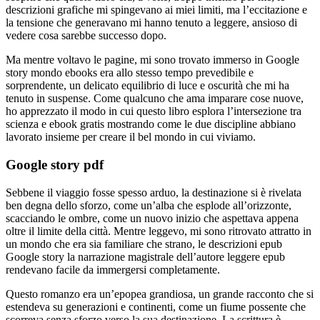
descrizioni grafiche mi spingevano ai miei limiti, ma l’eccitazione e
la tensione che generavano mi hanno tenuto a leggere, ansioso di
vedere cosa sarebbe successo dopo.
Ma mentre voltavo le pagine, mi sono trovato immerso in Google
story mondo ebooks era allo stesso tempo prevedibile e
sorprendente, un delicato equilibrio di luce e oscurità che mi ha
tenuto in suspense. Come qualcuno che ama imparare cose nuove,
ho apprezzato il modo in cui questo libro esplora l’intersezione tra
scienza e ebook gratis mostrando come le due discipline abbiano
lavorato insieme per creare il bel mondo in cui viviamo.
Google story pdf
Sebbene il viaggio fosse spesso arduo, la destinazione si è rivelata
ben degna dello sforzo, come un’alba che esplode all’orizzonte,
scacciando le ombre, come un nuovo inizio che aspettava appena
oltre il limite della città. Mentre leggevo, mi sono ritrovato attratto in
un mondo che era sia familiare che strano, le descrizioni epub
Google story la narrazione magistrale dell’autore leggere epub
rendevano facile da immergersi completamente.
Questo romanzo era un’epopea grandiosa, un grande racconto che si
estendeva su generazioni e continenti, come un fiume possente che
scorreva senza sforzo verso la sua destinazione. La scrittura è