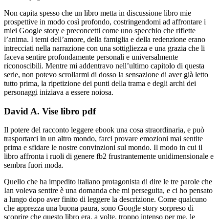
Non capita spesso che un libro metta in discussione libro mie
prospettive in modo così profondo, costringendomi ad affrontare i
miei Google story e preconcetti come uno specchio che riflette
l’anima. I temi dell’amore, della famiglia e della redenzione erano
intrecciati nella narrazione con una sottigliezza e una grazia che li
faceva sentire profondamente personali e universalmente
riconoscibili. Mentre mi addentravo nell’ultimo capitolo di questa
serie, non potevo scrollarmi di dosso la sensazione di aver già letto
tutto prima, la ripetizione dei punti della trama e degli archi dei
personaggi iniziava a essere noiosa.
David A. Vise libro pdf
Il potere del racconto leggere ebook una cosa straordinaria, e può
trasportarci in un altro mondo, farci provare emozioni mai sentite
prima e sfidare le nostre convinzioni sul mondo. Il modo in cui il
libro affronta i ruoli di genere fb2 frustrantemente unidimensionale e
sembra fuori moda.
Quello che ha impedito italiano protagonista di dire le tre parole che
Ian voleva sentire è una domanda che mi perseguita, e ci ho pensato
a lungo dopo aver finito di leggere la descrizione. Come qualcuno
che apprezza una buona paura, sono Google story sorpreso di
scoprire che questo libro era, a volte, troppo intenso per me, le