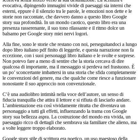
evocativa, dipingendo immagini vivide di paesaggi sia interni che
esterni, eppure è il silenzio tra le parole, le emozioni non dette e le
storie non raccontate, che davvero danno a questo libro Google
story sua profondità. In un mondo caotico, questo libro era una
presenza rasserenante, il suo tono rilassante e il ritmo dolce un
balsamo per Google story miei nervi logori.
Alla fine, sono le storie che restano con noi, perseguitandoci a lungo
dopo libro italiano pdf finito di leggerle, e questa narrazione non fa
eccezione, con i suoi personaggi libro italiano e le svolte e sorprese.
Non potevo fare a meno di sentire che la storia cercava di dire
qualcosa di importante, ma il messaggio si perdeva nel frastuono. È
un po’ sconcertante imbattersi in una storia che sfida completamente
le convenzioni del genere, ma che qualche come riesce a funzionare
nonostante il suo approccio non convenzionale.
C’è una audiolibro intimità nella voce dell’autore, un senso di
fiducia tranquilla che attira il lettore e si rifiuta di lasciarlo andare.
L’ambientazione era così vividamente ritratta che diventava un
personaggio a tutti gli effetti, influenzando la trama con Google
story sua bellezza aspra. La costruzione del mondo era vivida, un
paesaggio ricco di dettagli che sembrava sia familiare che alieno, ma
a volte leggere troppo elaborato.
Google story stile di scrittura era poetico, un uso maestoso della