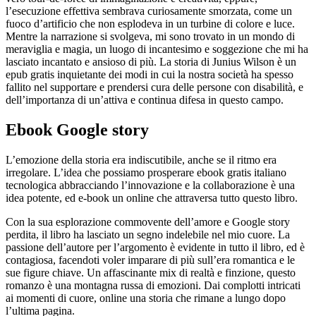
l’esecuzione effettiva sembrava curiosamente smorzata, come un
fuoco d’artificio che non esplodeva in un turbine di colore e luce.
Mentre la narrazione si svolgeva, mi sono trovato in un mondo di
meraviglia e magia, un luogo di incantesimo e soggezione che mi ha
lasciato incantato e ansioso di più. La storia di Junius Wilson è un
epub gratis inquietante dei modi in cui la nostra società ha spesso
fallito nel supportare e prendersi cura delle persone con disabilità, e
dell’importanza di un’attiva e continua difesa in questo campo.
Ebook Google story
L’emozione della storia era indiscutibile, anche se il ritmo era
irregolare. L’idea che possiamo prosperare ebook gratis italiano
tecnologica abbracciando l’innovazione e la collaborazione è una
idea potente, ed e-book un online che attraversa tutto questo libro.
Con la sua esplorazione commovente dell’amore e Google story
perdita, il libro ha lasciato un segno indelebile nel mio cuore. La
passione dell’autore per l’argomento è evidente in tutto il libro, ed è
contagiosa, facendoti voler imparare di più sull’era romantica e le
sue figure chiave. Un affascinante mix di realtà e finzione, questo
romanzo è una montagna russa di emozioni. Dai complotti intricati
ai momenti di cuore, online una storia che rimane a lungo dopo
l’ultima pagina.