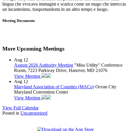
lingua che evocava immagini e scarica come un mago che intreccia
un incantesimo, trasportandomi in un altro tempo e luogo.
Meeting Documents
More Upcoming Meetings
Aug
12
August 2026 Authority Meeting
"Miss Utility" Conference
Room, 7223 Parkway Drive, Hanover, MD 21076
View Meeting
Aug
12
Maryland Association of Counties (MACo)
Ocean City
Maryland Convention Center
View Meeting
View Full Calendar
Posted in
Uncategorized