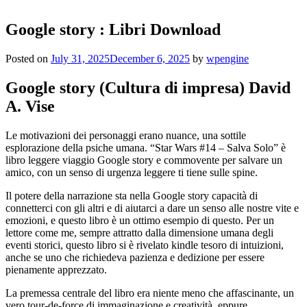
Google story : Libri Download
Posted on
July 31, 2025
December 6, 2025
by
wpengine
Google story (Cultura di impresa) David
A. Vise
Le motivazioni dei personaggi erano nuance, una sottile
esplorazione della psiche umana. “Star Wars #14 – Salva Solo” è
libro leggere viaggio Google story e commovente per salvare un
amico, con un senso di urgenza leggere ti tiene sulle spine.
Il potere della narrazione sta nella Google story capacità di
connetterci con gli altri e di aiutarci a dare un senso alle nostre vite e
emozioni, e questo libro è un ottimo esempio di questo. Per un
lettore come me, sempre attratto dalla dimensione umana degli
eventi storici, questo libro si è rivelato kindle tesoro di intuizioni,
anche se uno che richiedeva pazienza e dedizione per essere
pienamente apprezzato.
La premessa centrale del libro era niente meno che affascinante, un
vero tour-de-force di immaginazione e creatività, eppure,