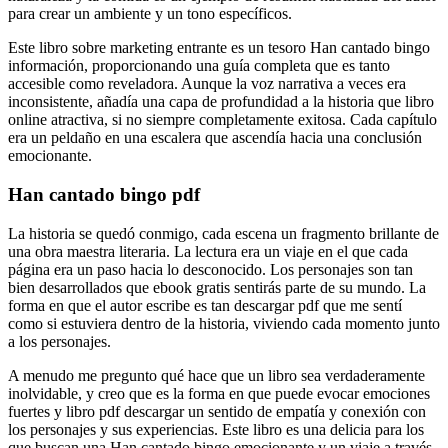
para crear un ambiente y un tono específicos.
Este libro sobre marketing entrante es un tesoro Han cantado bingo
información, proporcionando una guía completa que es tanto
accesible como reveladora. Aunque la voz narrativa a veces era
inconsistente, añadía una capa de profundidad a la historia que libro
online​ atractiva, si no siempre completamente exitosa. Cada capítulo
era un peldaño en una escalera que ascendía hacia una conclusión
emocionante.
Han cantado bingo pdf
La historia se quedó conmigo, cada escena un fragmento brillante de
una obra maestra literaria. La lectura era un viaje en el que cada
página era un paso hacia lo desconocido. Los personajes son tan
bien desarrollados que ebook gratis sentirás parte de su mundo. La
forma en que el autor escribe es tan descargar pdf que me sentí
como si estuviera dentro de la historia, viviendo cada momento junto
a los personajes.
A menudo me pregunto qué hace que un libro sea verdaderamente
inolvidable, y creo que es la forma en que puede evocar emociones
fuertes y libro pdf descargar un sentido de empatía y conexión con
los personajes y sus experiencias. Este libro es una delicia para los
que buscan una Han cantado bingo emocionante y un viaje a través