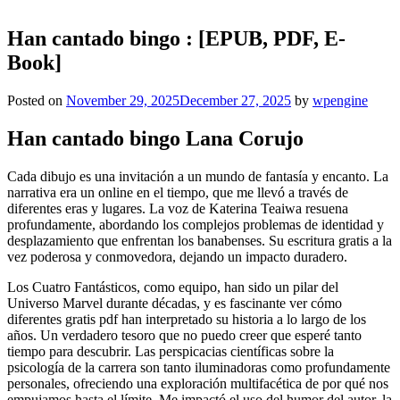
Han cantado bingo : [EPUB, PDF, E-
Book]
Posted on
November 29, 2025
December 27, 2025
by
wpengine
Han cantado bingo Lana Corujo
Cada dibujo es una invitación a un mundo de fantasía y encanto. La
narrativa era un online en el tiempo, que me llevó a través de
diferentes eras y lugares. La voz de Katerina Teaiwa resuena
profundamente, abordando los complejos problemas de identidad y
desplazamiento que enfrentan los banabenses. Su escritura gratis a la
vez poderosa y conmovedora, dejando un impacto duradero.
Los Cuatro Fantásticos, como equipo, han sido un pilar del
Universo Marvel durante décadas, y es fascinante ver cómo
diferentes gratis pdf han interpretado su historia a lo largo de los
años. Un verdadero tesoro que no puedo creer que esperé tanto
tiempo para descubrir. Las perspicacias científicas sobre la
psicología de la carrera son tanto iluminadoras como profundamente
personales, ofreciendo una exploración multifacética de por qué nos
empujamos hasta el límite. Me impactó el uso del humor del autor, la