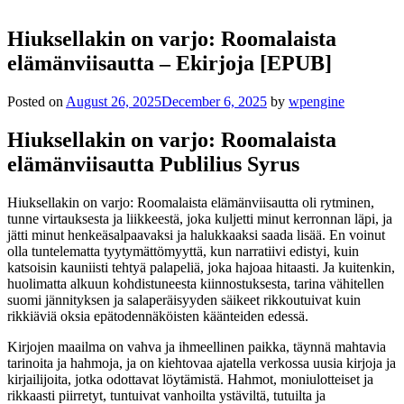
Hiuksellakin on varjo: Roomalaista
elämänviisautta – Ekirjoja [EPUB]
Posted on
August 26, 2025
December 6, 2025
by
wpengine
Hiuksellakin on varjo: Roomalaista
elämänviisautta Publilius Syrus
Hiuksellakin on varjo: Roomalaista elämänviisautta oli rytminen,
tunne virtauksesta ja liikkeestä, joka kuljetti minut kerronnan läpi, ja
jätti minut henkeäsalpaavaksi ja halukkaaksi saada lisää. En voinut
olla tuntelematta tyytymättömyyttä, kun narratiivi edistyi, kuin
katsoisin kauniisti tehtyä palapeliä, joka hajoaa hitaasti. Ja kuitenkin,
huolimatta alkuun kohdistuneesta kiinnostuksesta, tarina vähitellen
suomi jännityksen ja salaperäisyyden säikeet rikkoutuivat kuin
rikkiäviä oksia epätodennäköisten käänteiden edessä.
Kirjojen maailma on vahva ja ihmeellinen paikka, täynnä mahtavia
tarinoita ja hahmoja, ja on kiehtovaa ajatella verkossa uusia kirjoja ja
kirjailijoita, jotka odottavat löytämistä. Hahmot, moniulotteiset ja
rikkaasti piirretyt, tuntuivat vanhoilta ystäviltä, tutuilta ja