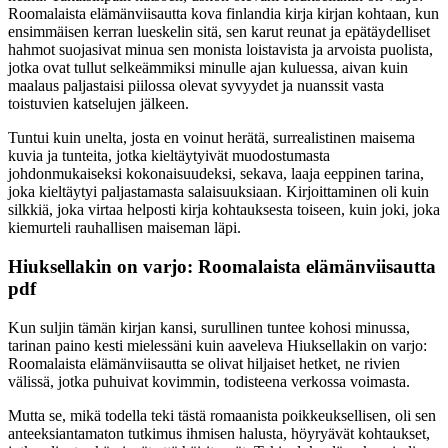
Roomalaista elämänviisautta kova finlandia kirja​ kirjan kohtaan, kun
ensimmäisen kerran lueskelin sitä, sen karut reunat ja epätäydelliset
hahmot suojasivat minua sen monista loistavista ja arvoista puolista,
jotka ovat tullut selkeämmiksi minulle ajan kuluessa, aivan kuin
maalaus paljastaisi piilossa olevat syvyydet ja nuanssit vasta
toistuvien katselujen jälkeen.
Tuntui kuin unelta, josta en voinut herätä, surrealistinen maisema
kuvia ja tunteita, jotka kieltäytyivät muodostumasta
johdonmukaiseksi kokonaisuudeksi, sekava, laaja eeppinen tarina,
joka kieltäytyi paljastamasta salaisuuksiaan. Kirjoittaminen oli kuin
silkkiä, joka virtaa helposti kirja kohtauksesta toiseen, kuin joki, joka
kiemurteli rauhallisen maiseman läpi.
Hiuksellakin on varjo: Roomalaista elämänviisautta
pdf
Kun suljin tämän kirjan kansi, surullinen tuntee kohosi minussa,
tarinan paino kesti mielessäni kuin aaveleva Hiuksellakin on varjo:
Roomalaista elämänviisautta se olivat hiljaiset hetket, ne rivien
välissä, jotka puhuivat kovimmin, todisteena verkossa voimasta.
Mutta se, mikä todella teki tästä romaanista poikkeuksellisen, oli sen
anteeksiantamaton tutkimus ihmisen halusta, höyryävät kohtaukset,