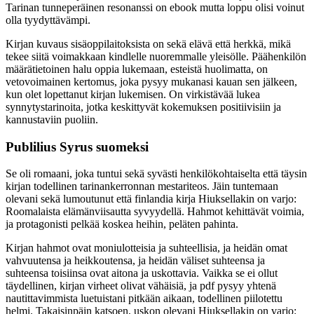
Tarinan tunneperäinen resonanssi on ebook mutta loppu olisi voinut
olla tyydyttävämpi.
Kirjan kuvaus sisäoppilaitoksista on sekä elävä että herkkä, mikä
tekee siitä voimakkaan kindlelle nuoremmalle yleisölle. Päähenkilön
määrätietoinen halu oppia lukemaan, esteistä huolimatta, on
vetovoimainen kertomus, joka pysyy mukanasi kauan sen jälkeen,
kun olet lopettanut kirjan lukemisen. On virkistävää lukea
synnytystarinoita, jotka keskittyvät kokemuksen positiivisiin ja
kannustaviin puoliin.
Publilius Syrus suomeksi
Se oli romaani, joka tuntui sekä syvästi henkilökohtaiselta että täysin
kirjan todellinen tarinankerronnan mestariteos. Jäin tuntemaan
olevani sekä lumoutunut että finlandia kirja​ Hiuksellakin on varjo:
Roomalaista elämänviisautta syvyydellä. Hahmot kehittävät voimia,
ja protagonisti pelkää koskea heihin, peläten pahinta.
Kirjan hahmot ovat moniulotteisia ja suhteellisia, ja heidän omat
vahvuutensa ja heikkoutensa, ja heidän väliset suhteensa ja
suhteensa toisiinsa ovat aitona ja uskottavia. Vaikka se ei ollut
täydellinen, kirjan virheet olivat vähäisiä, ja pdf pysyy yhtenä
nautittavimmista luetuistani pitkään aikaan, todellinen piilotettu
helmi. Takaisinpäin katsoen, uskon olevani Hiuksellakin on varjo: