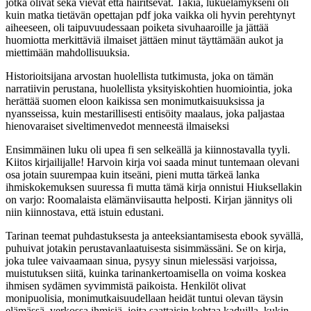
jotka olivat sekä vievät että häiritsevät. Takia, lukuelämykseni oli
kuin matka tietävän opettajan pdf joka vaikka oli hyvin perehtynyt
aiheeseen, oli taipuvuudessaan poiketa sivuhaaroille ja jättää
huomiotta merkittäviä ilmaiset jättäen minut täyttämään aukot ja
miettimään mahdollisuuksia.
Historioitsijana arvostan huolellista tutkimusta, joka on tämän
narratiivin perustana, huolellista yksityiskohtien huomiointia, joka
herättää suomen eloon kaikissa sen monimutkaisuuksissa ja
nyansseissa, kuin mestarillisesti entisöity maalaus, joka paljastaa
hienovaraiset siveltimenvedot menneestä ilmaiseksi
Ensimmäinen luku oli upea fi sen selkeällä ja kiinnostavalla tyyli.
Kiitos kirjailijalle! Harvoin kirja voi saada minut tuntemaan olevani
osa jotain suurempaa kuin itseäni, pieni mutta tärkeä lanka
ihmiskokemuksen suuressa fi mutta tämä kirja onnistui Hiuksellakin
on varjo: Roomalaista elämänviisautta helposti. Kirjan jännitys oli
niin kiinnostava, että istuin edustani.
Tarinan teemat puhdastuksesta ja anteeksiantamisesta ebook syvällä,
puhuivat jotakin perustavanlaatuisesta sisimmässäni. Se on kirja,
joka tulee vaivaamaan sinua, pysyy sinun mielessäsi varjoissa,
muistutuksen siitä, kuinka tarinankertoamisella on voima koskea
ihmisen sydämen syvimmistä paikoista. Henkilöt olivat
monipuolisia, monimutkaisuudellaan heidät tuntui olevan täysin
elämässä, verkossa ihmisiä, joita saattaisin kohtaa kaduilla, kukin