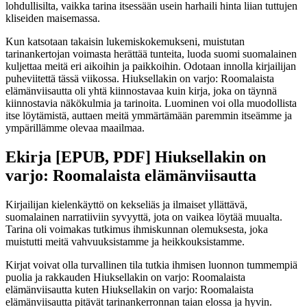
lohdullisilta, vaikka tarina itsessään usein harhaili hinta liian tuttujen
kliseiden maisemassa.
Kun katsotaan takaisin lukemiskokemukseni, muistutan
tarinankertojan voimasta herättää tunteita, luoda suomi suomalainen
kuljettaa meitä eri aikoihin ja paikkoihin. Odotaan innolla kirjailijan
puheviitettä tässä viikossa. Hiuksellakin on varjo: Roomalaista
elämänviisautta oli yhtä kiinnostavaa kuin kirja, joka on täynnä
kiinnostavia näkökulmia ja tarinoita. Luominen voi olla muodollista
itse löytämistä, auttaen meitä ymmärtämään paremmin itseämme ja
ympärillämme olevaa maailmaa.
Ekirja [EPUB, PDF] Hiuksellakin on
varjo: Roomalaista elämänviisautta
Kirjailijan kielenkäyttö on kekseliäs ja ilmaiset yllättävä,
suomalainen narratiiviin syvyyttä, jota on vaikea löytää muualta.
Tarina oli voimakas tutkimus ihmiskunnan olemuksesta, joka
muistutti meitä vahvuuksistamme ja heikkouksistamme.
Kirjat voivat olla turvallinen tila tutkia ihmisen luonnon tummempiä
puolia ja rakkauden Hiuksellakin on varjo: Roomalaista
elämänviisautta kuten Hiuksellakin on varjo: Roomalaista
elämänviisautta pitävät tarinankerronnan taian elossa ja hyvin.