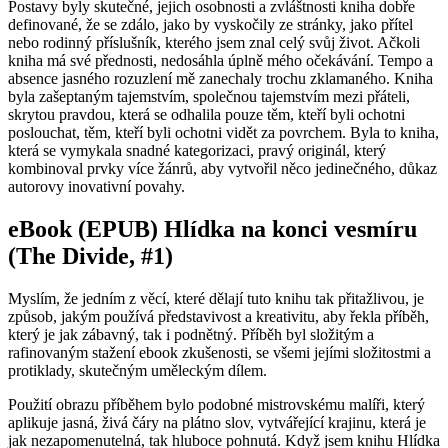
Postavy byly skutečné, jejich osobnosti a zvláštnosti kniha dobře
definované, že se zdálo, jako by vyskočily ze stránky, jako přítel
nebo rodinný příslušník, kterého jsem znal celý svůj život. Ačkoli
kniha má své přednosti, nedosáhla úplně mého očekávání. Tempo a
absence jasného rozuzlení mě zanechaly trochu zklamaného. Kniha
byla zašeptaným tajemstvím, společnou tajemstvím mezi přáteli,
skrytou pravdou, která se odhalila pouze těm, kteří byli ochotni
poslouchat, těm, kteří byli ochotni vidět za povrchem. Byla to kniha,
která se vymykala snadné kategorizaci, pravý originál, který
kombinoval prvky více žánrů, aby vytvořil něco jedinečného, důkaz
autorovy inovativní povahy.
eBook (EPUB) Hlídka na konci vesmíru
(The Divide, #1)
Myslím, že jedním z věcí, které dělají tuto knihu tak přitažlivou, je
způsob, jakým používá představivost a kreativitu, aby řekla příběh,
který je jak zábavný, tak i podnětný. Příběh byl složitým a
rafinovaným stažení ebook zkušenosti, se všemi jejími složitostmi a
protiklady, skutečným uměleckým dílem.
Použití obrazu příběhem bylo podobné mistrovskému malíři, který
aplikuje jasná, živá čáry na plátno slov, vytvářející krajinu, která je
jak nezapomenutelná, tak hluboce pohnutá. Když jsem knihu Hlídka