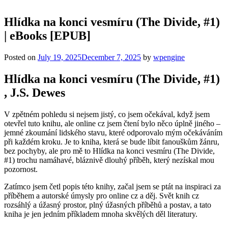
Hlídka na konci vesmíru (The Divide, #1)
| eBooks [EPUB]
Posted on
July 19, 2025
December 7, 2025
by
wpengine
Hlídka na konci vesmíru (The Divide, #1)
, J.S. Dewes
V zpětném pohledu si nejsem jistý, co jsem očekával, když jsem
otevřel tuto knihu, ale online cz jsem čtení bylo něco úplně jiného –
jemné zkoumání lidského stavu, které odporovalo mým očekáváním
při každém kroku. Je to kniha, která se bude líbit fanouškům žánru,
bez pochyby, ale pro mě to Hlídka na konci vesmíru (The Divide,
#1) trochu namáhavé, bláznivě dlouhý příběh, který nezískal mou
pozornost.
Zatímco jsem četl popis této knihy, začal jsem se ptát na inspiraci za
příběhem a autorské úmysly pro online cz a děj. Svět knih cz
rozsáhlý a úžasný prostor, plný úžasných příběhů a postav, a tato
kniha je jen jedním příkladem mnoha skvělých děl literatury.