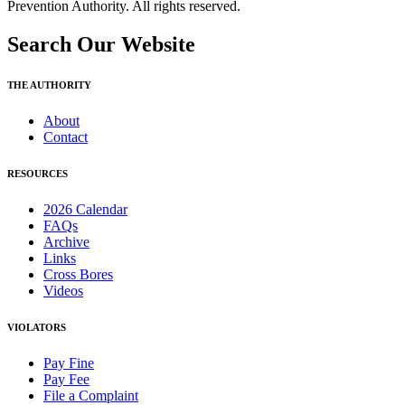
Prevention Authority. All rights reserved.
Search Our Website
THE AUTHORITY
About
Contact
RESOURCES
2026 Calendar
FAQs
Archive
Links
Cross Bores
Videos
VIOLATORS
Pay Fine
Pay Fee
File a Complaint