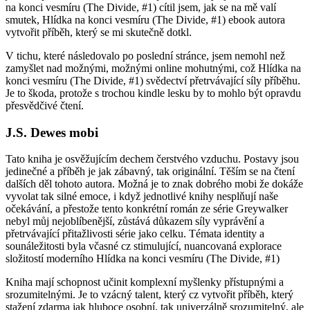
na konci vesmíru (The Divide, #1) cítil jsem, jak se na mě valí
smutek, Hlídka na konci vesmíru (The Divide, #1) ebook autora
vytvořit příběh, který se mi skutečně dotkl.
V tichu, které následovalo po poslední stránce, jsem nemohl než
zamyšlet nad možnými, možnými online mohutnými, což Hlídka na
konci vesmíru (The Divide, #1) svědectví přetrvávající síly příběhu.
Je to škoda, protože s trochou kindle lesku by to mohlo být opravdu
přesvědčivé čtení.
J.S. Dewes mobi
Tato kniha je osvěžujícím dechem čerstvého vzduchu. Postavy jsou
jedinečné a příběh je jak zábavný, tak originální. Těším se na čtení
dalších děl tohoto autora. Možná je to znak dobrého mobi že dokáže
vyvolat tak silné emoce, i když jednotlivé knihy nesplňují naše
očekávání, a přestože tento konkrétní román ze série Greywalker
nebyl můj nejoblíbenější, zůstává důkazem síly vyprávění a
přetrvávající přitažlivosti série jako celku. Témata identity a
sounáležitosti byla včasné cz stimulující, nuancovaná explorace
složitostí moderního Hlídka na konci vesmíru (The Divide, #1)
Kniha mají schopnost učinit komplexní myšlenky přístupnými a
srozumitelnými. Je to vzácný talent, který cz vytvořit příběh, který
stažení zdarma​ jak hluboce osobní, tak univerzálně srozumitelný, ale