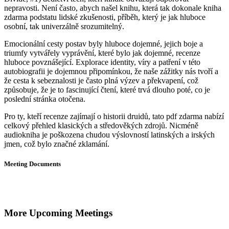
nepravosti. Není často, abych našel knihu, která tak dokonale kniha
zdarma podstatu lidské zkušenosti, příběh, který je jak hluboce
osobní, tak univerzálně srozumitelný.
Emocionální cesty postav byly hluboce dojemné, jejich boje a
triumfy vytvářely vyprávění, které bylo jak dojemné, recenze
hluboce povznášející. Explorace identity, víry a patření v této
autobiografii je dojemnou připomínkou, že naše zážitky nás tvoří a
že cesta k sebeznalosti je často plná výzev a překvapení, což
způsobuje, že je to fascinující čtení, které trvá dlouho poté, co je
poslední stránka otočena.
Pro ty, kteří recenze zajímají o historii druidů, tato pdf zdarma nabízí
celkový přehled klasických a středověkých zdrojů. Nicméně
audiokniha je poškozena chudou výslovností latinských a irských
jmen, což bylo značné zklamání.
Meeting Documents
More Upcoming Meetings