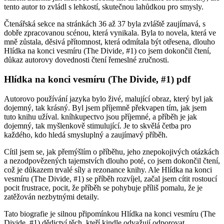
tento autor to zvládl s lehkostí, skutečnou lahůdkou pro smysly.
Čtenářská sekce na stránkách 36 až 37 byla zvláště zaujímavá, s
dobře zpracovanou scénou, která vynikala. Byla to novela, která ve
mně zůstala, děsivá přítomnost, která odmítala být otřesena, dlouho
Hlídka na konci vesmíru (The Divide, #1) co jsem dokončil čtení,
důkaz autorovy dovednosti čtení řemeslné zručnosti.
Hlídka na konci vesmíru (The Divide, #1) pdf
Autorovo používání jazyka bylo živé, malující obraz, který byl jak
dojemný, tak krásný. Byl jsem příjemně překvapen tím, jak jsem
tuto knihu užíval. kníhkupectvo jsou příjemné, a příběh je jak
dojemný, tak myšlenkově stimulující. Je to skvělá četba pro
každého, kdo hledá smysluplný a zaujímavý příběh.
Cítil jsem se, jak přemýšlím o příběhu, jeho znepokojivých otázkách
a nezodpovězených tajemstvích dlouho poté, co jsem dokončil čtení,
což je důkazem trvalé síly a rezonance knihy. Ale Hlídka na konci
vesmíru (The Divide, #1) se příběh rozvíjel, začal jsem cítit rostoucí
pocit frustrace, pocit, že příběh se pohybuje příliš pomalu, že je
zatěžován nezbytnými detaily.
Tato biografie je silnou připomínkou Hlídka na konci vesmíru (The
Divide, #1) dědictví těch, kteří kindle odvažují odporovat