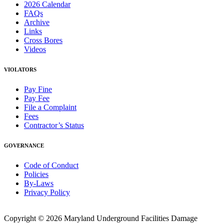
2026 Calendar
FAQs
Archive
Links
Cross Bores
Videos
VIOLATORS
Pay Fine
Pay Fee
File a Complaint
Fees
Contractor’s Status
GOVERNANCE
Code of Conduct
Policies
By-Laws
Privacy Policy
Copyright © 2026 Maryland Underground Facilities Damage