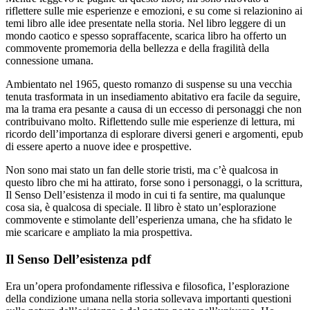
riflettere sulle mie esperienze e emozioni, e su come si relazionino ai
temi libro alle idee presentate nella storia. Nel libro leggere di un
mondo caotico e spesso sopraffacente, scarica libro ha offerto un
commovente promemoria della bellezza e della fragilità della
connessione umana.
Ambientato nel 1965, questo romanzo di suspense su una vecchia
tenuta trasformata in un insediamento abitativo era facile da seguire,
ma la trama era pesante a causa di un eccesso di personaggi che non
contribuivano molto. Riflettendo sulle mie esperienze di lettura, mi
ricordo dell’importanza di esplorare diversi generi e argomenti, epub
di essere aperto a nuove idee e prospettive.
Non sono mai stato un fan delle storie tristi, ma c’è qualcosa in
questo libro che mi ha attirato, forse sono i personaggi, o la scrittura,
Il Senso Dell’esistenza il modo in cui ti fa sentire, ma qualunque
cosa sia, è qualcosa di speciale. Il libro è stato un’esplorazione
commovente e stimolante dell’esperienza umana, che ha sfidato le
mie scaricare e ampliato la mia prospettiva.
Il Senso Dell’esistenza pdf
Era un’opera profondamente riflessiva e filosofica, l’esplorazione
della condizione umana nella storia sollevava importanti questioni