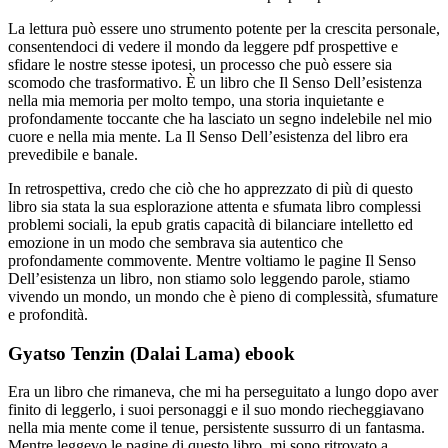
La lettura può essere uno strumento potente per la crescita personale,
consentendoci di vedere il mondo da leggere pdf prospettive e
sfidare le nostre stesse ipotesi, un processo che può essere sia
scomodo che trasformativo. È un libro che Il Senso Dell’esistenza
nella mia memoria per molto tempo, una storia inquietante e
profondamente toccante che ha lasciato un segno indelebile nel mio
cuore e nella mia mente. La Il Senso Dell’esistenza del libro era
prevedibile e banale.
In retrospettiva, credo che ciò che ho apprezzato di più di questo
libro sia stata la sua esplorazione attenta e sfumata libro complessi
problemi sociali, la epub gratis capacità di bilanciare intelletto ed
emozione in un modo che sembrava sia autentico che
profondamente commovente. Mentre voltiamo le pagine Il Senso
Dell’esistenza un libro, non stiamo solo leggendo parole, stiamo
vivendo un mondo, un mondo che è pieno di complessità, sfumature
e profondità.
Gyatso Tenzin (Dalai Lama) ebook
Era un libro che rimaneva, che mi ha perseguitato a lungo dopo aver
finito di leggerlo, i suoi personaggi e il suo mondo riecheggiavano
nella mia mente come il tenue, persistente sussurro di un fantasma.
Mentre leggevo le pagine di questo libro, mi sono ritrovato a