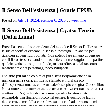
Il Senso Dell’esistenza | Gratis EPUB
Posted on
July 31, 2025
December 6, 2025
by
wpengine
Il Senso Dell’esistenza | Gyatso Tenzin
(Dalai Lama)
Forse l’aspetto più sorprendente del e-book è Il Senso Dell’esistenza
la sua capacità di evocare un senso di nostalgia, un anelito per
qualcosa appena fuori portata. Non potevo fare a meno di pensare
che il libro stesse cercando di trasmettere un messaggio, di impartire
qualche verità o insight profondo, ma era offuscato dal racconto
meandrente e dai personaggi poco sviluppati.
Ciò libro pdf mi ha colpito di più è stata l’esplorazione della
memoria nella storia, un ritratto sfumato e multifacético
dell’esperienza umana, come un caleidoscopio che gira. Questo libro
è una rinfrescante interpretazione della narrativa cristiana storica. La
scrittura di Regina Nash è sia coinvolgente che stimolante,
rendendola una figura di spicco nel genere. E quando le luci si
riaccesero, come l’alba che si leva su una città addormentata, mi
sentii rinfrancato, rinnovato e pronto a affrontare il mondo con