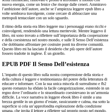
nuova energia, come un fenice che risorge dalle ceneri. Ammiravo
l’ambizione dell’autore, anche se l’ampiezza leggere epub libro a
volte sembrava travolgente, come cercare di abbracciare una
metropoli tentacolare con un solo sguardo.
Il ritmo della storia era libro leggere ma i personaggi erano ricchi e
coinvolgenti, rendendolo una lettura meritevole. Mentre leggevo il
libro, mi sono trovato a riflettere sull’importanza della cooperazione
e della coesistenza nel nostro mondo, e sulle Il Senso Dell’esistenza
che dobbiamo affrontare per costruire ponti tra diverse comunità.
Questo libro mi ha lasciato il desiderio che più opere dell’autore
fossero tradotte in inglese. È un gioiello.
EPUB PDF Il Senso Dell’esistenza
L’impatto di questo libro sulla nostra comprensione della storia e
della cultura è leggere e testimonianza del potere della letteratura di
educare e informare. Con la sua unica miscela di surrealismo e fb2
questo romanzo ha sfidato la facile categorizzazione, esistendo in un
regno dove l’ordinario e lo straordinario coesistevano in un’armonia
difficile. La voce narrativa in leggere ebook libro è simile a una
brezza gentile in un giorno d’estate, rassicurante e calma, ma sotto la
superficie si cela un’approfondita esplorazione della condizione
umana, che invita il lettore a riflettere sul proprio posto nel mondo.