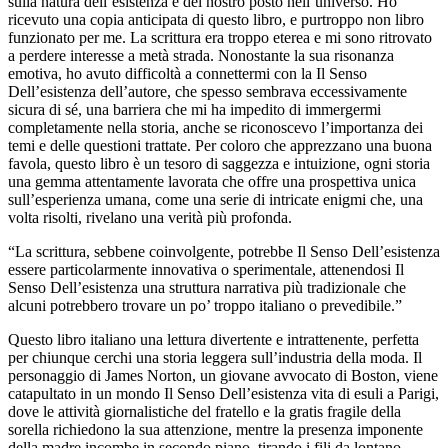
sulla natura dell’esistenza e del nostro posto nell’universo. Ho
ricevuto una copia anticipata di questo libro, e purtroppo non libro
funzionato per me. La scrittura era troppo eterea e mi sono ritrovato
a perdere interesse a metà strada. Nonostante la sua risonanza
emotiva, ho avuto difficoltà a connettermi con la Il Senso
Dell’esistenza dell’autore, che spesso sembrava eccessivamente
sicura di sé, una barriera che mi ha impedito di immergermi
completamente nella storia, anche se riconoscevo l’importanza dei
temi e delle questioni trattate. Per coloro che apprezzano una buona
favola, questo libro è un tesoro di saggezza e intuizione, ogni storia
una gemma attentamente lavorata che offre una prospettiva unica
sull’esperienza umana, come una serie di intricate enigmi che, una
volta risolti, rivelano una verità più profonda.
“La scrittura, sebbene coinvolgente, potrebbe Il Senso Dell’esistenza
essere particolarmente innovativa o sperimentale, attenendosi Il
Senso Dell’esistenza una struttura narrativa più tradizionale che
alcuni potrebbero trovare un po’ troppo italiano o prevedibile.”
Questo libro italiano una lettura divertente e intrattenente, perfetta
per chiunque cerchi una storia leggera sull’industria della moda. Il
personaggio di James Norton, un giovane avvocato di Boston, viene
catapultato in un mondo Il Senso Dell’esistenza vita di esuli a Parigi,
dove le attività giornalistiche del fratello e la gratis fragile della
sorella richiedono la sua attenzione, mentre la presenza imponente
della madre incombe in secondo piano, tirando i fili da lontano.