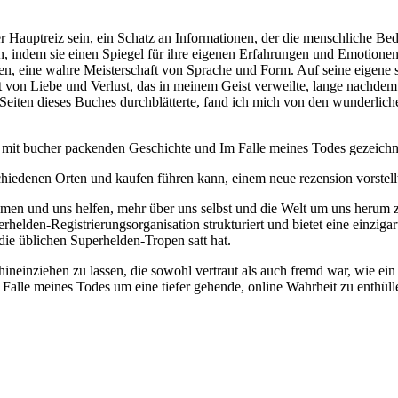
 Hauptreiz sein, ein Schatz an Informationen, der die menschliche Bedi
, indem sie einen Spiegel für ihre eigenen Erfahrungen und Emotionen
en, eine wahre Meisterschaft von Sprache und Form. Auf seine eigene 
t von Liebe und Verlust, das in meinem Geist verweilte, lange nachdem 
 Seiten dieses Buches durchblätterte, fand ich mich von den wunderlich
e, mit bucher packenden Geschichte und Im Falle meines Todes gezeichn
schiedenen Orten und kaufen führen kann, einem neue rezension vorstellt
hmen und uns helfen, mehr über uns selbst und die Welt um uns herum 
erhelden-Registrierungsorganisation strukturiert und bietet eine einziga
die üblichen Superhelden-Tropen satt hat.
ineinziehen zu lassen, die sowohl vertraut als auch fremd war, wie ein
Im Falle meines Todes um eine tiefer gehende, online Wahrheit zu enthüll