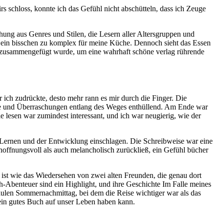
 schloss, konnte ich das Gefühl nicht abschütteln, dass ich Zeuge
chung aus Genres und Stilen, die Lesern aller Altersgruppen und
n ein bisschen zu komplex für meine Küche. Dennoch sieht das Essen
tig zusammengefügt wurde, um eine wahrhaft schöne verlag rührende
 ich zudrückte, desto mehr rann es mir durch die Finger. Die
sse und Überraschungen entlang des Weges enthüllend. Am Ende war
lesen war zumindest interessant, und ich war neugierig, wie der
m Lernen und der Entwicklung einschlagen. Die Schreibweise war eine
hoffnungsvoll als auch melancholisch zurückließ, ein Gefühl bücher
 ist wie das Wiedersehen von zwei alten Freunden, die genau dort
h-Abenteuer sind ein Highlight, und ihre Geschichte Im Falle meines
 faulen Sommernachmittag, bei dem die Reise wichtiger war als das
 ein gutes Buch auf unser Leben haben kann.