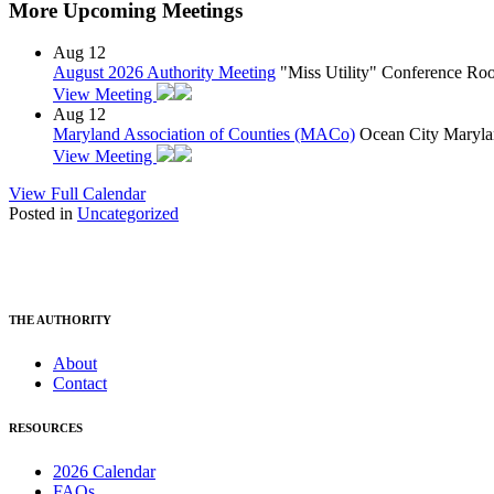
More Upcoming Meetings
Aug
12
August 2026 Authority Meeting
"Miss Utility" Conference R
View Meeting
Aug
12
Maryland Association of Counties (MACo)
Ocean City Maryla
View Meeting
View Full Calendar
Posted in
Uncategorized
THE AUTHORITY
About
Contact
RESOURCES
2026 Calendar
FAQs