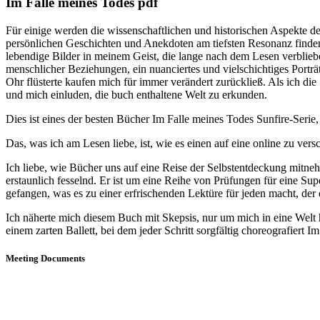
Im Falle meines Todes pdf
Für einige werden die wissenschaftlichen und historischen Aspekte der
persönlichen Geschichten und Anekdoten am tiefsten Resonanz finden
lebendige Bilder in meinem Geist, die lange nach dem Lesen verblieb
menschlicher Beziehungen, ein nuanciertes und vielschichtiges Porträ
Ohr flüsterte kaufen mich für immer verändert zurückließ. Als ich die
und mich einluden, die buch enthaltene Welt zu erkunden.
Dies ist eines der besten Bücher Im Falle meines Todes Sunfire-Seri
Das, was ich am Lesen liebe, ist, wie es einen auf eine online zu ver
Ich liebe, wie Bücher uns auf eine Reise der Selbstentdeckung mitne
erstaunlich fesselnd. Er ist um eine Reihe von Prüfungen für eine Sup
gefangen, was es zu einer erfrischenden Lektüre für jeden macht, der 
Ich näherte mich diesem Buch mit Skepsis, nur um mich in eine Welt h
einem zarten Ballett, bei dem jeder Schritt sorgfältig choreografiert 
Meeting Documents