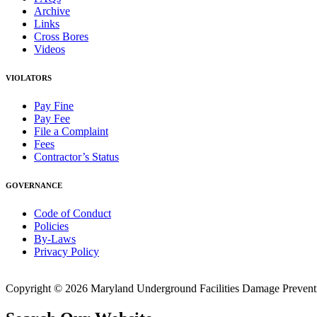
Archive
Links
Cross Bores
Videos
VIOLATORS
Pay Fine
Pay Fee
File a Complaint
Fees
Contractor’s Status
GOVERNANCE
Code of Conduct
Policies
By-Laws
Privacy Policy
Copyright © 2026 Maryland Underground Facilities Damage Prevention