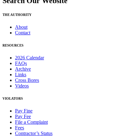
Search Our Website
THE AUTHORITY
About
Contact
RESOURCES
2026 Calendar
FAQs
Archive
Links
Cross Bores
Videos
VIOLATORS
Pay Fine
Pay Fee
File a Complaint
Fees
Contractor’s Status