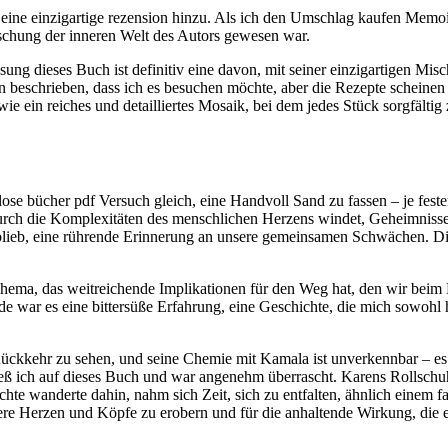
ine einzigartige rezension hinzu. Als ich den Umschlag kaufen Memoirs
rschung der inneren Welt des Autors gewesen war.
sung dieses Buch ist definitiv eine davon, mit seiner einzigartigen Mis
 beschrieben, dass ich es besuchen möchte, aber die Rezepte scheine
wie ein reiches und detailliertes Mosaik, bei dem jedes Stück sorgfäl
e bücher pdf Versuch gleich, eine Handvoll Sand zu fassen – je fester
 durch die Komplexitäten des menschlichen Herzens windet, Geheimni
lieb, eine rührende Erinnerung an unsere gemeinsamen Schwächen. Die 
 Thema, das weitreichende Implikationen für den Weg hat, den wir bei
 war es eine bittersüße Erfahrung, eine Geschichte, die mich sowohl 
 Rückkehr zu sehen, und seine Chemie mit Kamala ist unverkennbar – es
tieß ich auf dieses Buch und war angenehm überrascht. Karens Rollschu
ichte wanderte dahin, nahm sich Zeit, sich zu entfalten, ähnlich einem
nsere Herzen und Köpfe zu erobern und für die anhaltende Wirkung, die