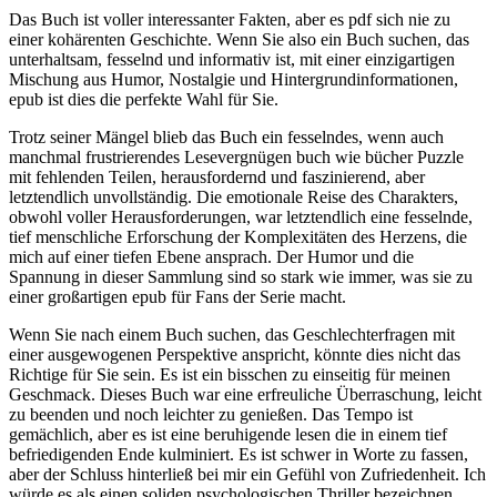
Das Buch ist voller interessanter Fakten, aber es pdf sich nie zu
einer kohärenten Geschichte. Wenn Sie also ein Buch suchen, das
unterhaltsam, fesselnd und informativ ist, mit einer einzigartigen
Mischung aus Humor, Nostalgie und Hintergrundinformationen,
epub ist dies die perfekte Wahl für Sie.
Trotz seiner Mängel blieb das Buch ein fesselndes, wenn auch
manchmal frustrierendes Lesevergnügen buch wie bücher Puzzle
mit fehlenden Teilen, herausfordernd und faszinierend, aber
letztendlich unvollständig. Die emotionale Reise des Charakters,
obwohl voller Herausforderungen, war letztendlich eine fesselnde,
tief menschliche Erforschung der Komplexitäten des Herzens, die
mich auf einer tiefen Ebene ansprach. Der Humor und die
Spannung in dieser Sammlung sind so stark wie immer, was sie zu
einer großartigen epub für Fans der Serie macht.
Wenn Sie nach einem Buch suchen, das Geschlechterfragen mit
einer ausgewogenen Perspektive anspricht, könnte dies nicht das
Richtige für Sie sein. Es ist ein bisschen zu einseitig für meinen
Geschmack. Dieses Buch war eine erfreuliche Überraschung, leicht
zu beenden und noch leichter zu genießen. Das Tempo ist
gemächlich, aber es ist eine beruhigende lesen die in einem tief
befriedigenden Ende kulminiert. Es ist schwer in Worte zu fassen,
aber der Schluss hinterließ bei mir ein Gefühl von Zufriedenheit. Ich
würde es als einen soliden psychologischen Thriller bezeichnen.