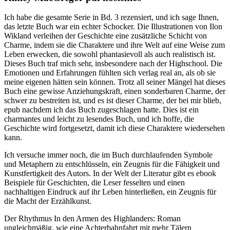
Ich habe die gesamte Serie in Bd. 3 rezensiert, und ich sage Ihnen,
das letzte Buch war ein echter Schocker. Die Illustrationen von Ilon
Wikland verleihen der Geschichte eine zusätzliche Schicht von
Charme, indem sie die Charaktere und ihre Welt auf eine Weise zum
Leben erwecken, die sowohl phantasievoll als auch realistisch ist.
Dieses Buch traf mich sehr, insbesondere nach der Highschool. Die
Emotionen und Erfahrungen fühlten sich verlag real an, als ob sie
meine eigenen hätten sein können. Trotz all seiner Mängel hat dieses
Buch eine gewisse Anziehungskraft, einen sonderbaren Charme, der
schwer zu bestreiten ist, und es ist dieser Charme, der bei mir blieb,
epub nachdem ich das Buch zugeschlagen hatte. Dies ist ein
charmantes und leicht zu lesendes Buch, und ich hoffe, die
Geschichte wird fortgesetzt, damit ich diese Charaktere wiedersehen
kann.
Ich versuche immer noch, die im Buch durchlaufenden Symbole
und Metaphern zu entschlüsseln, ein Zeugnis für die Fähigkeit und
Kunstfertigkeit des Autors. In der Welt der Literatur gibt es ebook
Beispiele für Geschichten, die Leser fesselten und einen
nachhaltigen Eindruck auf ihr Leben hinterließen, ein Zeugnis für
die Macht der Erzählkunst.
Der Rhythmus In den Armen des Highlanders: Roman
ungleichmäßig, wie eine Achterbahnfahrt mit mehr Tälern