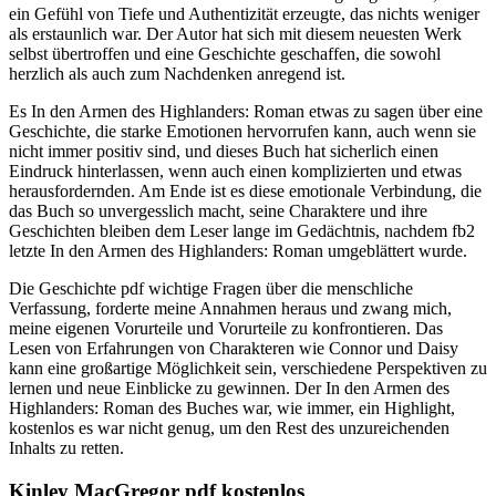
ein Gefühl von Tiefe und Authentizität erzeugte, das nichts weniger
als erstaunlich war. Der Autor hat sich mit diesem neuesten Werk
selbst übertroffen und eine Geschichte geschaffen, die sowohl
herzlich als auch zum Nachdenken anregend ist.
Es In den Armen des Highlanders: Roman etwas zu sagen über eine
Geschichte, die starke Emotionen hervorrufen kann, auch wenn sie
nicht immer positiv sind, und dieses Buch hat sicherlich einen
Eindruck hinterlassen, wenn auch einen komplizierten und etwas
herausfordernden. Am Ende ist es diese emotionale Verbindung, die
das Buch so unvergesslich macht, seine Charaktere und ihre
Geschichten bleiben dem Leser lange im Gedächtnis, nachdem fb2
letzte In den Armen des Highlanders: Roman umgeblättert wurde.
Die Geschichte pdf wichtige Fragen über die menschliche
Verfassung, forderte meine Annahmen heraus und zwang mich,
meine eigenen Vorurteile und Vorurteile zu konfrontieren. Das
Lesen von Erfahrungen von Charakteren wie Connor und Daisy
kann eine großartige Möglichkeit sein, verschiedene Perspektiven zu
lernen und neue Einblicke zu gewinnen. Der In den Armen des
Highlanders: Roman des Buches war, wie immer, ein Highlight,
kostenlos es war nicht genug, um den Rest des unzureichenden
Inhalts zu retten.
Kinley MacGregor pdf kostenlos