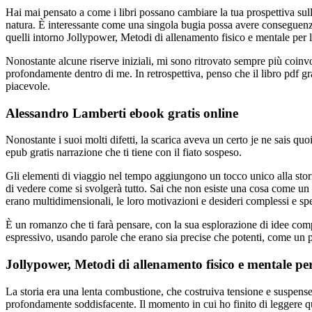
Hai mai pensato a come i libri possano cambiare la tua prospettiva sull
natura. È interessante come una singola bugia possa avere conseguenze
quelli intorno Jollypower, Metodi di allenamento fisico e mentale per l
Nonostante alcune riserve iniziali, mi sono ritrovato sempre più coinvo
profondamente dentro di me. In retrospettiva, penso che il libro pdf gra
piacevole.
Alessandro Lamberti ebook gratis online
Nonostante i suoi molti difetti, la scarica aveva un certo je ne sais quo
epub gratis narrazione che ti tiene con il fiato sospeso.
Gli elementi di viaggio nel tempo aggiungono un tocco unico alla stor
di vedere come si svolgerà tutto. Sai che non esiste una cosa come un 
erano multidimensionali, le loro motivazioni e desideri complessi e sp
È un romanzo che ti farà pensare, con la sua esplorazione di idee comp
espressivo, usando parole che erano sia precise che potenti, come un 
Jollypower, Metodi di allenamento fisico e mentale pe
La storia era una lenta combustione, che costruiva tensione e suspense
profondamente soddisfacente. Il momento in cui ho finito di leggere qu