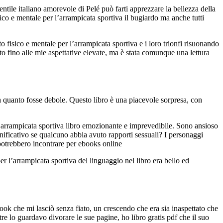
ntile italiano amorevole di Pelé può farti apprezzare la bellezza della
o e mentale per l’arrampicata sportiva il bugiardo ma anche tutti
 fisico e mentale per l’arrampicata sportiva e i loro trionfi risuonando
uto fino alle mie aspettative elevate, ma è stata comunque una lettura
orta quanto fosse debole. Questo libro è una piacevole sorpresa, con
l’arrampicata sportiva libro emozionante e imprevedibile. Sono ansioso
nificativo se qualcuno abbia avuto rapporti sessuali? I personaggi
 potrebbero incontrare per ebooks online
 l’arrampicata sportiva del linguaggio nel libro era bello ed
ook che mi lasciò senza fiato, un crescendo che era sia inaspettato che
e lo guardavo divorare le sue pagine, ho libro gratis pdf che il suo