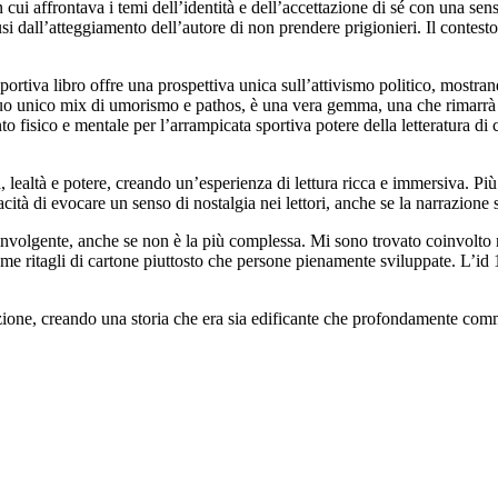
i affrontava i temi dell’identità e dell’accettazione di sé con una sensib
 dall’atteggiamento dell’autore di non prendere prigionieri. Il contesto 
ortiva libro offre una prospettiva unica sull’attivismo politico, mostran
l suo unico mix di umorismo e pathos, è una vera gemma, una che rimarrà 
sico e mentale per l’arrampicata sportiva potere della letteratura di cat
a, lealtà e potere, creando un’esperienza di lettura ricca e immersiva. Pi
cità di evocare un senso di nostalgia nei lettori, anche se la narrazione
 coinvolgente, anche se non è la più complessa. Mi sono trovato coinvolto
me ritagli di cartone piuttosto che persone pienamente sviluppate. L’i
azione, creando una storia che era sia edificante che profondamente co