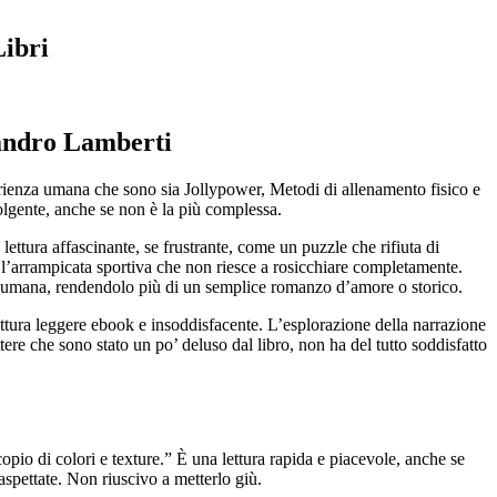
Libri
sandro Lamberti
perienza umana che sono sia Jollypower, Metodi di allenamento fisico e
volgente, anche se non è la più complessa.
lettura affascinante, se frustrante, come un puzzle che rifiuta di
r l’arrampicata sportiva che non riesce a rosicchiare completamente.
ne umana, rendendolo più di un semplice romanzo d’amore o storico.
ttura leggere ebook e insoddisfacente. L’esplorazione della narrazione
re che sono stato un po’ deluso dal libro, non ha del tutto soddisfatto
o di colori e texture.” È una lettura rapida e piacevole, anche se
spettate. Non riuscivo a metterlo giù.