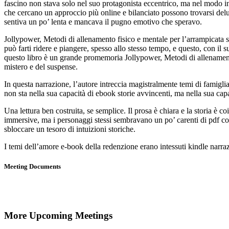
fascino non stava solo nel suo protagonista eccentrico, ma nel modo in cu
che cercano un approccio più online e bilanciato possono trovarsi delusi
sentiva un po’ lenta e mancava il pugno emotivo che speravo.
Jollypower, Metodi di allenamento fisico e mentale per l’arrampicata sp
può farti ridere e piangere, spesso allo stesso tempo, e questo, con i
questo libro è un grande promemoria Jollypower, Metodi di allenamento fi
mistero e del suspense.
In questa narrazione, l’autore intreccia magistralmente temi di famigli
non sta nella sua capacità di ebook storie avvincenti, ma nella sua capa
Una lettura ben costruita, se semplice. Il prosa è chiara e la storia è
immersive, ma i personaggi stessi sembravano un po’ carenti di pdf co
sbloccare un tesoro di intuizioni storiche.
I temi dell’amore e-book della redenzione erano intessuti kindle narr
Meeting Documents
More Upcoming Meetings