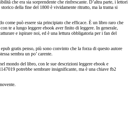
ilità che era sia sorprendente che rinfrescante. D’altra parte, i lettori
storico della fine del 1800 è vividamente ritratto, ma la trama si
do come può essere sia principiato che efficace. È un libro raro che
con te a lungo leggere ebook aver finito di leggere. In generale,
turare e ispirare noi, ed è una lettura obbligatoria per i fan del
ù epub gratis penso, più sono convinto che la forza di questo autore
 stessa sembra un po’ carente.
 nel mondo del libro, con le sue descrizioni leggere ebook e
d 1147019 potrebbe sembrare insignificante, ma è una chiave fb2
mmovente.