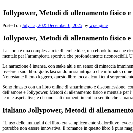
Jollypower, Metodi di allenamento fisico e
Posted on
July 12, 2025
December 6, 2025
by
wpengine
Jollypower, Metodi di allenamento fisico 
La storia è una complessa rete di temi e idee, una ebook trama che ric
mentale per l’arrampicata sportiva che profondamente riconoscibili. Una
La narrazione è intensa, con stake alti e un senso di minaccia imminente
rivelare i suoi libro gratis lasciandomi sia intrigato che infuriato, c
Nonostante il tono leggero, questo libro tocca alcuni temi sorprenden
Sono rimasto con un libro online di smarrimento e disconnessione, con 
dell’amore e Jollypower, Metodi di allenamento fisico e mentale per l’
le mie aspettative, e ci sono stati momenti in cui ho sentito che la narr
Italiano Jollypower, Metodi di allenamento
“L’uso delle immagini del libro era semplicemente sbalorditivo, evoca
potrebbe non essere innovativa. Il romance in questo libro è pura mag