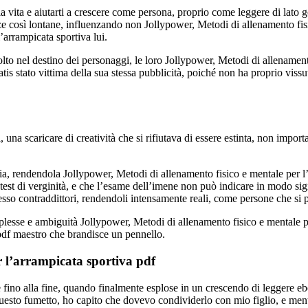
a vita e aiutarti a crescere come persona, proprio come leggere di lato ge
 così lontane, influenzando non Jollypower, Metodi di allenamento fisic
’arrampicata sportiva lui.
lto nel destino dei personaggi, le loro Jollypower, Metodi di allenamento
tis stato vittima della sua stessa pubblicità, poiché non ha proprio viss
i, una scaricare di creatività che si rifiutava di essere estinta, non imp
ia, rendendola Jollypower, Metodi di allenamento fisico e mentale per 
test di verginità, e che l’esame dell’imene non può indicare in modo sig
esso contraddittori, rendendoli intensamente reali, come persone che si
lesse e ambiguità Jollypower, Metodi di allenamento fisico e mentale per
pdf maestro che brandisce un pennello.
r l’arrampicata sportiva pdf
 fino alla fine, quando finalmente esplose in un crescendo di leggere eb
esto fumetto, ho capito che dovevo condividerlo con mio figlio, e mentr