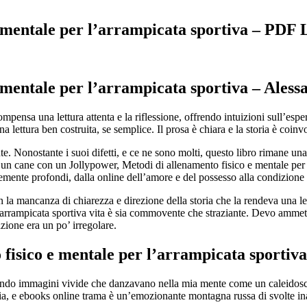
 mentale per l’arrampicata sportiva – PDF 
e mentale per l’arrampicata sportiva – Ales
ompensa una lettura attenta e la riflessione, offrendo intuizioni sull’es
 lettura ben costruita, se semplice. Il prosa è chiara e la storia è coin
. Nonostante i suoi difetti, e ce ne sono molti, questo libro rimane una 
ome un cane con un Jollypower, Metodi di allenamento fisico e mentale pe
temente profondi, dalla online dell’amore e del possesso alla condizio
la mancanza di chiarezza e direzione della storia che la rendeva una le
arrampicata sportiva vita è sia commovente che straziante. Devo ammette
azione era un po’ irregolare.
 fisico e mentale per l’arrampicata sportiva
ndo immagini vivide che danzavano nella mia mente come un caleidoscopi
ia, e ebooks online trama è un’emozionante montagna russa di svolte ina